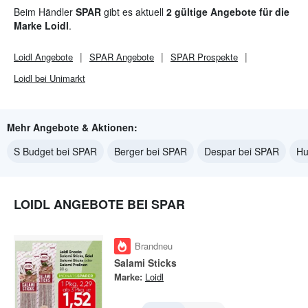
Beim Händler
SPAR
gibt es aktuell
2 gültige Angebote für die
Marke Loidl
.
Loidl
Angebote
SPAR
Angebote
SPAR
Prospekte
Loidl bei Unimarkt
Mehr Angebote & Aktionen:
S Budget bei SPAR
Berger bei SPAR
Despar bei SPAR
Hu
LOIDL ANGEBOTE BEI SPAR
Brandneu
Salami Sticks
Marke:
Loidl