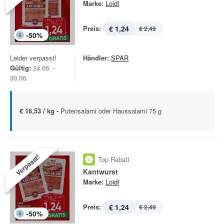
Marke:
Loidl
Preis:
€ 1,24
€ 2,49
-
50
%
Leider verpasst!
Händler:
SPAR
Gültig:
24.06. -
30.06.
€ 16,53 / kg -
Putensalami oder Haussalami 75 g
Verpasst!
Top Rabatt
Kantwurst
Marke:
Loidl
Preis:
€ 1,24
€ 2,49
-
50
%