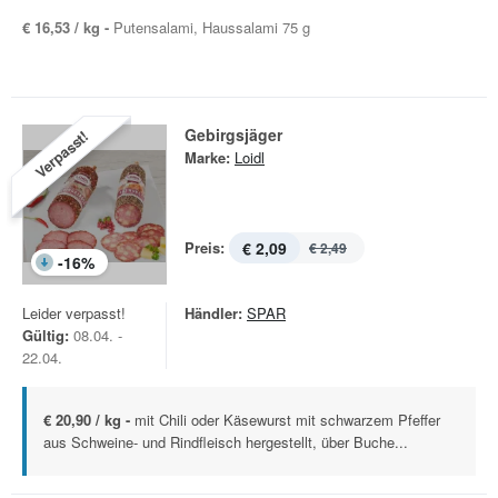
€ 16,53 / kg -
Putensalami, Haussalami 75 g
Gebirgsjäger
Verpasst!
Marke:
Loidl
Preis:
€ 2,09
€ 2,49
-
16
%
Leider verpasst!
Händler:
SPAR
Gültig:
08.04. -
22.04.
€ 20,90 / kg -
mit Chili oder Käsewurst mit schwarzem Pfeffer
aus Schweine- und Rindfleisch hergestellt, über Buche...