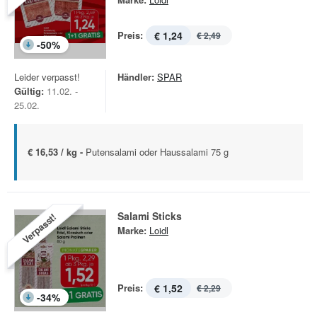
Preis:
€ 1,24
€ 2,49
-
50
%
Leider verpasst!
Händler:
SPAR
Gültig:
11.02. -
25.02.
€ 16,53 / kg -
Putensalami oder Haussalami 75 g
Salami Sticks
Verpasst!
Marke:
Loidl
Preis:
€ 1,52
€ 2,29
-
34
%