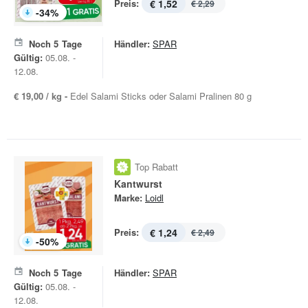
Preis:
€ 1,52
€ 2,29
-
34
%
Noch
5
Tage
Händler:
SPAR
Gültig:
05.08. -
12.08.
€ 19,00 / kg -
Edel Salami Sticks oder Salami Pralinen 80 g
Top Rabatt
Kantwurst
Marke:
Loidl
Preis:
€ 1,24
€ 2,49
-
50
%
Noch
5
Tage
Händler:
SPAR
Gültig:
05.08. -
12.08.