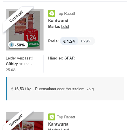
Verpasst!
Top Rabatt
Kantwurst
Marke:
Loidl
Preis:
€ 1,24
€ 2,49
-
50
%
Leider verpasst!
Händler:
SPAR
Gültig:
18.02. -
25.02.
€ 16,53 / kg -
Putensalami oder Haussalami 75 g
Verpasst!
Top Rabatt
Kantwurst
Marke:
Loidl