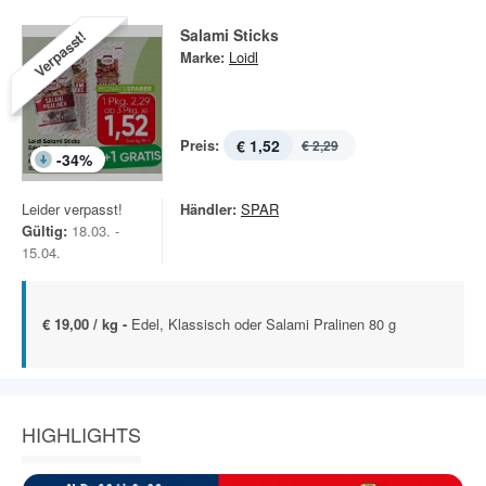
Salami Sticks
Verpasst!
Marke:
Loidl
Preis:
€ 1,52
€ 2,29
-
34
%
Leider verpasst!
Händler:
SPAR
Gültig:
18.03. -
15.04.
€ 19,00 / kg -
Edel, Klassisch oder Salami Pralinen 80 g
HIGHLIGHTS