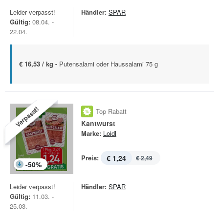
Leider verpasst!
Händler:
SPAR
Gültig:
08.04. -
22.04.
€ 16,53 / kg -
Putensalami oder Haussalami 75 g
Verpasst!
Top Rabatt
Kantwurst
Marke:
Loidl
Preis:
€ 1,24
€ 2,49
-
50
%
Leider verpasst!
Händler:
SPAR
Gültig:
11.03. -
25.03.