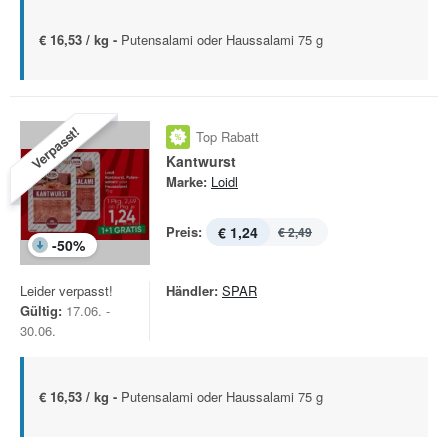
€ 16,53 / kg -
Putensalami oder Haussalami 75 g
Verpasst!
Top Rabatt
Kantwurst
Marke:
Loidl
Preis:
€ 1,24
€ 2,49
-
50
%
Leider verpasst!
Händler:
SPAR
Gültig:
17.06. -
30.06.
€ 16,53 / kg -
Putensalami oder Haussalami 75 g