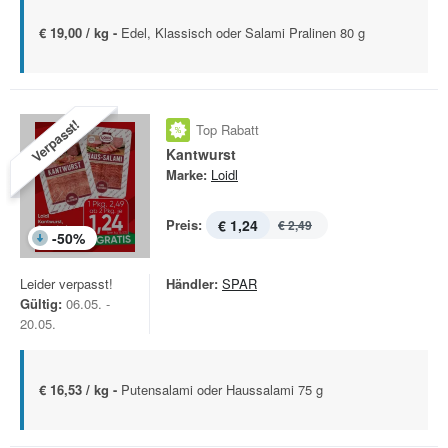
€ 19,00 / kg -
Edel, Klassisch oder Salami Pralinen 80 g
Verpasst!
Top Rabatt
Kantwurst
Marke:
Loidl
Preis:
€ 1,24
€ 2,49
-
50
%
Leider verpasst!
Händler:
SPAR
Gültig:
06.05. -
20.05.
€ 16,53 / kg -
Putensalami oder Haussalami 75 g