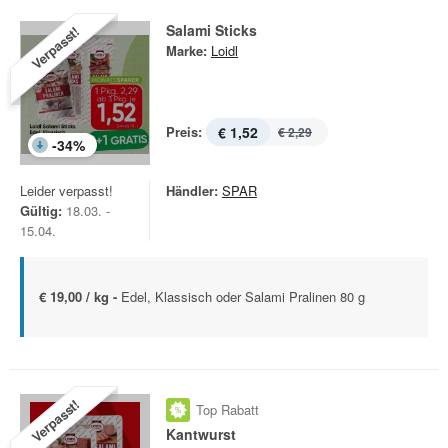
Salami Sticks
Verpasst!
Marke:
Loidl
Preis:
€ 1,52
€ 2,29
-
34
%
Leider verpasst!
Händler:
SPAR
Gültig:
18.03. -
15.04.
€ 19,00 / kg -
Edel, Klassisch oder Salami Pralinen 80 g
Verpasst!
Top Rabatt
Kantwurst