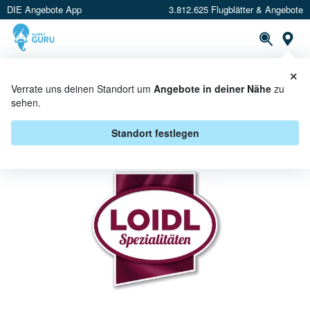
DIE Angebote App
3.812.625 Flugblätter & Angebote
St
×
PROSPEKTE
ANGEBOTE
CASHBACK
Verrate uns deinen Standort um
Angebote in deiner Nähe
zu
sehen.
LOIDL BEI SPAR - ANGEBOTE &
AKTIONEN
Standort festlegen