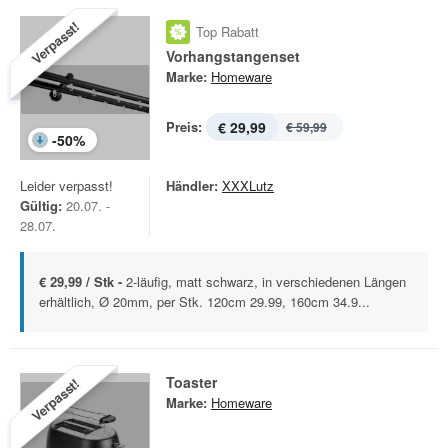
Verpasst!
Top Rabatt
Vorhangstangenset
Marke:
Homeware
Preis:
€ 29,99
€ 59,99
-
50
%
Leider verpasst!
Händler:
XXXLutz
Gültig:
20.07. -
28.07.
€ 29,99 / Stk -
2-läufig, matt schwarz, in verschiedenen Längen
erhältlich, Ø 20mm, per Stk. 120cm 29.99, 160cm 34.9...
Toaster
Verpasst!
Marke:
Homeware