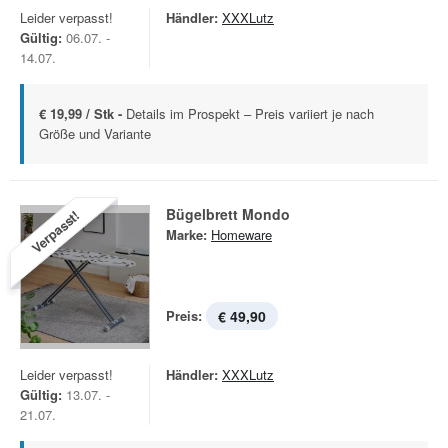
Leider verpasst!
Händler:
XXXLutz
Gültig:
06.07. -
14.07.
€ 19,99 / Stk -
Details im Prospekt – Preis variiert je nach
Größe und Variante
Bügelbrett Mondo
Verpasst!
Marke:
Homeware
Preis:
€ 49,90
Leider verpasst!
Händler:
XXXLutz
Gültig:
13.07. -
21.07.