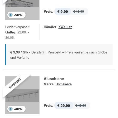
Preis:
€ 9,99
€ 19,99
-
50
%
Leider verpasst!
Händler:
XXXLutz
Gültig:
22.06. -
30.06.
€ 9,99 / Stk -
Details im Prospekt – Preis variiert je nach Größe
und Variante
Aluschiene
Verpasst!
Marke:
Homeware
Preis:
€ 29,99
€ 49,99
-
40
%