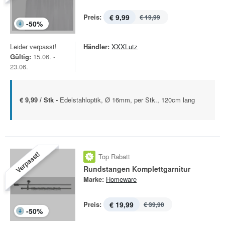
Preis:
€ 9,99
€ 19,99
-
50
%
Leider verpasst!
Händler:
XXXLutz
Gültig:
15.06. -
23.06.
€ 9,99 / Stk -
Edelstahloptik, Ø 16mm, per Stk., 120cm lang
Verpasst!
Top Rabatt
Rundstangen Komplettgarnitur
Marke:
Homeware
Preis:
€ 19,99
€ 39,90
-
50
%