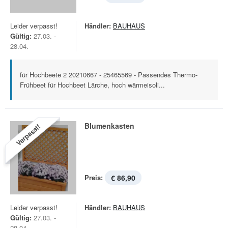
Leider verpasst!
Händler:
BAUHAUS
Gültig:
27.03. -
28.04.
für Hochbeete 2 20210667 - 25465569 - Passendes Thermo-
Frühbeet für Hochbeet Lärche, hoch wärmeisoli...
Blumenkasten
Verpasst!
Preis:
€ 86,90
Leider verpasst!
Händler:
BAUHAUS
Gültig:
27.03. -
28.04.