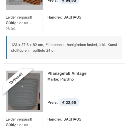
Preis:
€ 94,90
Leider verpasst!
Händler:
BAUHAUS
Gültig:
27.03. -
28.04.
123 x 37,6 x 82 cm, Fichtenholz, honigfarben lasiert, inkl. Kunst
stofftöpfen, Topftiefe 24 cm
Pflanzgefäß Vintage
Verpasst!
Marke:
Piardino
Preis:
€ 22,95
Leider verpasst!
Händler:
BAUHAUS
Gültig:
27.03. -