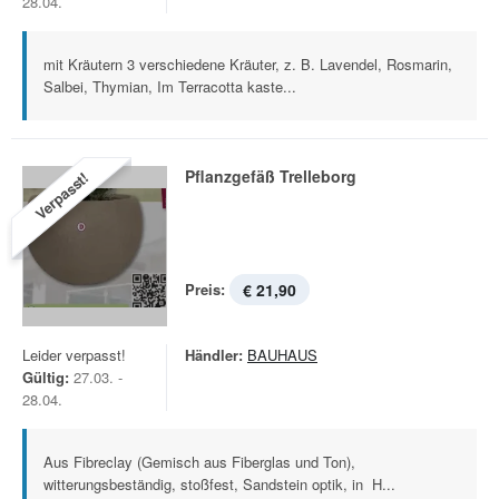
28.04.
mit Kräutern 3 verschiedene Kräuter, z. B. Lavendel, Rosmarin,
Salbei, Thymian, Im Terracotta kaste...
Pflanzgefäß Trelleborg
Verpasst!
Preis:
€ 21,90
Leider verpasst!
Händler:
BAUHAUS
Gültig:
27.03. -
28.04.
Aus Fibreclay (Gemisch aus Fiberglas und Ton),
witterungsbeständig, stoßfest, Sandstein optik, in H...