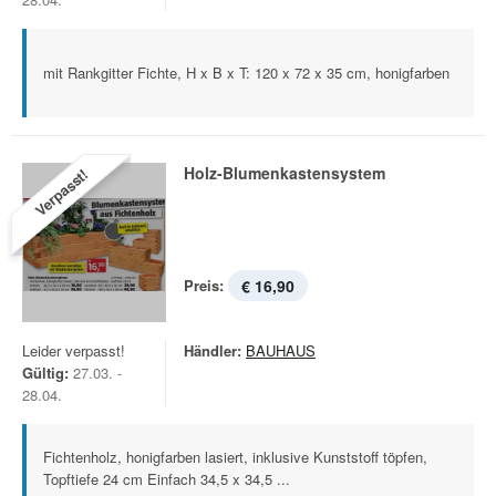
mit Rankgitter Fichte, H x B x T: 120 x 72 x 35 cm, honigfarben
Holz-Blumenkastensystem
Verpasst!
Preis:
€ 16,90
Leider verpasst!
Händler:
BAUHAUS
Gültig:
27.03. -
28.04.
Fichtenholz, honigfarben lasiert, inklusive Kunststoff töpfen,
Topftiefe 24 cm Einfach 34,5 x 34,5 ...