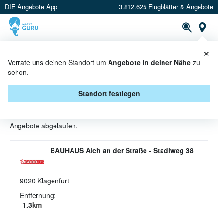
DIE Angebote App
3.812.625 Flugblätter & Angebote
St
×
PROSPEKTE
ANGEBOTE
CASHBACK
Verrate uns deinen Standort um
Angebote in deiner Nähe
zu
sehen.
PFLANZENZUBEHÖR ANGEBOTE
& AKTIONEN BEI BAUHAUS
Standort festlegen
Beim Händler
BAUHAUS
sind aktuell alle Pflanzenzubehör-
Angebote abgelaufen.
BAUHAUS Aich an der Straße
-
Stadlweg 38
9020
Klagenfurt
Entfernung:
1.3
km