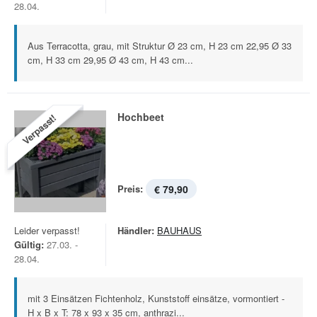
28.04.
Aus Terracotta, grau, mit Struktur Ø 23 cm, H 23 cm 22,95 Ø 33
cm, H 33 cm 29,95 Ø 43 cm, H 43 cm...
Hochbeet
Verpasst!
Preis:
€ 79,90
Leider verpasst!
Händler:
BAUHAUS
Gültig:
27.03. -
28.04.
mit 3 Einsätzen Fichtenholz, Kunststoff einsätze, vormontiert -
H x B x T: 78 x 93 x 35 cm, anthrazi...