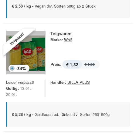
€ 2,58 / kg -
Vegan div. Sorten 500g ab 2 Stück
Teigwaren
Verpasst!
Marke:
Wolf
Preis:
€ 1,32
€ 1,99
-
34
%
Leider verpasst!
Händler:
BILLA PLUS
Gültig:
13.01. -
20.01.
€ 5,28 / kg -
Goldfaden od. Dinkel div. Sorten 250–500g