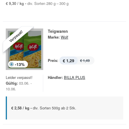
€ 9,30 / kg -
div. Sorten 280 g – 300 g
Teigwaren
Verpasst!
Marke:
Wolf
Preis:
€ 1,29
€ 1,49
-
13
%
Leider verpasst!
Händler:
BILLA PLUS
Gültig:
03.06. -
10.06.
€ 2,58 / kg -
div. Sorten 500g ab 2 Stk.