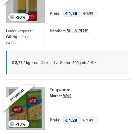
Preis:
€ 1,39
€ 1,99
-
30
%
Leider verpasst!
Händler:
BILLA PLUS
Gültig:
17.03. -
24.03.
€ 2,77 / kg -
od. Dinkel div. Sorten 500g ab 2 Stk.
Teigwaren
Verpasst!
Marke:
Wolf
Preis:
€ 1,29
€ 1,49
-
13
%