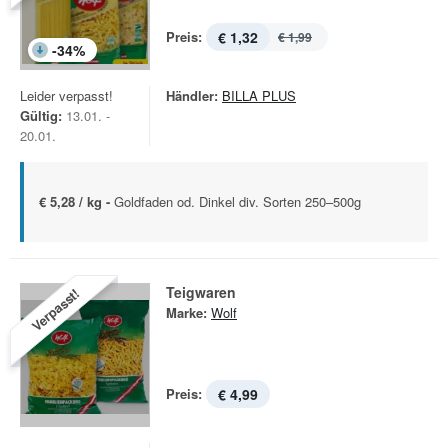
Preis:
€ 1,32
€ 1,99
-
34
%
Leider verpasst!
Händler:
BILLA PLUS
Gültig:
13.01. -
20.01.
€ 5,28 / kg -
Goldfaden od. Dinkel div. Sorten 250–500g
Teigwaren
Verpasst!
Marke:
Wolf
Preis:
€ 4,99