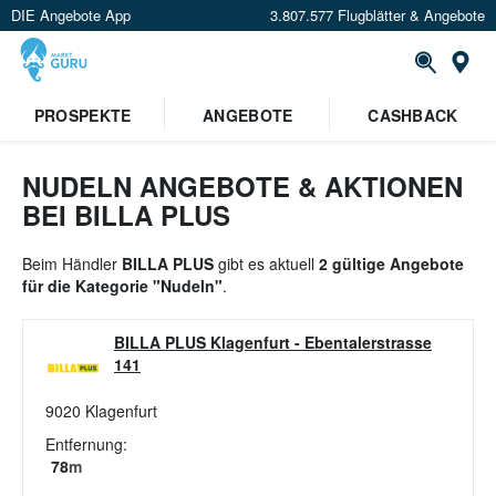
DIE Angebote App
3.807.577 Flugblätter & Angebote
St
×
PROSPEKTE
ANGEBOTE
CASHBACK
Verrate uns deinen Standort um
Angebote in deiner Nähe
zu
sehen.
NUDELN ANGEBOTE & AKTIONEN
BEI BILLA PLUS
Standort festlegen
Beim Händler
BILLA PLUS
gibt es aktuell
2 gültige Angebote
für die Kategorie "Nudeln"
.
BILLA PLUS Klagenfurt
-
Ebentalerstrasse
141
9020
Klagenfurt
Entfernung:
78
m