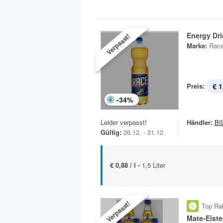
Energy Dr
Verpasst!
Marke:
Rac
Preis:
€ 1
-
34
%
Leider verpasst!
Händler:
BI
Gültig:
26.12. - 31.12.
€ 0,88 / l -
1,5 Liter
Verpasst!
Top Ra
Mate-Eiste