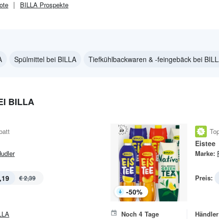
ote
BILLA
Prospekte
A
Spülmittel bei BILLA
Tiefkühlbackwaren & -feingebäck bei BIL
I BILLA
batt
Top
Eistee
udler
Marke:
,19
Preis:
€ 2,39
-
50
%
LLA
Noch
4
Tage
Händler