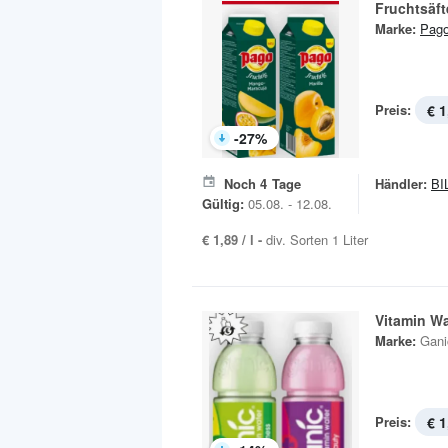
Fruchtsäft
Marke:
Pag
Preis:
€ 1
-
27
%
Noch
4
Tage
Händler:
BI
Gültig:
05.08. - 12.08.
€ 1,89 / l -
div. Sorten 1 Liter
Vitamin Wa
Marke:
Gani
Preis:
€ 1