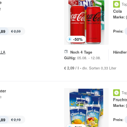
e
Top
o
Cola
Marke:
,89
Preis:
€ 2,59
-
50
%
LLA
Noch
4
Tage
Händler
Gültig:
05.08. - 12.08.
€ 2,09 / l -
div. Sorten 0,33 Liter
ter
Top
c
Frucht
Marke:
,89
Preis:
€ 2,19