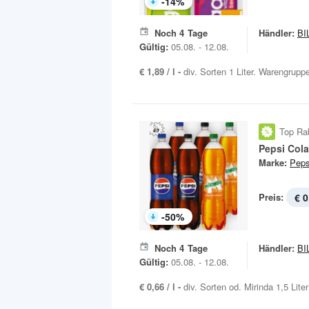
-
14
%
Noch
4
Tage
Händler:
BI
Gültig:
05.08. - 12.08.
€ 1,89 / l -
div. Sorten 1 Liter. Warengruppe
Top Ra
Pepsi Cola
Marke:
Peps
Preis:
€ 0
-
50
%
Noch
4
Tage
Händler:
BI
Gültig:
05.08. - 12.08.
€ 0,66 / l -
div. Sorten od. Mirinda 1,5 Liter