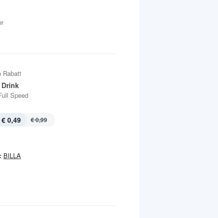
er
 Rabatt
 Drink
Full Speed
€ 0,49
€ 0,99
:
BILLA