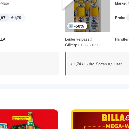
-Mate
Marke:
,87
Preis:
€ 1,75
-
50
%
LLA
Leider verpasst!
Händler
Gültig:
01.05. - 07.05.
€ 1,74 / l -
div. Sorten 0,5 Liter