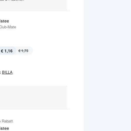
istee
Club-Mate
€ 1,16
€ 1,75
:
BILLA
 Rabatt
istee