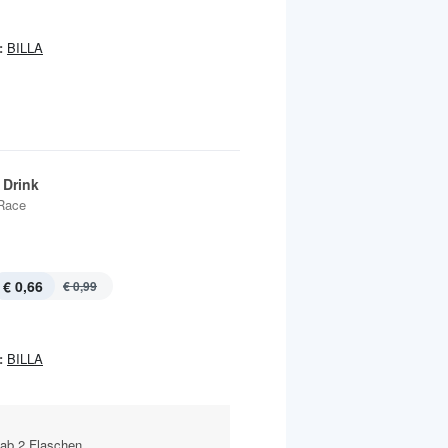
:
BILLA
 Drink
Race
€ 0,66
€ 0,99
:
BILLA
 ab 2 Flaschen