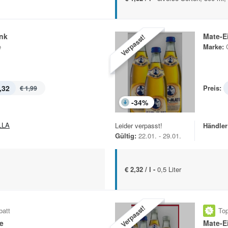
ink
Mate-E
Verpasst!
e
Marke:
,32
Preis:
€ 1,99
-
34
%
LLA
Leider verpasst!
Händler
Gültig:
22.01. - 29.01.
€ 2,32 / l -
0,5 Liter
Verpasst!
batt
Top
e
Mate-E