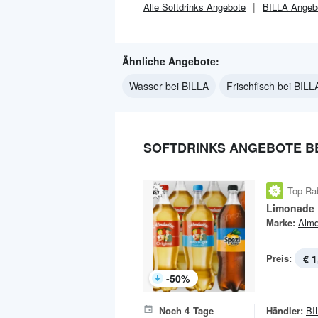
Alle
Softdrinks
Angebote
BILLA
Angeb
Ähnliche Angebote:
Wasser bei BILLA
Frischfisch bei BILL
SOFTDRINKS ANGEBOTE BE
Top Ra
Limonade
Marke:
Almd
Preis:
€ 1
-
50
%
Noch
4
Tage
Händler:
BI