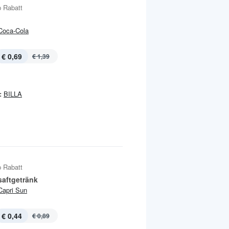
 Rabatt
Coca-Cola
€ 0,69
€ 1,39
:
BILLA
 Rabatt
saftgetränk
Capri Sun
€ 0,44
€ 0,89