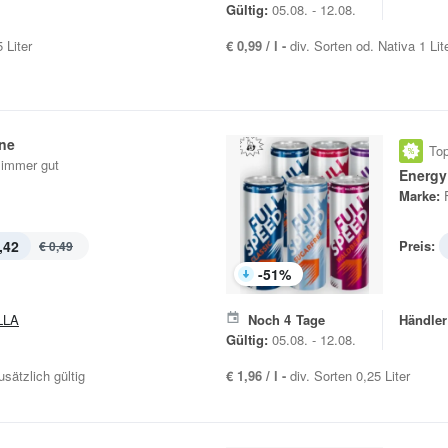
Gültig:
05.08. - 12.08.
 Liter
€ 0,99 / l -
div. Sorten od. Nativa 1 Lit
one
Top
a immer gut
Energy
Marke:
,42
Preis:
€ 0,49
-
51
%
LLA
Noch
4
Tage
Händler
Gültig:
05.08. - 12.08.
sätzlich gültig
€ 1,96 / l -
div. Sorten 0,25 Liter