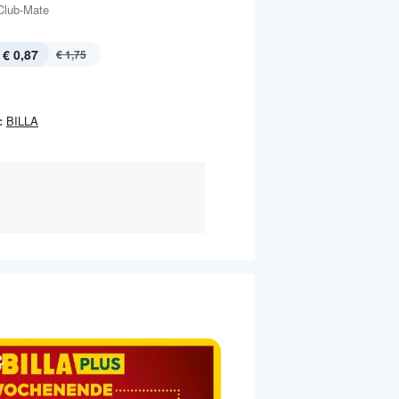
Club-Mate
€ 0,87
€ 1,75
:
BILLA