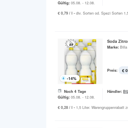
Gültig:
05.08. - 12.08.
€ 0,79 / l -
div. Sorten od. Spezi Sorten 1,5
Soda Zitr
Marke:
Bill
Preis:
€ 0
-
14
%
Noch
4
Tage
Händler:
BI
Gültig:
05.08. - 12.08.
€ 0,28 / l -
1,5 Liter. Warengruppenrabatt zu