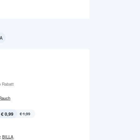
LA
 Rabatt
Rauch
€ 0,99
€ 1,99
:
BILLA