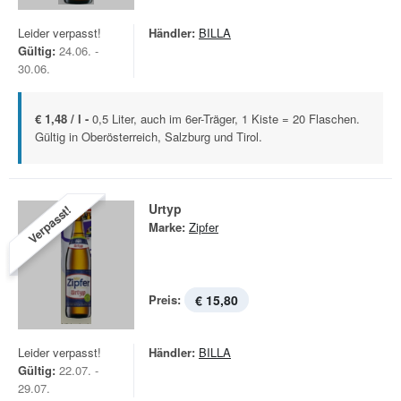
Leider verpasst!
Händler:
BILLA
Gültig:
24.06. -
30.06.
€ 1,48 / l -
0,5 Liter, auch im 6er-Träger, 1 Kiste = 20 Flaschen.
Gültig in Oberösterreich, Salzburg und Tirol.
Urtyp
Verpasst!
Marke:
Zipfer
Preis:
€ 15,80
Leider verpasst!
Händler:
BILLA
Gültig:
22.07. -
29.07.