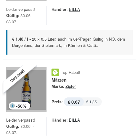
Leider verpasst!
Händler:
BILLA
Gültig:
30.06. -
08.07.
€ 1,48 / l -
20 x 0,5 Liter, auch im 6er-Träger. Gültig in NÖ, dem
Burgenland, der Steiermark, in Kärnten & Ostti...
Verpasst!
Top Rabatt
Märzen
Marke:
Zipfer
Preis:
€ 0,67
€ 1,35
-
50
%
Leider verpasst!
Händler:
BILLA
Gültig:
30.06. -
08.07.