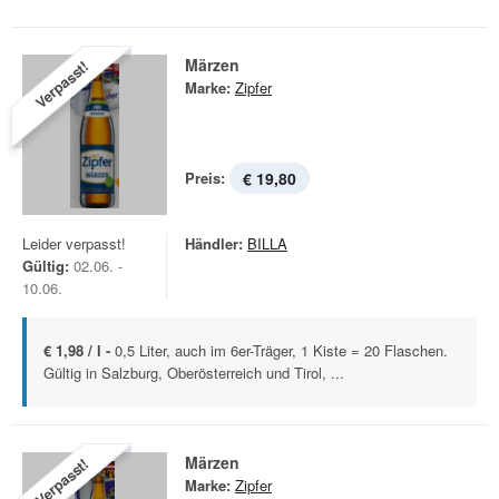
Märzen
Verpasst!
Marke:
Zipfer
Preis:
€ 19,80
Leider verpasst!
Händler:
BILLA
Gültig:
02.06. -
10.06.
€ 1,98 / l -
0,5 Liter, auch im 6er-Träger, 1 Kiste = 20 Flaschen.
Gültig in Salzburg, Oberösterreich und Tirol, ...
Märzen
Verpasst!
Marke:
Zipfer