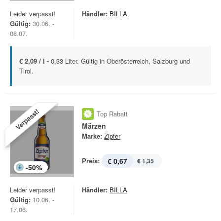
Leider verpasst!
Händler:
BILLA
Gültig:
30.06. -
08.07.
€ 2,09 / l -
0,33 Liter. Gültig in Oberösterreich, Salzburg und
Tirol.
Verpasst!
Top Rabatt
Märzen
Marke:
Zipfer
Preis:
€ 0,67
€ 1,35
-
50
%
Leider verpasst!
Händler:
BILLA
Gültig:
10.06. -
17.06.