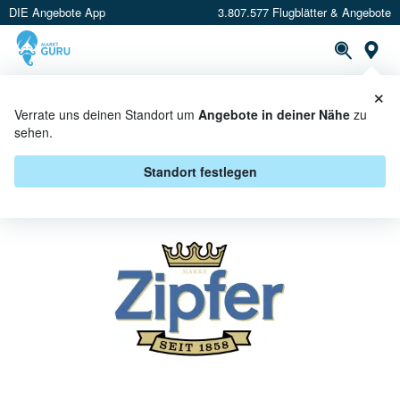
DIE Angebote App
3.807.577 Flugblätter & Angebote
St
×
PROSPEKTE
ANGEBOTE
CASHBACK
Verrate uns deinen Standort um
Angebote in deiner Nähe
zu
sehen.
ZIPFER BEI BILLA - ANGEBOTE &
AKTIONEN
Standort festlegen