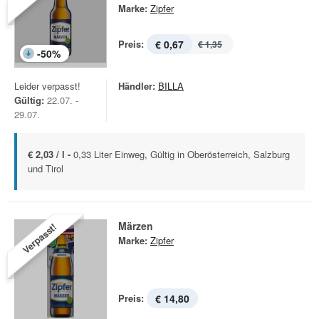
Marke:
Zipfer
Preis:
€ 0,67
€ 1,35
-
50
%
Leider verpasst!
Händler:
BILLA
Gültig:
22.07. -
29.07.
€ 2,03 / l -
0,33 Liter Einweg, Gültig in Oberösterreich, Salzburg
und Tirol
Märzen
Verpasst!
Marke:
Zipfer
Preis:
€ 14,80