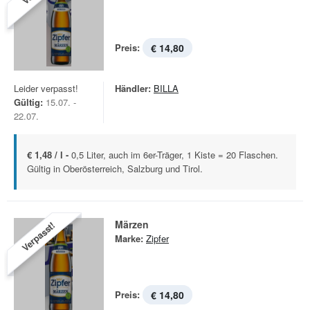
Preis:
€ 14,80
Leider verpasst!
Händler:
BILLA
Gültig:
15.07. -
22.07.
€ 1,48 / l -
0,5 Liter, auch im 6er-Träger, 1 Kiste = 20 Flaschen.
Gültig in Oberösterreich, Salzburg und Tirol.
Märzen
Verpasst!
Marke:
Zipfer
Preis:
€ 14,80