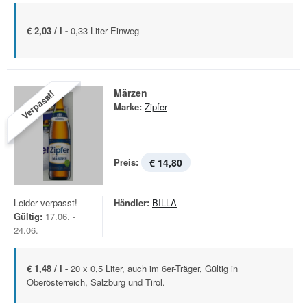
€ 2,03 / l -
0,33 Liter Einweg
Märzen
Verpasst!
Marke:
Zipfer
Preis:
€ 14,80
Leider verpasst!
Händler:
BILLA
Gültig:
17.06. -
24.06.
€ 1,48 / l -
20 x 0,5 Liter, auch im 6er-Träger, Gültig in
Oberösterreich, Salzburg und Tirol.