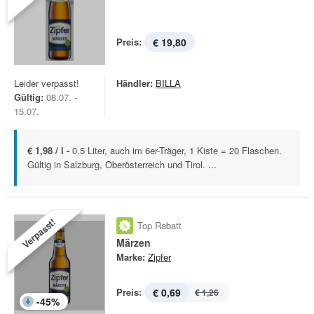
Preis:
€ 19,80
Leider verpasst!
Händler:
BILLA
Gültig:
08.07. -
15.07.
€ 1,98 / l -
0,5 Liter, auch im 6er-Träger, 1 Kiste = 20 Flaschen.
Gültig in Salzburg, Oberösterreich und Tirol. ...
Verpasst!
Top Rabatt
Märzen
Marke:
Zipfer
Preis:
€ 0,69
€ 1,26
-
45
%