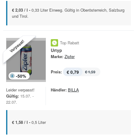
€ 2,03 / l -
0,33 Liter Einweg. Gültig in Oberösterreich, Salzburg
und Tirol.
Verpasst!
Top Rabatt
Urtyp
Marke:
Zipfer
Preis:
€ 0,79
€ 1,59
-
50
%
Leider verpasst!
Händler:
BILLA
Gültig:
15.07. -
22.07.
€ 1,58 / l -
0,5 Liter