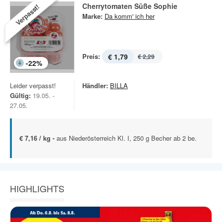
Cherrytomaten Süße Sophie
Verpasst!
Marke:
Da komm' ich her
Preis:
€ 1,79
€ 2,29
-
22
%
Leider verpasst!
Händler:
BILLA
Gültig:
19.05. -
27.05.
€ 7,16 / kg -
aus Niederösterreich Kl. I, 250 g Becher ab 2 be.
HIGHLIGHTS