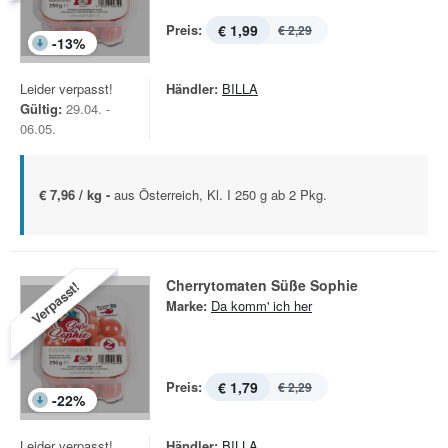
Preis:
€ 1,99
€ 2,29
-
13
%
Leider verpasst!
Händler:
BILLA
Gültig:
29.04. -
06.05.
€ 7,96 / kg -
aus Österreich, Kl. I 250 g ab 2 Pkg.
Cherrytomaten Süße Sophie
Verpasst!
Marke:
Da komm' ich her
Preis:
€ 1,79
€ 2,29
-
22
%
Leider verpasst!
Händler:
BILLA