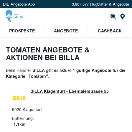
DIE Angebote App
3.807.577 Flugblätter & Angebote
St
×
PROSPEKTE
ANGEBOTE
CASHBACK
Verrate uns deinen Standort um
Angebote in deiner Nähe
zu
sehen.
TOMATEN ANGEBOTE &
AKTIONEN BEI BILLA
Standort festlegen
Beim Händler
BILLA
gibt es aktuell
1 gültige Angebote für die
Kategorie "Tomaten"
.
BILLA Klagenfurt
-
Ebentalerstrasse 55
9020
Klagenfurt
Entfernung:
1.1
km