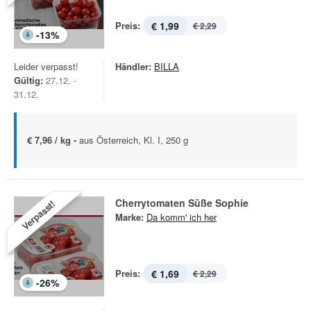
Preis:
€ 1,99
€ 2,29
-
13
%
Leider verpasst!
Händler:
BILLA
Gültig:
27.12. -
31.12.
€ 7,96 / kg -
aus Österreich, Kl. I, 250 g
Cherrytomaten Süße Sophie
Verpasst!
Marke:
Da komm' ich her
Preis:
€ 1,69
€ 2,29
-
26
%