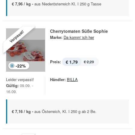
€ 7,96 / kg -
aus Niederösterreich Kl. I 250 g Tasse
Cherrytomaten Süße Sophie
Verpasst!
Marke:
Da komm' ich her
Preis:
€ 1,79
€ 2,29
-
22
%
Leider verpasst!
Händler:
BILLA
Gültig:
09.09. -
16.09.
€ 7,16 / kg -
aus Österreich, Kl. I 250 g ab 2 Be.