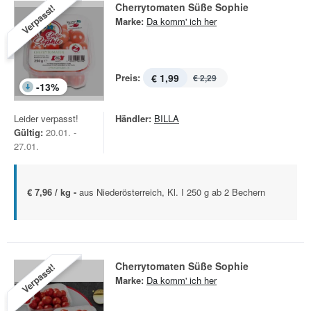
Cherrytomaten Süße Sophie
Verpasst!
Marke:
Da komm' ich her
Preis:
€ 1,99
€ 2,29
-
13
%
Leider verpasst!
Händler:
BILLA
Gültig:
20.01. -
27.01.
€ 7,96 / kg -
aus Niederösterreich, Kl. I 250 g ab 2 Bechern
Cherrytomaten Süße Sophie
Verpasst!
Marke:
Da komm' ich her