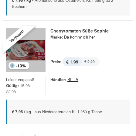
€ 7,96 / kg -
Aromatische aus Österreich, Kl. I 250 g ab 2
Bechern
Cherrytomaten Süße Sophie
Verpasst!
Marke:
Da komm' ich her
Preis:
€ 1,99
€ 2,29
-
13
%
Leider verpasst!
Händler:
BILLA
Gültig:
15.08. -
22.08.
€ 7,96 / kg -
aus Niederösterreich Kl. I 250 g Tasse