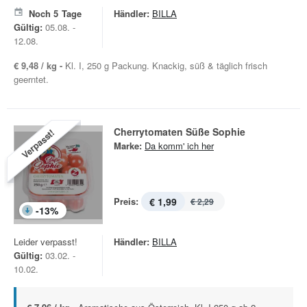
Noch
5
Tage
Händler:
BILLA
Gültig:
05.08. -
12.08.
€ 9,48 / kg -
Kl. I, 250 g Packung. Knackig, süß & täglich frisch
geerntet.
Cherrytomaten Süße Sophie
Verpasst!
Marke:
Da komm' ich her
Preis:
€ 1,99
€ 2,29
-
13
%
Leider verpasst!
Händler:
BILLA
Gültig:
03.02. -
10.02.