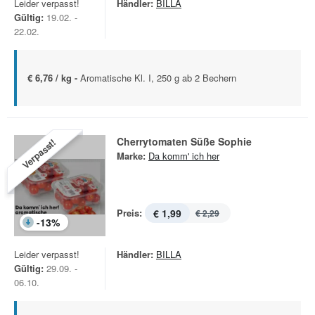
Leider verpasst!
Händler:
BILLA
Gültig:
19.02. -
22.02.
€ 6,76 / kg -
Aromatische Kl. I, 250 g ab 2 Bechern
Cherrytomaten Süße Sophie
Verpasst!
Marke:
Da komm' ich her
Preis:
€ 1,99
€ 2,29
-
13
%
Leider verpasst!
Händler:
BILLA
Gültig:
29.09. -
06.10.