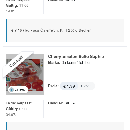
Gültig:
11.05. -
19.05.
€ 7,16 / kg -
aus Österreich, Kl. I 250 g Becher
Cherrytomaten Süße Sophie
Verpasst!
Marke:
Da komm' ich her
Preis:
€ 1,99
€ 2,29
-
13
%
Leider verpasst!
Händler:
BILLA
Gültig:
27.06. -
04.07.