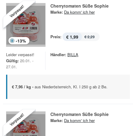
Cherrytomaten Süße Sophie
Verpasst!
Marke:
Da komm' ich her
Preis:
€ 1,99
€ 2,29
-
13
%
Leider verpasst!
Händler:
BILLA
Gültig:
20.01. -
27.01.
€ 7,96 / kg -
aus Niederösterreich, Kl. I 250 g ab 2 Be.
Cherrytomaten Süße Sophie
Verpasst!
Marke:
Da komm' ich her