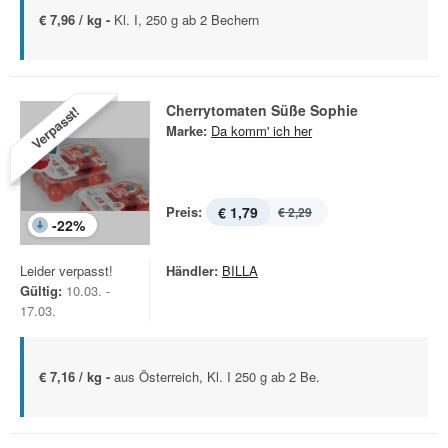
€ 7,96 / kg -
Kl. I, 250 g ab 2 Bechern
Cherrytomaten Süße Sophie
Verpasst!
Marke:
Da komm' ich her
Preis:
€ 1,79
€ 2,29
-
22
%
Leider verpasst!
Händler:
BILLA
Gültig:
10.03. -
17.03.
€ 7,16 / kg -
aus Österreich, Kl. I 250 g ab 2 Be.