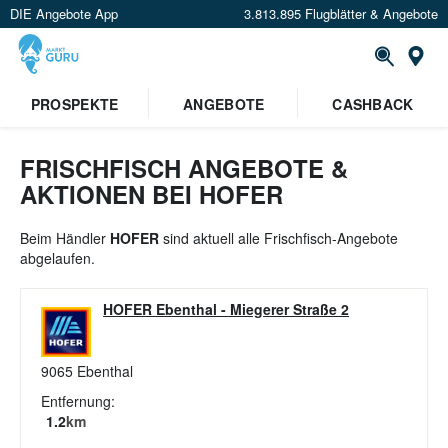
DIE Angebote App
3.813.895 Flugblätter & Angebote
St
PROSPEKTE
ANGEBOTE
CASHBACK
FRISCHFISCH ANGEBOTE &
AKTIONEN BEI HOFER
Beim Händler
HOFER
sind aktuell alle Frischfisch-Angebote
abgelaufen.
HOFER Ebenthal
-
Miegerer Straße 2
9065
Ebenthal
Entfernung:
1.2
km