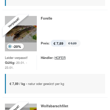
Forelle
Verpasst!
Preis:
€ 7,89
€ 9,89
-
20
%
Leider verpasst!
Händler:
HOFER
Gültig:
20.01. -
23.01.
€ 7,89 / kg -
natur oder gewürzt per kg
Wolfsbarschfilet