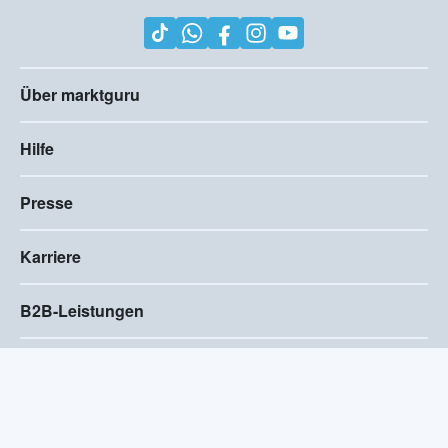
Über marktguru
Hilfe
Presse
Karriere
B2B-Leistungen
Impressum
AGB
Compliance
Barrierefreiheitserklärung
Datenschutz
Privatsphären-Einstellungen
2026
©
Visivo Consulting GmbH