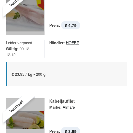
Verpasst!
Preis:
€ 4,79
Leider verpasst!
Händler:
HOFER
Gültig:
09.12. -
12.12.
€ 23,95 / kg -
200 g
Kabeljaufilet
Verpasst!
Marke:
Almare
Preis:
€ 3,99