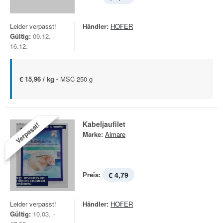
Leider verpasst!
Händler:
HOFER
Gültig:
09.12. -
16.12.
€ 15,96 / kg -
MSC 250 g
Kabeljaufilet
Verpasst!
Marke:
Almare
Preis:
€ 4,79
Leider verpasst!
Händler:
HOFER
Gültig:
10.03. -