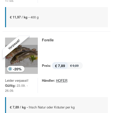
17.03.
€ 11,97 / kg -
400 g
Forelle
Verpasst!
Preis:
€ 7,89
€ 9,89
-
20
%
Leider verpasst!
Händler:
HOFER
Gültig:
23.09. -
26.09.
€ 7,89 / kg -
frisch Natur oder Kräuter per kg