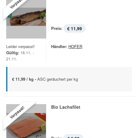
Verpasst!
Preis:
€ 11,99
Leider verpasst!
Händler:
HOFER
Gültig:
18.11. -
21.11.
€ 11,99 / kg -
ASC geräuchert per kg
Bio Lachsfilet
Verpasst!