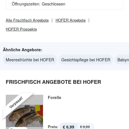
Öffnungszeiten:
Geschlossen
Alle
Frischfisch
Angebote
HOFER
Angebote
HOFER
Prospekte
Ähnliche Angebote:
Meeresfrüchte bei HOFER
Gesichtspflege bei HOFER
Babyn
FRISCHFISCH ANGEBOTE BEI HOFER
Forelle
Verpasst!
Preis:
€ 6,99
€ 9,99