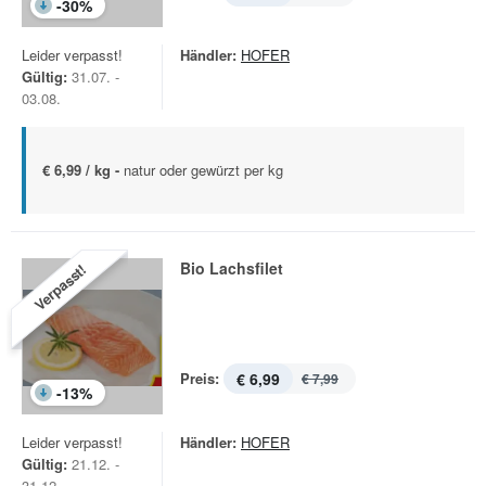
-
30
%
Leider verpasst!
Händler:
HOFER
Gültig:
31.07. -
03.08.
€ 6,99 / kg -
natur oder gewürzt per kg
Bio Lachsfilet
Verpasst!
Preis:
€ 6,99
€ 7,99
-
13
%
Leider verpasst!
Händler:
HOFER
Gültig:
21.12. -
31.12.