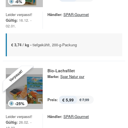
-
6
%
Leider verpasst!
Händler:
SPAR-Gourmet
Gültig:
16.12. -
02.01.
€ 3,74 / kg -
tiefgekühlt, 200-g-Packung
Bio-Lachsfilet
Verpasst!
Marke:
Spar Natur pur
Preis:
€ 5,99
€ 7,99
-
25
%
Leider verpasst!
Händler:
SPAR-Gourmet
Gültig:
26.02. -
18.03.