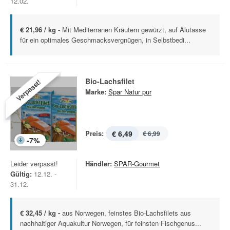
12.02.
€ 21,96 / kg -
Mit Mediterranen Kräutern gewürzt, auf Alutasse
für ein optimales Geschmacksvergnügen, in Selbstbedi...
Bio-Lachsfilet
Verpasst!
Marke:
Spar Natur pur
Preis:
€ 6,49
€ 6,99
-
7
%
Leider verpasst!
Händler:
SPAR-Gourmet
Gültig:
12.12. -
31.12.
€ 32,45 / kg -
aus Norwegen, feinstes Bio-Lachsfilets aus
nachhaltiger Aquakultur Norwegen, für feinsten Fischgenus...