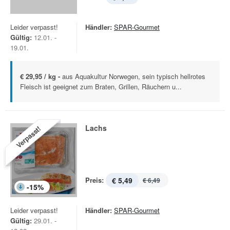
Leider verpasst!
Händler:
SPAR-Gourmet
Gültig:
12.01. -
19.01.
€ 29,95 / kg -
aus Aquakultur Norwegen, sein typisch hellrotes
Fleisch ist geeignet zum Braten, Grillen, Räuchern u...
Lachs
Verpasst!
Preis:
€ 5,49
€ 6,49
-
15
%
Leider verpasst!
Händler:
SPAR-Gourmet
Gültig:
29.01. -