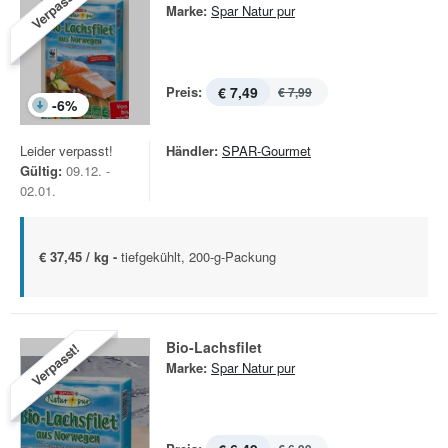
Verpasst!
Marke:
Spar Natur pur
Preis:
€ 7,49
€ 7,99
-
6
%
Leider verpasst!
Händler:
SPAR-Gourmet
Gültig:
09.12. -
02.01.
€ 37,45 / kg -
tiefgekühlt, 200-g-Packung
Bio-Lachsfilet
Verpasst!
Marke:
Spar Natur pur