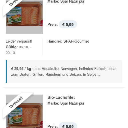
Verpasst!
Marke:
Spar Natur pur
Preis:
€ 5,99
Leider verpasst!
Händler:
SPAR-Gourmet
Gültig:
06.10. -
20.10.
€ 29,95 / kg -
aus Aquakultur Norwegen, hellrotes Fleisch, ideal
zum Braten, Grillen, Räuchern und Beizen, in Selbs...
Bio-Lachsfilet
Verpasst!
Marke:
Spar Natur pur
Preis:
€ 5,99