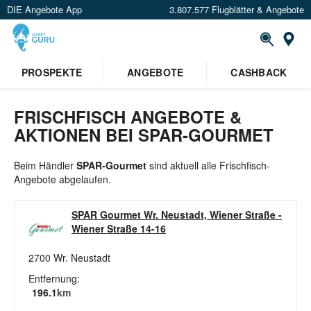
DIE Angebote App
3.807.577 Flugblätter & Angebote
St
×
PROSPEKTE
ANGEBOTE
CASHBACK
Verrate uns deinen Standort um
Angebote in deiner Nähe
zu
sehen.
FRISCHFISCH ANGEBOTE &
AKTIONEN BEI SPAR-GOURMET
Standort festlegen
Beim Händler
SPAR-Gourmet
sind aktuell alle Frischfisch-
Angebote abgelaufen.
SPAR Gourmet Wr. Neustadt, Wiener Straße
-
Wiener Straße 14-16
2700
Wr. Neustadt
Entfernung:
196.1
km