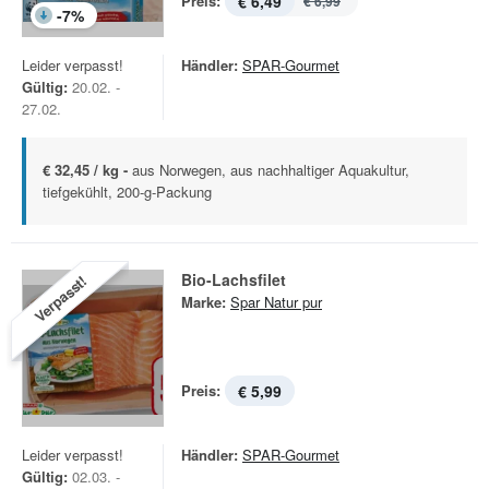
Preis:
€ 6,49
€ 6,99
-
7
%
Leider verpasst!
Händler:
SPAR-Gourmet
Gültig:
20.02. -
27.02.
€ 32,45 / kg -
aus Norwegen, aus nachhaltiger Aquakultur,
tiefgekühlt, 200-g-Packung
Bio-Lachsfilet
Verpasst!
Marke:
Spar Natur pur
Preis:
€ 5,99
Leider verpasst!
Händler:
SPAR-Gourmet
Gültig:
02.03. -