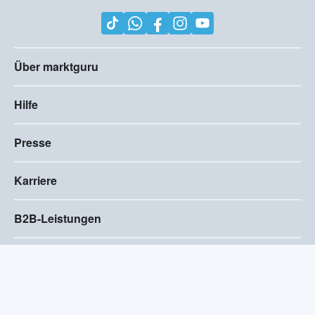
Über marktguru
Hilfe
Presse
Karriere
B2B-Leistungen
Impressum
AGB
Compliance
Barrierefreiheitserklärung
Datenschutz
Privatsphären-Einstellungen
2026
©
Visivo Consulting GmbH