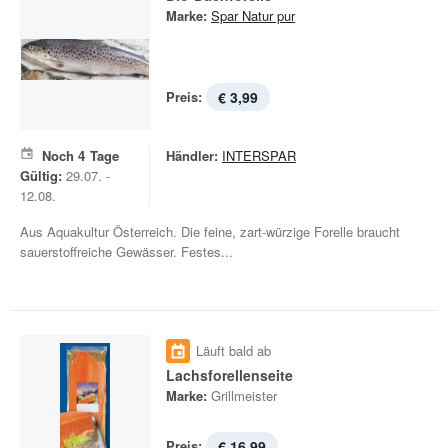
Marke:
Spar Natur pur
Preis:
€ 3,99
Noch
4
Tage
Händler:
INTERSPAR
Gültig:
29.07. -
12.08.
Aus Aquakultur Österreich. Die feine, zart-würzige Forelle braucht
sauerstoffreiche Gewässer. Festes...
Läuft bald ab
Lachsforellenseite
Marke:
Grillmeister
Preis:
€ 16,99