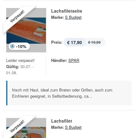
Lachsfiletseite
Verpasst!
Marke:
S Budget
Preis:
€ 17,90
€ 19,90
-
10
%
Leider verpasst!
Händler:
SPAR
Gültig:
30.07. -
01.08.
frisch mit Haut, ideal zum Braten oder Grillen, auch zum
Einfrieren geeignet, in Selbstbedienung, ca...
Lachsfilet
Verpasst!
Marke:
S Budget