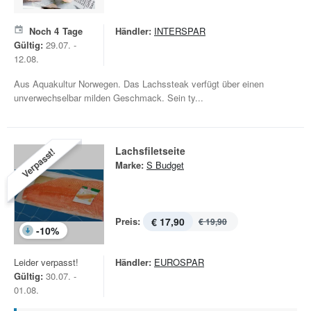
Noch
4
Tage
Händler:
INTERSPAR
Gültig:
29.07. -
12.08.
Aus Aquakultur Norwegen. Das Lachssteak verfügt über einen
unverwechselbar milden Geschmack. Sein ty...
Lachsfiletseite
Verpasst!
Marke:
S Budget
Preis:
€ 17,90
€ 19,90
-
10
%
Leider verpasst!
Händler:
EUROSPAR
Gültig:
30.07. -
01.08.