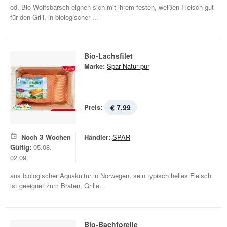
od. Bio-Wolfsbarsch eignen sich mit ihrem festen, weißen Fleisch gut
für den Grill, in biologischer ...
Bio-Lachsfilet
Marke:
Spar Natur pur
Preis:
€ 7,99
Noch
3
Wochen
Händler:
SPAR
Gültig:
05.08. -
02.09.
aus biologischer Aquakultur in Norwegen, sein typisch helles Fleisch
ist geeignet zum Braten, Grille...
Bio-Bachforelle