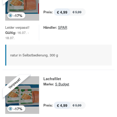
Preis:
€ 4,99
€ 5,99
-
17
%
Leider verpasst!
Händler:
SPAR
Gültig:
16.07. -
18.07.
natur in Selbstbedienung, 300 g
Lachsfilet
Verpasst!
Marke:
S Budget
Preis:
€ 4,99
€ 5,99
-
17
%