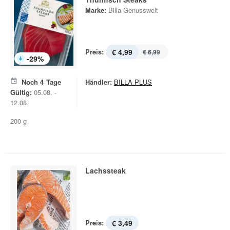
Marke:
Billa Genusswelt
Preis:
€ 4,99
€ 6,99
-
29
%
Noch
4
Tage
Händler:
BILLA PLUS
Gültig:
05.08. -
12.08.
200 g
Lachssteak
Preis:
€ 3,49