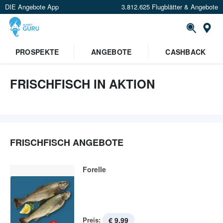
DIE Angebote App
3.812.625 Flugblätter & Angebote
St
PROSPEKTE
ANGEBOTE
CASHBACK
FRISCHFISCH IN AKTION
FRISCHFISCH ANGEBOTE
Forelle
Preis:
€ 9,99