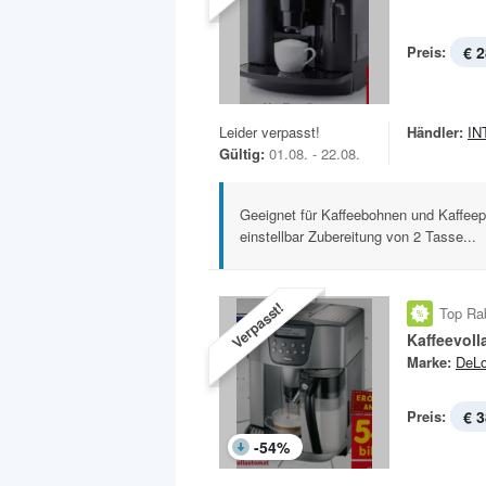
Preis:
€ 2
Leider verpasst!
Händler:
IN
Gültig:
01.08. - 22.08.
Geeignet für Kaffeebohnen und Kaffeepu
einstellbar Zubereitung von 2 Tasse...
Verpasst!
Top Ra
Kaffeevol
Marke:
DeLo
Preis:
€ 3
-
54
%