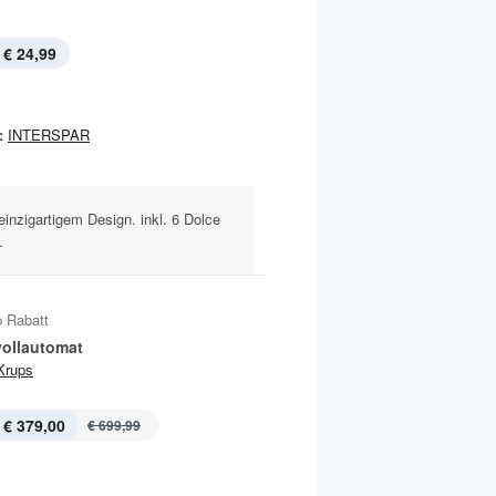
€ 24,99
:
INTERSPAR
inzigartigem Design. inkl. 6 Dolce
.
 Rabatt
vollautomat
Krups
€ 379,00
€ 699,99