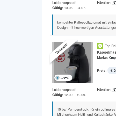
Leider verpasst!
Händler:
IN
Gültig:
13.06. - 04.07.
kompakter Kaffeevollautomat mit einf
Design mit hochwertigen Ausstattungs
Verpasst!
Top Ra
Marke:
Krup
Preis:
€ 2
-
72
%
Leider verpasst!
Händler:
IN
Gültig:
12.09. - 19.09.
15 bar Pumpendruck: für ein optimales
Milchschaum Heiß- und Kaltgetränke-A