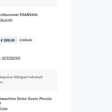
vollautomat ESAM2600
DeLonghi
€ 289,00
€ 399,00
:
INTERSPAR
eepulver Mahlgrad individuell
n...
maschine Dolce Gusto Piccolo
B
Krups