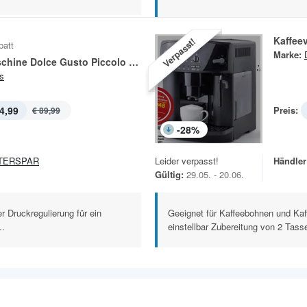
Kaffee
Verpasst!
batt
Marke:
Kapselmaschine Dolce Gusto Piccolo KP100B
s
4,99
Preis:
€ 89,99
-
28
%
TERSPAR
Leider verpasst!
Händler
Gültig:
29.05. - 20.06.
 Druckregulierung für ein
Geeignet für Kaffeebohnen und Kaff
..
einstellbar Zubereitung von 2 Tasse