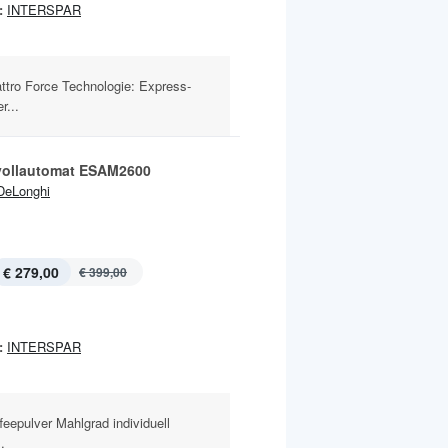
:
INTERSPAR
ttro Force Technologie: Express-
r...
vollautomat ESAM2600
DeLonghi
€ 279,00
€ 399,00
:
INTERSPAR
eepulver Mahlgrad individuell
.