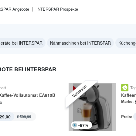
RSPAR
Angebote
INTERSPAR
Prospekte
geräte bei INTERSPAR
Nähmaschinen bei INTERSPAR
Kücheng
OTE BEI INTERSPAR
Verpasst!
batt
Top
Kaffee-Vollautomat EA810B
Kaffee
s
Marke:
29,00
Preis:
€ 599,99
-
67
%