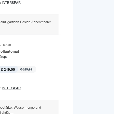
:
INTERSPAR
einzigartigen Design Abnehmbarer
 Rabatt
vollautomat
Krups
€ 249,00
€ 629,99
:
INTERSPAR
ffeestärke, Wassermenge und
lchdüs...