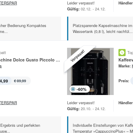
TERSPAR
Leider verpasst!
Händler
Gültig:
02.12. - 24.12.
acher Bedienung Kompaktes
Platzsparende Kapselmaschine im 
me...
Wassertank (0,8 l), leicht nachfül...
Verpasst!
batt
Top
Kapselmaschine Dolce Gusto Piccolo KP100B
Kaffee
s
Marke:
4,99
Preis:
€ 89,99
-
60
%
TERSPAR
Leider verpasst!
Händler
Gültig:
20.10. - 24.12.
 Ergebnis und perfekten
Individuelle Einstellungen von Ka
usw...
Temperatur »CappuccinoPlus« – Mi