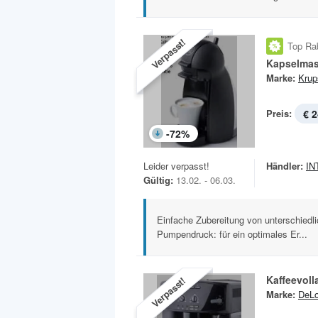
Verpasst!
Top Ra
Marke:
Krup
Preis:
€ 2
-
72
%
Leider verpasst!
Händler:
IN
Gültig:
13.02. - 06.03.
Einfache Zubereitung von unterschiedl
Pumpendruck: für ein optimales Er...
Kaffeevol
Verpasst!
Marke:
DeLo