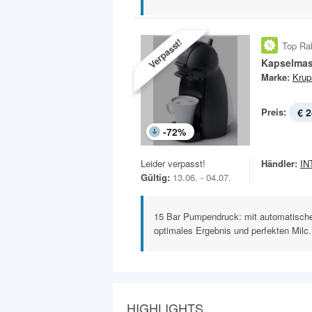
Verpasst!
Top Ra
Marke:
Krup
Preis:
€ 2
-
72
%
Leider verpasst!
Händler:
IN
Gültig:
13.06. - 04.07.
15 Bar Pumpendruck: mit automatischer
optimales Ergebnis und perfekten Milc.
HIGHLIGHTS