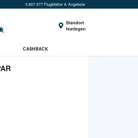
3.807.577 Flugblätter & Angebote
Standort
festlegen
CASHBACK
PAR