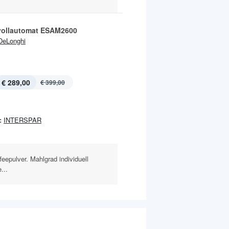
vollautomat ESAM2600
DeLonghi
€ 289,00
€ 399,00
:
INTERSPAR
eepulver. Mahlgrad individuell
...