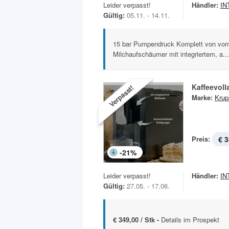
Leider verpasst!
Händler:
IN
Gültig:
05.11. - 14.11.
15 bar Pumpendruck Komplett von vor
Milchaufschäumer mit integriertem, a...
Kaffeevoll
Verpasst!
Marke:
Krup
Preis:
€ 3
-
21
%
Leider verpasst!
Händler:
IN
Gültig:
27.05. - 17.06.
€ 349,00 / Stk -
Details im Prospekt