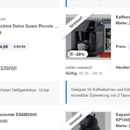
Kaffee
Verpasst!
batt
Marke:
Kapselmaschine Dolce Gusto Piccolo KP100B
s
4,99
Preis:
€ 89,99
-
28
%
Leider verpasst!
Händler
TERSPAR
Gültig:
05.12. - 24.12.
Geeignet für Kaffeebohnen und Kaff
ichsten Heißgetränken. 15 bar
einstellbar Zubereitung von 2 Tasse
lautomat ESAM2600
Kapsel
Verpasst!
KP100
nghi
Marke: