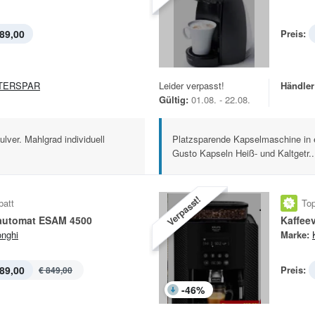
89,00
Preis:
TERSPAR
Leider verpasst!
Händler
Gültig:
01.08. - 22.08.
lver. Mahlgrad individuell
Platzsparende Kapselmaschine in e
Gusto Kapseln Heiß- und Kaltgetr..
Verpasst!
batt
Top
lautomat ESAM 4500
Kaffee
nghi
Marke:
89,00
Preis:
€ 849,00
-
46
%