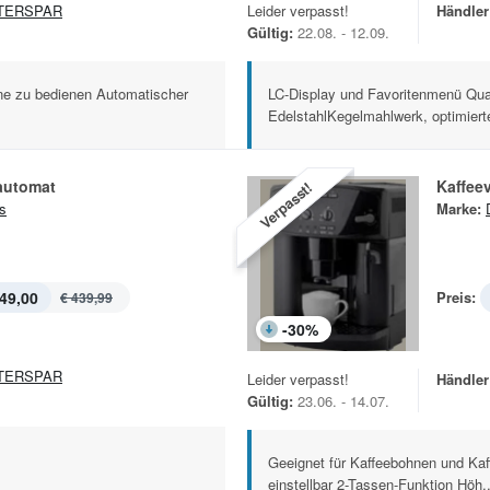
TERSPAR
Leider verpasst!
Händler
Gültig:
22.08. - 12.09.
ne zu bedienen Automatischer
LC-Display und Favoritenmenü Qua
EdelstahlKegelmahlwerk, optimierte
automat
Kaffee
Verpasst!
s
Marke:
49,00
Preis:
€ 439,99
-
30
%
TERSPAR
Leider verpasst!
Händler
Gültig:
23.06. - 14.07.
Geeignet für Kaffeebohnen und Kaff
einstellbar 2-Tassen-Funktion Höh..