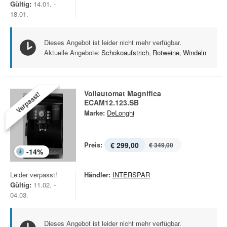
Gültig:
14.01. -
18.01.
Dieses Angebot ist leider nicht mehr verfügbar.
Aktuelle Angebote:
Schokoaufstrich
,
Rotweine
,
Windeln
Vollautomat Magnifica
Verpasst!
ECAM12.123.SB
Marke:
DeLonghi
Preis:
€ 299,00
€ 349,00
-
14
%
Leider verpasst!
Händler:
INTERSPAR
Gültig:
11.02. -
04.03.
Dieses Angebot ist leider nicht mehr verfügbar.