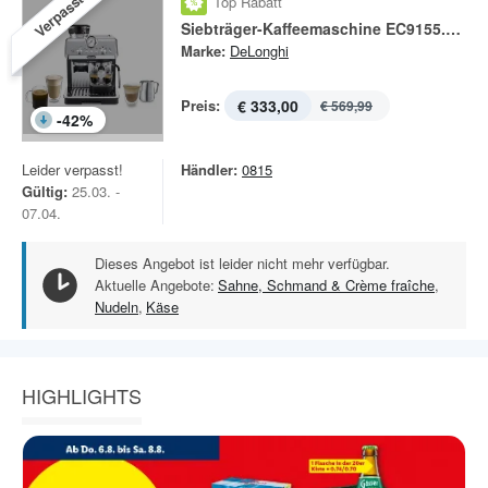
Verpasst!
Top Rabatt
Siebträger-Kaffeemaschine EC9155.MB La Specialista Arte
Marke:
DeLonghi
Preis:
€ 333,00
€ 569,99
-
42
%
Leider verpasst!
Händler:
0815
Gültig:
25.03. -
07.04.
Dieses Angebot ist leider nicht mehr verfügbar.
Aktuelle Angebote:
Sahne, Schmand & Crème fraîche
,
Nudeln
,
Käse
HIGHLIGHTS