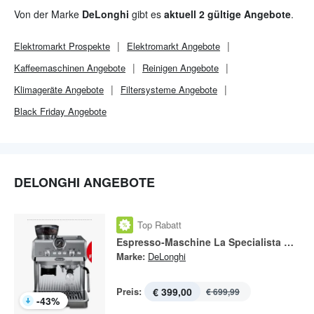
seinen Espressomaschinen und Kaffeevollautomaten starten die
Von der Marke
DeLonghi
gibt es
aktuell 2 gültige Angebote
.
Kunden gestärkt in den Tag.
Elektromarkt
Prospekte
Elektromarkt
Angebote
Kaffeemaschinen Angebote
Reinigen Angebote
Klimageräte Angebote
Filtersysteme Angebote
Black Friday Angebote
DELONGHI ANGEBOTE
Top Rabatt
Espresso-Maschine La Specialista Arte Evo EC9255.M
Marke:
DeLonghi
Preis:
€ 399,00
€ 699,99
-
43
%