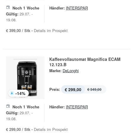
Noch
1
Woche
Händler:
INTERSPAR
Gültig:
29.07. -
19.08.
€ 399,00 / Stk -
Details im Prospekt
Kaffeevollautomat Magnifica ECAM
12.123.B
Marke:
DeLonghi
Preis:
€ 299,00
€ 349,00
-
14
%
Noch
1
Woche
Händler:
INTERSPAR
Gültig:
29.07. -
19.08.
€ 299,00 / Stk -
Details im Prospekt