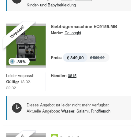
Kinder- und Babybekleidung
Siebträgermaschine EC9155.MB
Verpasst!
Marke:
DeLonghi
Preis:
€ 349,00
€ 569,99
-
39
%
Leider verpasst!
Händler:
0815
Gültig:
18.02. -
22.02.
Dieses Angebot ist leider nicht mehr verfügbar.
Aktuelle Angebote:
Wasser
,
Salami
,
Rindfleisch