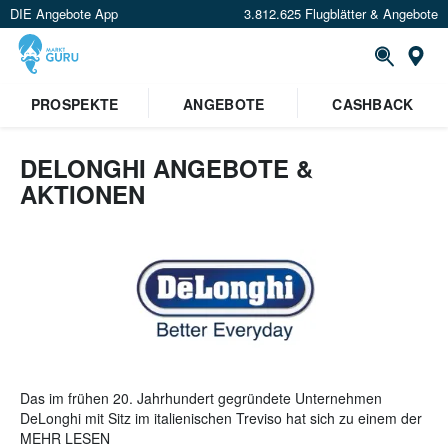
DIE Angebote App
3.812.625 Flugblätter & Angebote
St
×
PROSPEKTE
ANGEBOTE
CASHBACK
Verrate uns deinen Standort um
Angebote in deiner Nähe
zu
sehen.
DELONGHI ANGEBOTE &
AKTIONEN
Standort festlegen
Das im frühen 20. Jahrhundert gegründete Unternehmen
DeLonghi mit Sitz im italienischen Treviso hat sich zu einem der
wichtigsten Lieferanten der Hausgeräteindustrie entwickelt. Mit
MEHR LESEN