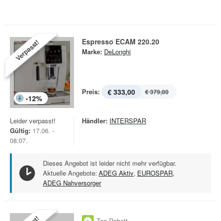
Espresso ECAM 220.20
Verpasst!
Marke:
DeLonghi
Preis:
€ 333,00
€ 379,00
-
12
%
Leider verpasst!
Händler:
INTERSPAR
Gültig:
17.06. -
08.07.
Dieses Angebot ist leider nicht mehr verfügbar.
Aktuelle Angebote:
ADEG Aktiv
,
EUROSPAR
,
ADEG Nahversorger
Top Rabatt