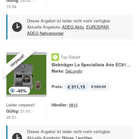
Gültig:
25.03. -
15.04.
Dieses Angebot ist leider nicht mehr verfügbar.
Aktuelle Angebote:
ADEG Aktiv
,
EUROSPAR
,
ADEG Nahversorger
Verpasst!
Top Rabatt
Siebträger La Specialista Arte EC9155.W
Marke:
DeLonghi
Preis:
€ 311,15
€ 569,99
-
45
%
Leider verpasst!
Händler:
0815
Gültig:
21.01. -
25.01.
Dieses Angebot ist leider nicht mehr verfügbar.
Aktuelle Angebote:
Nüsse
,
Leuchten
,