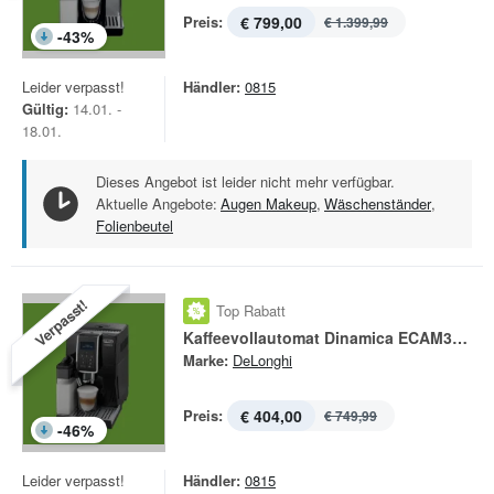
Preis:
€ 799,00
€ 1.399,99
-
43
%
Leider verpasst!
Händler:
0815
Gültig:
14.01. -
18.01.
Dieses Angebot ist leider nicht mehr verfügbar.
Aktuelle Angebote:
Augen Makeup
,
Wäschenständer
,
Folienbeutel
Verpasst!
Top Rabatt
Kaffeevollautomat Dinamica ECAM350.55.B
Marke:
DeLonghi
Preis:
€ 404,00
€ 749,99
-
46
%
Leider verpasst!
Händler:
0815