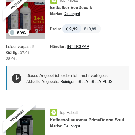
Verpasst!
Entkalker EcoDecalk
Marke:
DeLonghi
Preis:
€ 9,99
€ 19,99
-
50
%
Leider verpasst!
Händler:
INTERSPAR
Gültig:
07.01. -
28.01.
Dieses Angebot ist leider nicht mehr verfügbar.
Aktuelle Angebote:
Reinigen
,
BILLA
,
BILLA PLUS
Verpasst!
Top Rabatt
Kaffeevollautomat PrimaDonna Soul ECAM610.55.SB
Marke:
DeLonghi