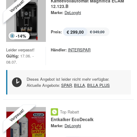
Kaffeevollautomat Magnifica ECAM
Verpasst!
12.123.B
Marke:
DeLonghi
Preis:
€ 299,00
€ 349,00
-
14
%
Leider verpasst!
Händler:
INTERSPAR
Gültig:
17.06. -
08.07.
Dieses Angebot ist leider nicht mehr verfügbar.
Aktuelle Angebote:
SPAR
,
BILLA
,
BILLA PLUS
Verpasst!
Top Rabatt
Entkalker EcoDecalk
Marke:
DeLonghi