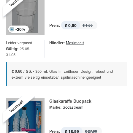
Verpasst!
Preis:
€ 0,80
€ 1,00
-
20
%
Leider verpasst!
Händler:
Maximarkt
Gültig:
25.05. -
31.05.
€ 0,80 / Stk -
350 ml, Glas im zeitlosen Design, robust und
extrem vielseitig einsetzbar, spülmaschinengeeignet
Glaskaraffe Duopack
Verpasst!
Marke:
Sodastream
Preis:
€ 18,99
€ 27,90