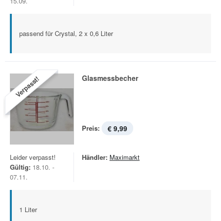
15.09.
passend für Crystal, 2 x 0,6 Liter
Glasmessbecher
Verpasst!
Preis:
€ 9,99
Leider verpasst!
Händler:
Maximarkt
Gültig:
18.10. -
07.11.
1 Liter