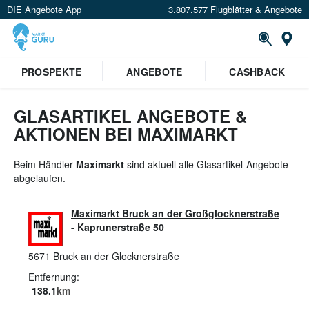
DIE Angebote App
3.807.577 Flugblätter & Angebote
St
×
PROSPEKTE
ANGEBOTE
CASHBACK
Verrate uns deinen Standort um
Angebote in deiner Nähe
zu
sehen.
GLASARTIKEL ANGEBOTE &
AKTIONEN BEI MAXIMARKT
Standort festlegen
Beim Händler
Maximarkt
sind aktuell alle Glasartikel-Angebote
abgelaufen.
Maximarkt Bruck an der Großglocknerstraße
-
Kaprunerstraße 50
5671
Bruck an der Glocknerstraße
Entfernung:
138.1
km