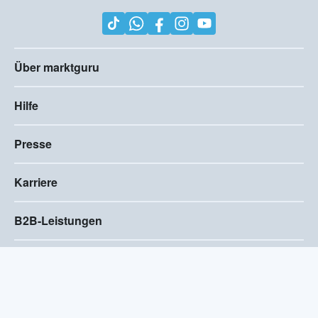
Über marktguru
Hilfe
Presse
Karriere
B2B-Leistungen
Impressum
AGB
Compliance
Barrierefreiheitserklärung
Datenschutz
Privatsphären-Einstellungen
2026
©
Visivo Consulting GmbH