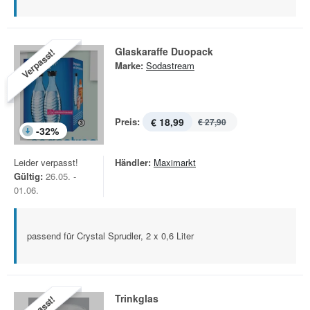
Glaskaraffe Duopack
Verpasst!
Marke:
Sodastream
Preis:
€ 18,99
€ 27,90
-
32
%
Leider verpasst!
Händler:
Maximarkt
Gültig:
26.05. -
01.06.
passend für Crystal Sprudler, 2 x 0,6 Liter
Trinkglas