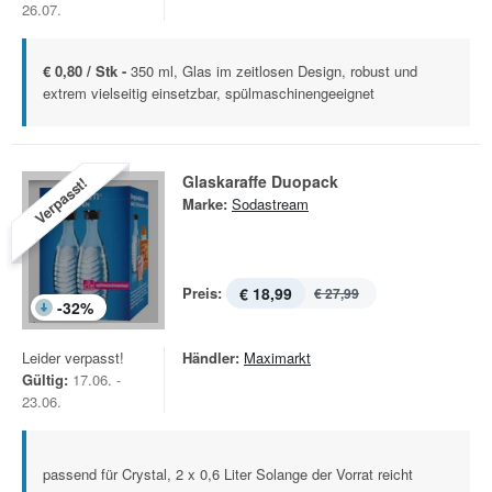
26.07.
€ 0,80 / Stk -
350 ml, Glas im zeitlosen Design, robust und
extrem vielseitig einsetzbar, spülmaschinengeeignet
Glaskaraffe Duopack
Verpasst!
Marke:
Sodastream
Preis:
€ 18,99
€ 27,99
-
32
%
Leider verpasst!
Händler:
Maximarkt
Gültig:
17.06. -
23.06.
passend für Crystal, 2 x 0,6 Liter Solange der Vorrat reicht