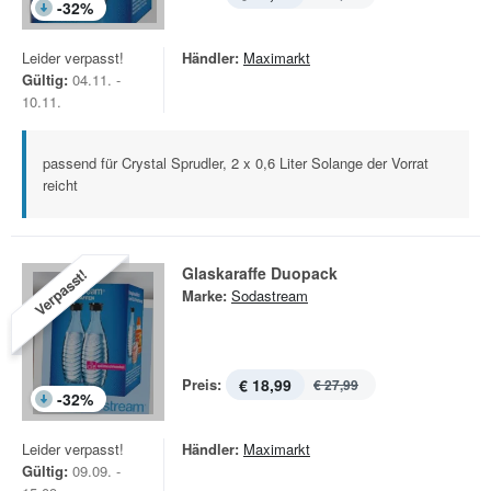
-
32
%
Leider verpasst!
Händler:
Maximarkt
Gültig:
04.11. -
10.11.
passend für Crystal Sprudler, 2 x 0,6 Liter Solange der Vorrat
reicht
Glaskaraffe Duopack
Verpasst!
Marke:
Sodastream
Preis:
€ 18,99
€ 27,99
-
32
%
Leider verpasst!
Händler:
Maximarkt
Gültig:
09.09. -