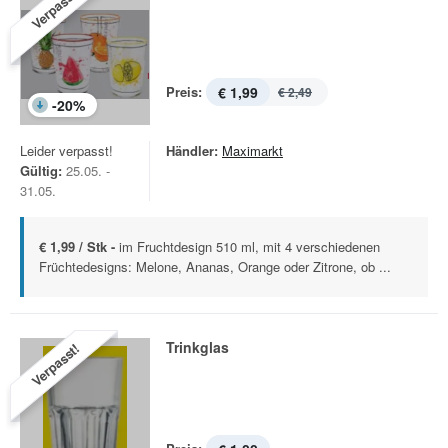
Verpasst!
Preis:
€ 1,99
€ 2,49
-
20
%
Leider verpasst!
Händler:
Maximarkt
Gültig:
25.05. -
31.05.
€ 1,99 / Stk -
im Fruchtdesign 510 ml, mit 4 verschiedenen
Früchtedesigns: Melone, Ananas, Orange oder Zitrone, ob ...
Trinkglas
Verpasst!