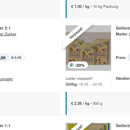
€ 1,00 / kg -
10 kg Packung
er 2:1
Gelierz
Verpasst!
er Zucker
Marke:
,89
Preis:
€ 1,19
-
20
%
Leider verpasst!
Händler
ximarkt
Gültig:
18.05. - 24.05.
€ 2,38 / kg -
500 g
er 1:1
Gelierz