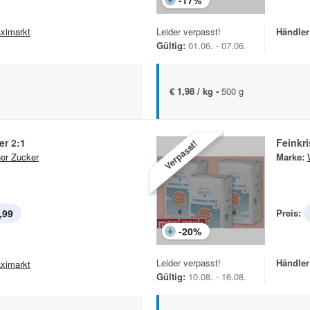
-
17
%
ximarkt
Leider verpasst!
Händler
Gültig:
01.06. - 07.06.
€ 1,98 / kg -
500 g
er 2:1
Feinkri
Verpasst!
er Zucker
Marke:
,99
Preis:
-
20
%
Leider verpasst!
Händler
ximarkt
Gültig:
10.08. - 16.08.