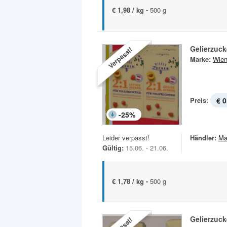
€ 1,98 / kg -
500 g
Gelierzuck
Verpasst!
Marke:
Wien
Preis:
€ 0
-
25
%
Leider verpasst!
Händler:
Ma
Gültig:
15.06. - 21.06.
€ 1,78 / kg -
500 g
Gelierzuck