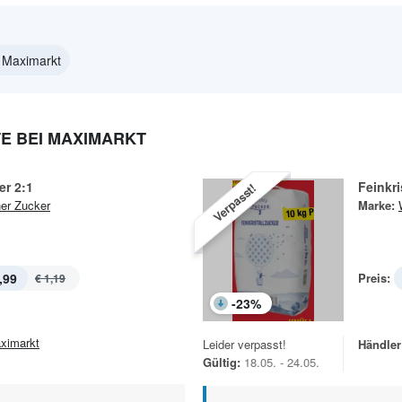
 Maximarkt
E BEI MAXIMARKT
er 2:1
Feinkri
Verpasst!
er Zucker
Marke:
,99
Preis:
€ 1,19
-
23
%
ximarkt
Leider verpasst!
Händler
Gültig:
18.05. - 24.05.