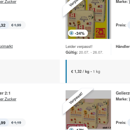
Verpasst!
er Zucker
Marke:
,32
Preis:
€ 1,99
-
34
%
ximarkt
Leider verpasst!
Händler
Gültig:
20.07. - 26.07.
€ 1,32 / kg -
1 kg
er 2:1
Gelierz
Verpasst!
er Zucker
Marke:
,99
Preis:
€ 1,19