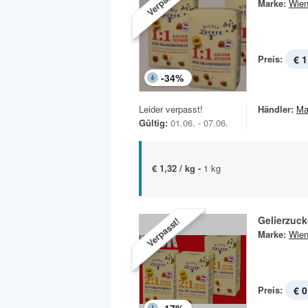
Verpasst!
Marke:
Wien
Preis:
€ 1
-
34
%
Leider verpasst!
Händler:
Ma
Gültig:
01.06. - 07.06.
€ 1,32 / kg -
1 kg
Gelierzuck
Verpasst!
Marke:
Wien
Preis:
€ 0