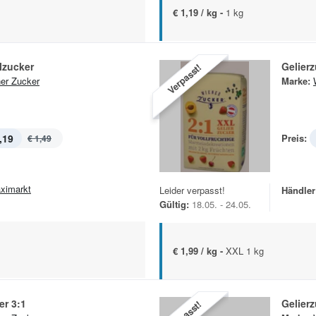
€ 1,19 / kg -
1 kg
llzucker
Gelierz
Verpasst!
er Zucker
Marke:
,19
Preis:
€ 1,49
ximarkt
Leider verpasst!
Händler
Gültig:
18.05. - 24.05.
€ 1,99 / kg -
XXL 1 kg
er 3:1
Gelierz
Verpasst!