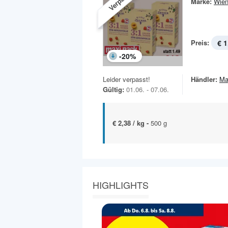
Marke:
Wien
Preis:
€ 1
-
20
%
Leider verpasst!
Händler:
Ma
Gültig:
01.06. - 07.06.
€ 2,38 / kg -
500 g
HIGHLIGHTS