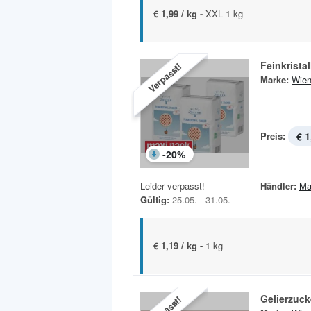
€ 1,99 / kg -
XXL 1 kg
Feinkrista
Verpasst!
Marke:
Wien
Preis:
€ 1
-
20
%
Leider verpasst!
Händler:
Ma
Gültig:
25.05. - 31.05.
€ 1,19 / kg -
1 kg
Gelierzuck
Verpasst!