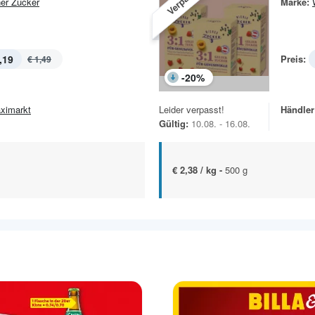
er Zucker
Marke:
,19
Preis:
€ 1,49
-
20
%
ximarkt
Leider verpasst!
Händler
Gültig:
10.08. - 16.08.
€ 2,38 / kg -
500 g