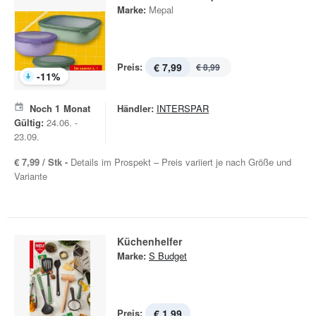
Marke:
Mepal
Preis:
€ 7,99
€ 8,99
-
11
%
Noch
1
Monat
Händler:
INTERSPAR
Gültig:
24.06. -
23.09.
€ 7,99 / Stk -
Details im Prospekt – Preis variiert je nach Größe und
Variante
Küchenhelfer
Marke:
S Budget
Preis:
€ 1,99