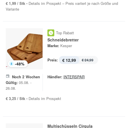
€ 1,99 / Stk -
Details im Prospekt – Preis variiert je nach Größe und
Variante
Top Rabatt
Schneidebretter
Marke:
Kesper
Preis:
€ 12,99
€ 24,99
-
48
%
Noch
2
Wochen
Händler:
INTERSPAR
Gültig:
05.08. -
26.08.
€ 3,25 / Stk -
Details im Prospekt
Multischüsseln Cirqula