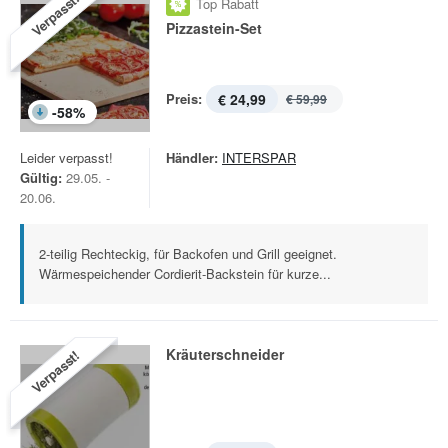
Verpasst!
Top Rabatt
Pizzastein-Set
Preis:
€ 24,99
€ 59,99
-
58
%
Leider verpasst!
Händler:
INTERSPAR
Gültig:
29.05. -
20.06.
2-teilig Rechteckig, für Backofen und Grill geeignet.
Wärmespeichender Cordierit-Backstein für kurze...
Kräuterschneider
Verpasst!