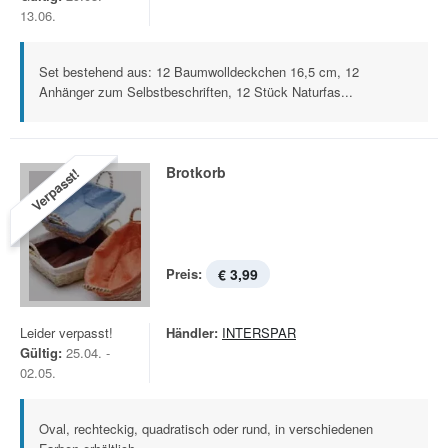
13.06.
Set bestehend aus: 12 Baumwolldeckchen 16,5 cm, 12
Anhänger zum Selbstbeschriften, 12 Stück Naturfas...
Brotkorb
Verpasst!
Preis:
€ 3,99
Leider verpasst!
Händler:
INTERSPAR
Gültig:
25.04. -
02.05.
Oval, rechteckig, quadratisch oder rund, in verschiedenen