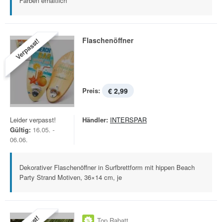
Farben erhältlich
Flaschenöffner
Verpasst!
Preis:
€ 2,99
Leider verpasst!
Händler:
INTERSPAR
Gültig:
16.05. -
06.06.
Dekorativer Flaschenöffner in Surfbrettform mit hippen Beach
Party Strand Motiven, 36×14 cm, je
Top Rabatt