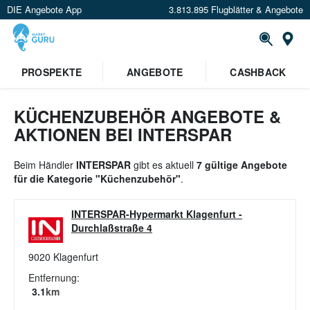
DIE Angebote App
3.813.895 Flugblätter & Angebote
St
×
PROSPEKTE
ANGEBOTE
CASHBACK
Verrate uns deinen Standort um
Angebote in deiner Nähe
zu
sehen.
KÜCHENZUBEHÖR ANGEBOTE &
AKTIONEN BEI INTERSPAR
Standort festlegen
Beim Händler
INTERSPAR
gibt es aktuell
7 gültige Angebote
für die Kategorie "Küchenzubehör"
.
INTERSPAR-Hypermarkt Klagenfurt
-
Durchlaßstraße 4
9020
Klagenfurt
Entfernung:
3.1
km