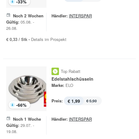
-
33
%
Noch
2
Wochen
Händler:
INTERSPAR
Gültig:
05.08. -
26.08.
€ 0,33 / Stk -
Details im Prospekt
Top Rabatt
Edelstahlschüsseln
Marke:
ELO
Preis:
€ 1,99
€ 5,90
-
66
%
Noch
1
Woche
Händler:
INTERSPAR
Gültig:
29.07. -
19.08.