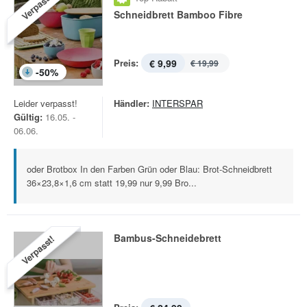
Verpasst!
Schneidbrett Bamboo Fibre
Preis:
€ 9,99
€ 19,99
-
50
%
Leider verpasst!
Händler:
INTERSPAR
Gültig:
16.05. -
06.06.
oder Brotbox In den Farben Grün oder Blau: Brot-Schneidbrett
36×23,8×1,6 cm statt 19,99 nur 9,99 Bro...
Bambus-Schneidebrett
Verpasst!