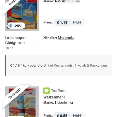
Verpasst!
Marke:
Natürlich für uns
Preis:
€ 1,19
€ 1,59
-
25
%
Leider verpasst!
Händler:
Maximarkt
Gültig:
10.11. -
16.11.
€ 1,19 / kg -
oder Bio-Dinkel Kuchenmehl, 1 kg ab 2 Packungen
Verpasst!
Top Rabatt
Weizenmehl
Marke:
Haberfellner
Preis:
€ 0,55
€ 0,99