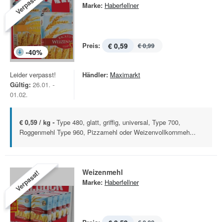
Verpasst!
Marke:
Haberfellner
Preis:
€ 0,59
€ 0,99
-
40
%
Leider verpasst!
Händler:
Maximarkt
Gültig:
26.01. -
01.02.
€ 0,59 / kg -
Type 480, glatt, griffig, universal, Type 700,
Roggenmehl Type 960, Pizzamehl oder Weizenvollkornmeh...
Weizenmehl
Verpasst!
Marke:
Haberfellner