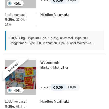
Preis:
€ 0,59
€ 0,99
-
40
%
Leider verpasst!
Händler:
Maximarkt
Gültig:
22.04. -
27.04.
€ 0,59 / kg -
Type 480, glatt, griffig, universal, Type 700,
Roggenmehl Type 960, Pizzamehl Tipo 00 oder Weizenvol...
Weizenmehl
Verpasst!
Marke:
Haberfellner
Preis:
€ 0,59
€ 0,99
-
40
%
Leider verpasst!
Händler:
Maximarkt
Gültig:
03.11. -