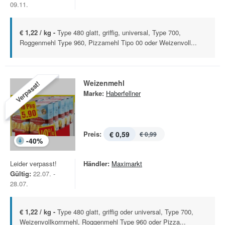
09.11.
€ 1,22 / kg -
Type 480 glatt, griffig, universal, Type 700,
Roggenmehl Type 960, Pizzamehl Tipo 00 oder Weizenvoll...
Weizenmehl
Verpasst!
Marke:
Haberfellner
Preis:
€ 0,59
€ 0,99
-
40
%
Leider verpasst!
Händler:
Maximarkt
Gültig:
22.07. -
28.07.
€ 1,22 / kg -
Type 480 glatt, griffig oder universal, Type 700,
Weizenvollkornmehl, Roggenmehl Type 960 oder Pizza...