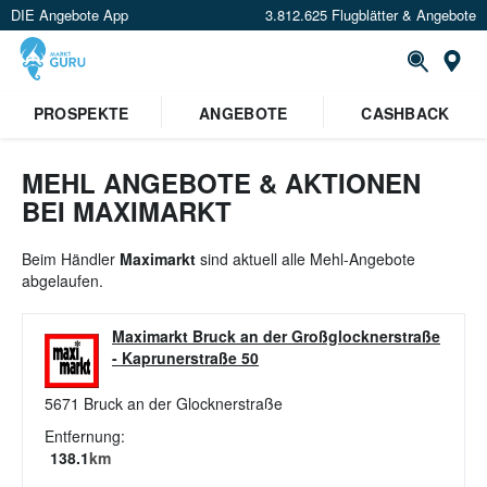
DIE Angebote App
3.812.625 Flugblätter & Angebote
St
×
PROSPEKTE
ANGEBOTE
CASHBACK
Verrate uns deinen Standort um
Angebote in deiner Nähe
zu
sehen.
MEHL ANGEBOTE & AKTIONEN
BEI MAXIMARKT
Standort festlegen
Beim Händler
Maximarkt
sind aktuell alle Mehl-Angebote
abgelaufen.
Maximarkt Bruck an der Großglocknerstraße
-
Kaprunerstraße 50
5671
Bruck an der Glocknerstraße
Entfernung:
138.1
km