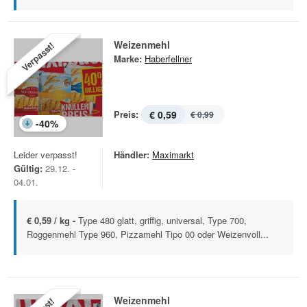
Weizenmehl
Verpasst!
Marke:
Haberfellner
Preis:
€ 0,59
€ 0,99
-
40
%
Leider verpasst!
Händler:
Maximarkt
Gültig:
29.12. -
04.01.
€ 0,59 / kg -
Type 480 glatt, griffig, universal, Type 700,
Roggenmehl Type 960, Pizzamehl Tipo 00 oder Weizenvoll...
Weizenmehl