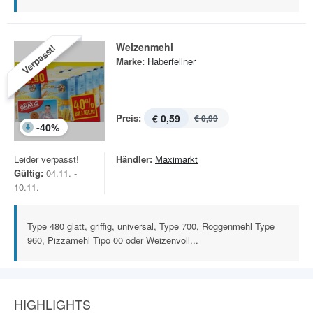
Weizenmehl
Verpasst!
Marke:
Haberfellner
Preis:
€ 0,59
€ 0,99
-
40
%
Leider verpasst!
Händler:
Maximarkt
Gültig:
04.11. -
10.11.
Type 480 glatt, griffig, universal, Type 700, Roggenmehl Type
960, Pizzamehl Tipo 00 oder Weizenvoll...
HIGHLIGHTS