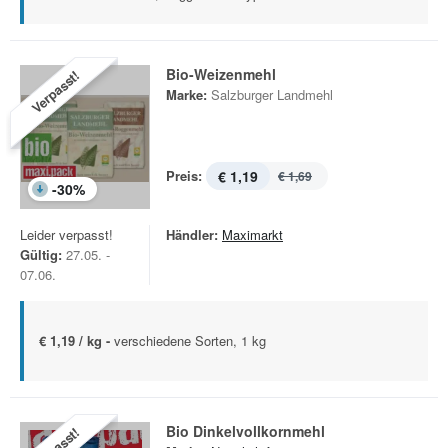
Bio-Weizenmehl
Verpasst!
Marke:
Salzburger Landmehl
Preis:
€ 1,19
€ 1,69
-
30
%
Leider verpasst!
Händler:
Maximarkt
Gültig:
27.05. -
07.06.
€ 1,19 / kg -
verschiedene Sorten, 1 kg
Bio Dinkelvollkornmehl