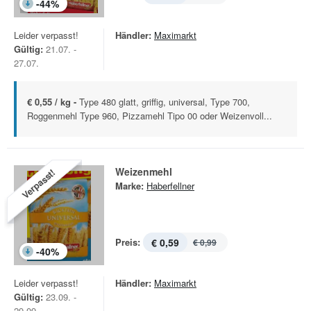
-
44
%
Leider verpasst!
Händler:
Maximarkt
Gültig:
21.07. -
27.07.
€ 0,55 / kg -
Type 480 glatt, griffig, universal, Type 700,
Roggenmehl Type 960, Pizzamehl Tipo 00 oder Weizenvoll...
Weizenmehl
Verpasst!
Marke:
Haberfellner
Preis:
€ 0,59
€ 0,99
-
40
%
Leider verpasst!
Händler:
Maximarkt
Gültig:
23.09. -
29.09.