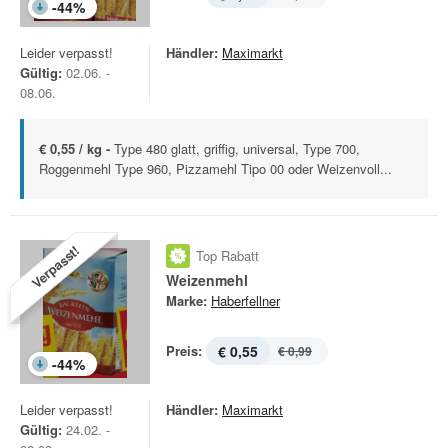
-
44
%
Leider verpasst!
Händler:
Maximarkt
Gültig:
02.06. -
08.06.
€ 0,55 / kg -
Type 480 glatt, griffig, universal, Type 700,
Roggenmehl Type 960, Pizzamehl Tipo 00 oder Weizenvoll...
Verpasst!
Top Rabatt
Weizenmehl
Marke:
Haberfellner
Preis:
€ 0,55
€ 0,99
-
44
%
Leider verpasst!
Händler:
Maximarkt
Gültig:
24.02. -