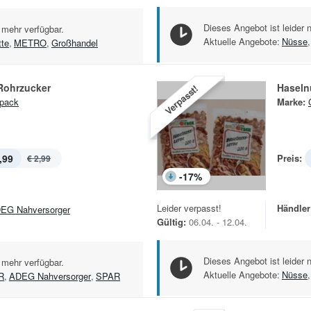
Dieses Angebot ist leider 
 mehr verfügbar.
Aktuelle Angebote:
Nüsse
,
tte
,
METRO
,
Großhandel
Rohrzucker
Haseln
Verpasst!
pack
Marke:
,99
Preis:
€ 2,99
-
17
%
Leider verpasst!
Händler
EG Nahversorger
Gültig:
06.04. - 12.04.
Dieses Angebot ist leider 
 mehr verfügbar.
Aktuelle Angebote:
Nüsse
,
R
,
ADEG Nahversorger
,
SPAR