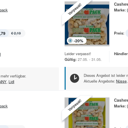
Cashe
Verpasst!
pack
Marke:
,79
Preis:
€ 2,19
-
20
%
Leider verpasst!
Händler
l
Gültig:
27.05. - 31.05.
Dieses Angebot ist leider 
 mehr verfügbar.
Aktuelle Angebote:
Nüsse
,
NNY
,
Lidl
Cashe
Verpasst!
pack
Marke: