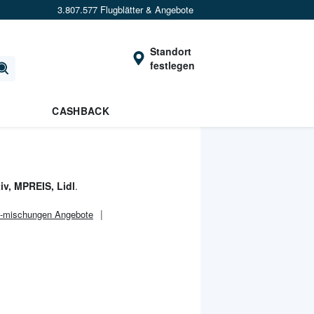
3.807.577 Flugblätter & Angebote
Standort
festlegen
×
Verrate uns deinen Standort um
Angebote in
deiner Nähe
zu sehen.
CASHBACK
Standort festlegen
v, MPREIS, Lidl
.
 -mischungen Angebote