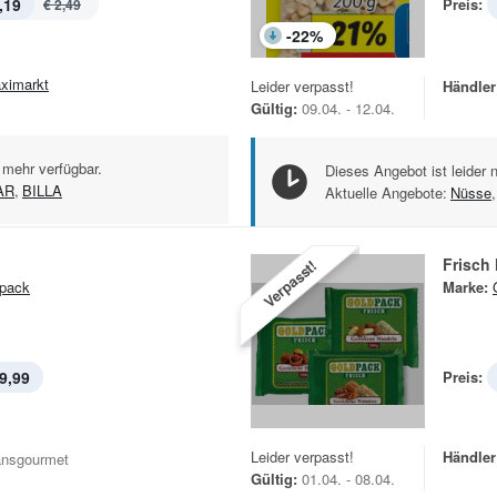
,19
Preis:
€ 2,49
-
22
%
ximarkt
Leider verpasst!
Händler
Gültig:
09.04. - 12.04.
 mehr verfügbar.
Dieses Angebot ist leider 
AR
,
BILLA
Aktuelle Angebote:
Nüsse
,
Frisch
Verpasst!
pack
Marke:
9,99
Preis:
Leider verpasst!
Händler
ansgourmet
Gültig:
01.04. - 08.04.