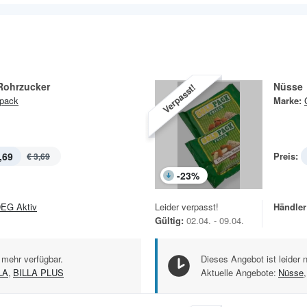
Rohrzucker
Nüsse
Verpasst!
pack
Marke:
,69
Preis:
€ 3,69
-
23
%
EG Aktiv
Leider verpasst!
Händler
Gültig:
02.04. - 09.04.
 mehr verfügbar.
Dieses Angebot ist leider 
LA
,
BILLA PLUS
Aktuelle Angebote:
Nüsse
,