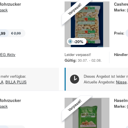
Rohrzucker
Cashe
Verpasst!
pack
Marke:
,99
Preis:
€ 2,99
-
20
%
EG Aktiv
Leider verpasst!
Händler
Gültig:
30.07. - 02.08.
 mehr verfügbar.
Dieses Angebot ist leider 
LA
,
BILLA PLUS
Aktuelle Angebote:
Nüsse
,
Rohrzucker
Haseln
Verpasst!
pack
Marke: