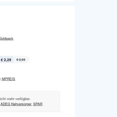
Goldpack
€ 2,29
€ 2,99
:
MPREIS
nicht mehr verfügbar.
ADEG Nahversorger
,
SPAR