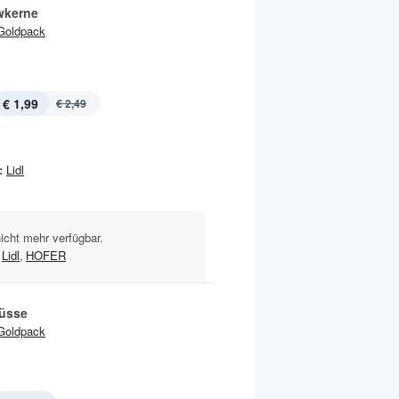
wkerne
Goldpack
€ 1,99
€ 2,49
:
Lidl
nicht mehr verfügbar.
Lidl
,
HOFER
üsse
Goldpack