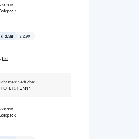
wkerne
Goldpack
€ 2,39
€ 2,99
:
Lidl
nicht mehr verfügbar.
HOFER
,
PENNY
wkerne
Goldpack