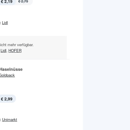
€ 2,19
€ 2,79
:
Lidl
nicht mehr verfügbar.
Lidl
,
HOFER
 Haselnüsse
Goldpack
€ 2,99
:
Unimarkt