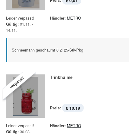
Preis:
€ 0,07
Leider verpasst!
Händler:
METRO
Gültig:
01.11. -
14.11.
Schneemann geschäumt 0,2l 25-Stk-Pkg
Trinkhalme
Verpasst!
Preis:
€ 10,19
Leider verpasst!
Händler:
METRO
Gültig:
30.03. -