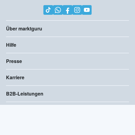
Über marktguru
Hilfe
Presse
Karriere
B2B-Leistungen
Impressum
AGB
Compliance
Barrierefreiheitserklärung
Datenschutz
Privatsphären-Einstellungen
2026
©
Visivo Consulting GmbH