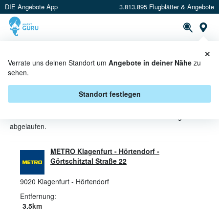
DIE Angebote App
3.813.895 Flugblätter & Angebote
St
×
PROSPEKTE
ANGEBOTE
CASHBACK
Verrate uns deinen Standort um
Angebote in deiner Nähe
zu
sehen.
GRILLZUBEHÖR ANGEBOTE &
AKTIONEN BEI METRO
Standort festlegen
Beim Händler
METRO
sind aktuell alle Grillzubehör-Angebote
abgelaufen.
METRO Klagenfurt - Hörtendorf
-
Görtschitztal Straße 22
9020
Klagenfurt - Hörtendorf
Entfernung:
3.5
km