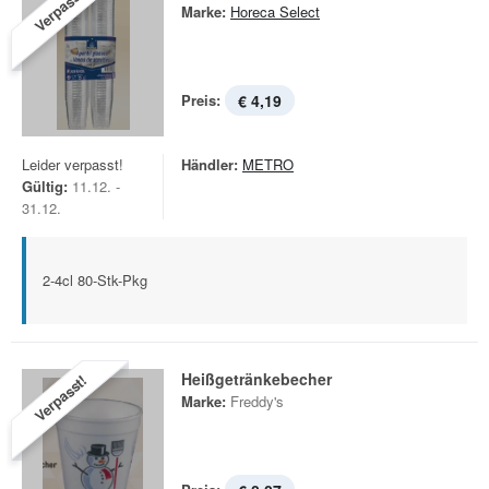
Verpasst!
Marke:
Horeca Select
Preis:
€ 4,19
Leider verpasst!
Händler:
METRO
Gültig:
11.12. -
31.12.
2-4cl 80-Stk-Pkg
Heißgetränkebecher
Verpasst!
Marke:
Freddy's