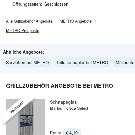
Öffnungszeiten:
Geschlossen
Alle
Grillzubehör
Angebote
METRO
Angebote
METRO
Prospekte
Ähnliche Angebote:
Servietten bei METRO
Toilettenpapier bei METRO
Müllbeut
GRILLZUBEHÖR ANGEBOTE BEI METRO
Schnapsglas
Verpasst!
Marke:
Horeca Select
Preis:
€ 4,19