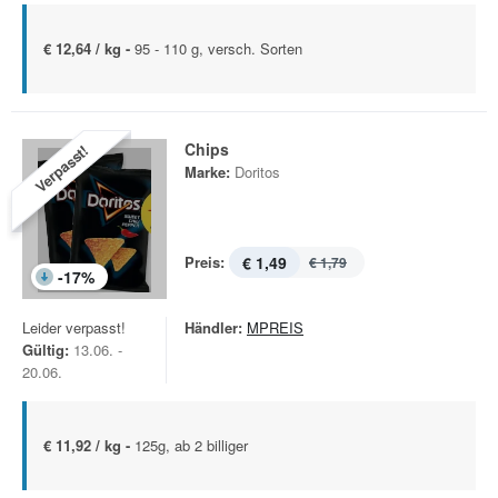
€ 12,64 / kg -
95 - 110 g, versch. Sorten
Chips
Verpasst!
Marke:
Doritos
Preis:
€ 1,49
€ 1,79
-
17
%
Leider verpasst!
Händler:
MPREIS
Gültig:
13.06. -
20.06.
€ 11,92 / kg -
125g, ab 2 billiger