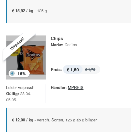
€ 15,92 / kg -
125 g
Chips
Verpasst!
Marke:
Doritos
Preis:
€ 1,50
€ 1,79
-
16
%
Leider verpasst!
Händler:
MPREIS
Gültig:
28.04. -
05.05.
€ 12,00 / kg -
versch. Sorten, 125 g ab 2 billiger