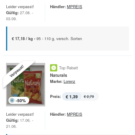
Leider verpasst!
Händler:
MPREIS
Gültig:
27.08. -
03.09.
€ 17,18 / kg -
95 - 110 g, versch. Sorten
Verpasst!
Top Rabatt
Naturals
Marke:
Lorenz
Preis:
€ 1,39
€ 2,79
-
50
%
Leider verpasst!
Händler:
MPREIS
Gültig:
17.06. -
21.06.