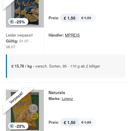
Preis:
€ 1,50
€ 1,99
-
25
%
Leider verpasst!
Händler:
MPREIS
Gültig:
01.07. -
08.07.
€ 15,78 / kg -
versch. Sorten, 95 - 110 g ab 2 billiger
Naturals
Verpasst!
Marke:
Lorenz
Preis:
€ 1,50
€ 1,99
-
25
%