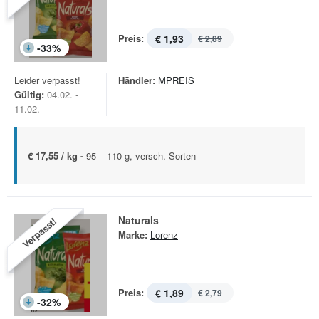
Preis:
€ 1,93
€ 2,89
-
33
%
Leider verpasst!
Händler:
MPREIS
Gültig:
04.02. -
11.02.
€ 17,55 / kg -
95 – 110 g, versch. Sorten
Naturals
Verpasst!
Marke:
Lorenz
Preis:
€ 1,89
€ 2,79
-
32
%