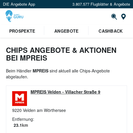
DIE Angebote App
3.807.577 Flugblätter & Angebote
St
×
PROSPEKTE
ANGEBOTE
CASHBACK
Verrate uns deinen Standort um
Angebote in deiner Nähe
zu
sehen.
CHIPS ANGEBOTE & AKTIONEN
BEI MPREIS
Standort festlegen
Beim Händler
MPREIS
sind aktuell alle Chips-Angebote
abgelaufen.
MPREIS Velden
-
Villacher Straße 9
9220
Velden am Wörthersee
Entfernung:
23.1
km