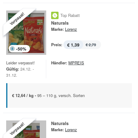
Verpasst!
Top Rabatt
Naturals
Marke:
Lorenz
Preis:
€ 1,39
€ 2,79
-
50
%
Leider verpasst!
Händler:
MPREIS
Gültig:
24.12. -
31.12.
€ 12,64 / kg -
95 – 110 g, versch. Sorten
Naturals
Verpasst!
Marke:
Lorenz