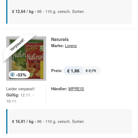
€ 12,64 / kg -
95 - 110 g, versch. Sorten
Naturals
Verpasst!
Marke:
Lorenz
Preis:
€ 1,86
€ 2,79
-
33
%
Leider verpasst!
Händler:
MPREIS
Gültig:
12.11. -
19.11.
€ 16,91 / kg -
95 - 110 g, versch. Sorten