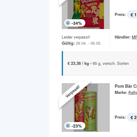
Preis:
€ 1
-
34
%
Leider verpasst!
Händler:
MP
Gültig:
29.04. - 06.05.
€ 23,38 / kg -
65 g, versch. Sorten
Pom Bär Cr
Verpasst!
Marke:
Kelly
Preis:
€ 2
-
23
%