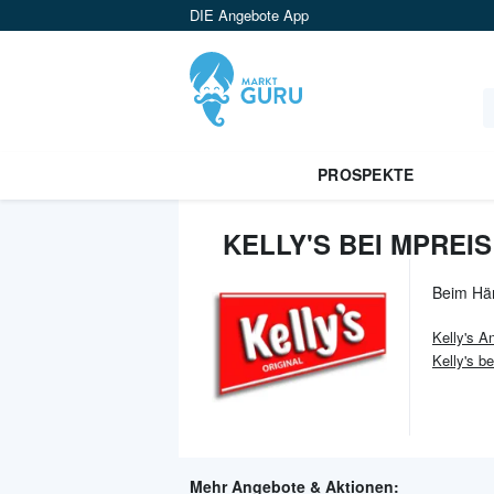
DIE Angebote App
PROSPEKTE
KELLY'S BEI MPREI
Beim Hä
Kelly's
An
Kelly's 
Mehr Angebote & Aktionen: