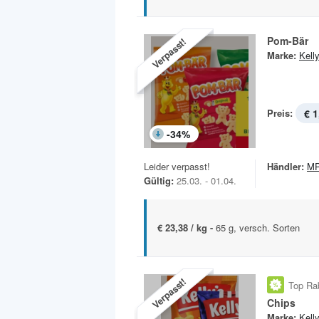
Pom-Bär
Verpasst!
Marke:
Kelly
Preis:
€ 1
-
34
%
Leider verpasst!
Händler:
MP
Gültig:
25.03. - 01.04.
€ 23,38 / kg -
65 g, versch. Sorten
Verpasst!
Top Ra
Chips
Marke:
Kelly