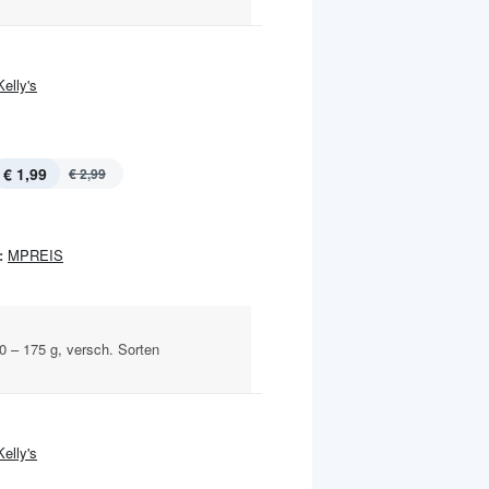
Kelly's
€ 1,99
€ 2,99
:
MPREIS
00 – 175 g, versch. Sorten
Kelly's