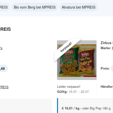
PREIS
Bio vom Berg bei MPREIS
Alnatura bei MPREIS
PREIS
Zirkus
Verpasst!
's
Marke:
,49
Preis:
Leider verpasst!
Händler
REIS
Gültig:
15.07. - 22.07.
€ 16,61 / kg -
oder Big Pep 180 g