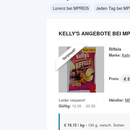
Lorenz bei MPREIS
Jeden Tag bei M
KELLY'S ANGEBOTE BEI M
Riffels
Verpasst!
Marke:
Kelly
Preis:
€ 2
Leider verpasst!
Händler:
MP
Gültig:
12.05. - 20.05.
€ 19,15 / kg -
130 g, versch. Sorten