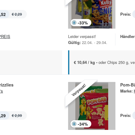
,52
Preis:
€ 2,29
-
33
%
REIS
Leider verpasst!
Händler
Gültig:
22.04. - 29.04.
€ 10,64 / kg -
oder Chips 250 g, ve
izzlies
Pom-Bä
Verpasst!
's
Marke:
,29
Preis:
€ 2,99
-
34
%