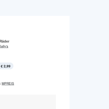
 Räder
Kelly's
€ 2,99
:
MPREIS