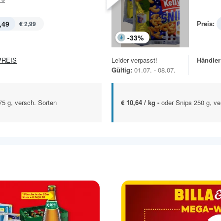
,49
Preis:
€ 2,99
-
33
%
REIS
Leider verpasst!
Händler
Gültig:
01.07. - 08.07.
75 g, versch. Sorten
€ 10,64 / kg -
oder Snips 250 g, ve