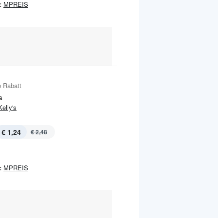
:
MPREIS
 Rabatt
s
Kelly's
€ 1,24
€ 2,48
:
MPREIS