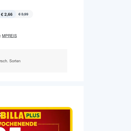
€ 2,66
€ 3,99
:
MPREIS
rsch. Sorten