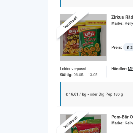
Zirkus Räd
Verpasst!
Marke:
Kelly
Preis:
€ 2
Leider verpasst!
Händler:
MP
Gültig:
06.05. - 13.05.
€ 16,61 / kg -
oder Big Pep 180 g
Pom-Bär Or
Verpasst!
Marke:
Kelly