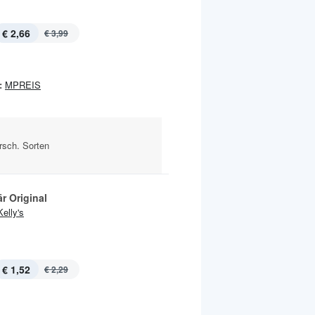
€ 2,66
€ 3,99
:
MPREIS
rsch. Sorten
r Original
Kelly's
€ 1,52
€ 2,29