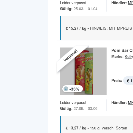
Leider verpasst!
Händler:
MP
Gültig:
25.03. - 01.04.
€ 15,27 / kg -
HINWEIS: MIT MPREIS A
Pom Bär Cr
Verpasst!
Marke:
Kelly
Preis:
€ 1
-
33
%
Leider verpasst!
Händler:
MP
Gültig:
27.05. - 03.06.
€ 13,27 / kg -
150 g, versch. Sorten