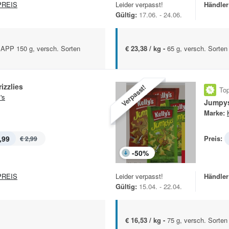
REIS
Leider verpasst!
Händler
Gültig:
17.06. - 24.06.
PP 150 g, versch. Sorten
€ 23,38 / kg -
65 g, versch. Sorten
izzlies
Verpasst!
Top
's
Jumpy
Marke:
,99
Preis:
€ 2,99
-
50
%
REIS
Leider verpasst!
Händler
Gültig:
15.04. - 22.04.
€ 16,53 / kg -
75 g, versch. Sorten