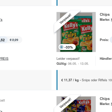
Chips
Verpasst!
's
Marke:
,52
Preis:
€ 2,29
-
33
%
REIS
Leider verpasst!
Händler
Gültig:
06.05. - 13.05.
€ 11,37 / kg -
Snips oder Riffels 1
Chips
Verpasst!
batt
Marke:
's