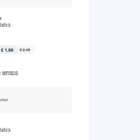
s
Kelly's
€ 1,66
€ 2,49
:
MPREIS
orten
Kelly's