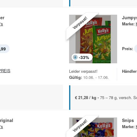
er
Jumpy
Verpasst!
's
Marke:
,99
Preis:
-
33
%
REIS
Leider verpasst!
Händler
Gültig:
10.06. - 17.06.
€ 21,28 / kg -
75 – 78 g, versch. S
iginal
Snips
Verpasst!
's
Marke: