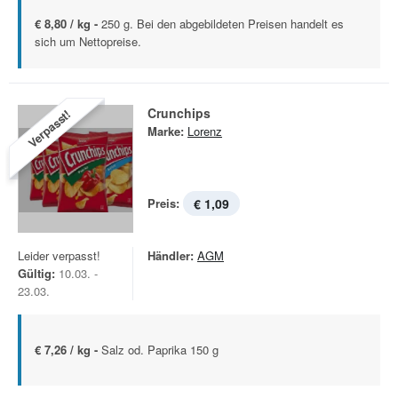
€ 8,80 / kg -
250 g. Bei den abgebildeten Preisen handelt es
sich um Nettopreise.
Crunchips
Verpasst!
Marke:
Lorenz
Preis:
€ 1,09
Leider verpasst!
Händler:
AGM
Gültig:
10.03. -
23.03.
€ 7,26 / kg -
Salz od. Paprika 150 g