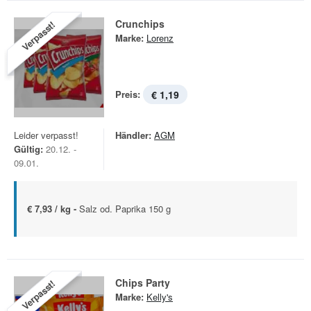
Crunchips
Verpasst!
Marke:
Lorenz
Preis:
€ 1,19
Leider verpasst!
Händler:
AGM
Gültig:
20.12. -
09.01.
€ 7,93 / kg -
Salz od. Paprika 150 g
Chips Party
Verpasst!
Marke:
Kelly's