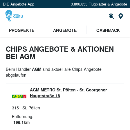
DIE Angebote App
3.806.835 Flugblätter & Angebote
St
×
PROSPEKTE
ANGEBOTE
CASHBACK
Verrate uns deinen Standort um
Angebote in deiner Nähe
zu
sehen.
CHIPS ANGEBOTE & AKTIONEN
BEI AGM
Standort festlegen
Beim Händler
AGM
sind aktuell alle Chips-Angebote
abgelaufen.
AGM METRO St. Pölten
-
St. Georgener
Hauptstraße 18
3151
St. Pölten
Entfernung:
196.1
km