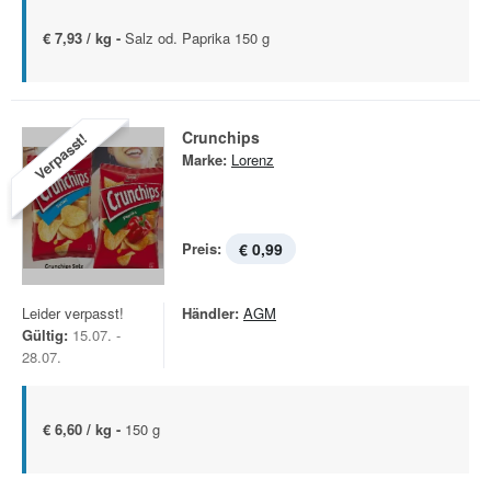
€ 7,93 / kg -
Salz od. Paprika 150 g
Crunchips
Verpasst!
Marke:
Lorenz
Preis:
€ 0,99
Leider verpasst!
Händler:
AGM
Gültig:
15.07. -
28.07.
€ 6,60 / kg -
150 g