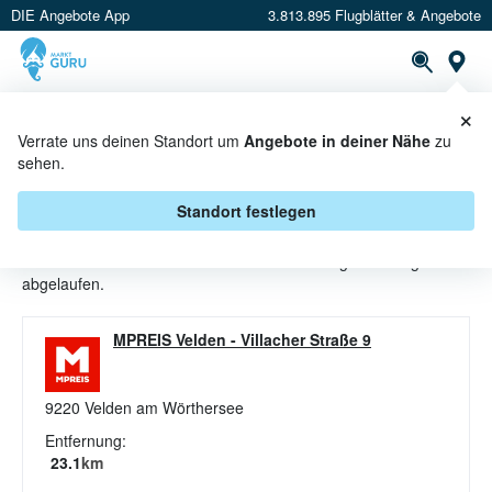
DIE Angebote App
3.813.895 Flugblätter & Angebote
St
×
PROSPEKTE
ANGEBOTE
CASHBACK
Verrate uns deinen Standort um
Angebote in deiner Nähe
zu
sehen.
FRUCHTGUMMI ANGEBOTE &
AKTIONEN BEI MPREIS
Standort festlegen
Beim Händler
MPREIS
sind aktuell alle Fruchtgummi-Angebote
abgelaufen.
MPREIS Velden
-
Villacher Straße 9
9220
Velden am Wörthersee
Entfernung:
23.1
km