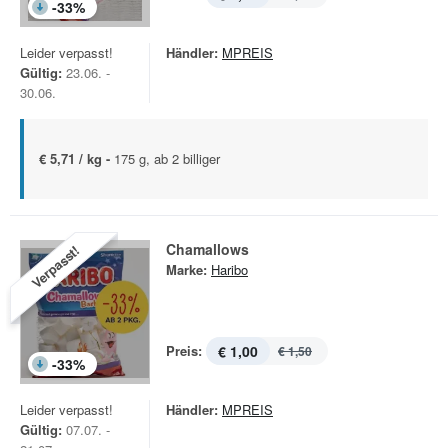
-
33
%
Leider verpasst!
Händler:
MPREIS
Gültig:
23.06. -
30.06.
€ 5,71 / kg -
175 g, ab 2 billiger
Chamallows
Verpasst!
Marke:
Haribo
Preis:
€ 1,00
€ 1,50
-
33
%
Leider verpasst!
Händler:
MPREIS
Gültig:
07.07. -