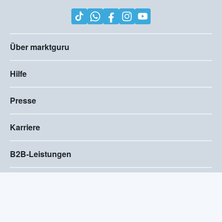
Über marktguru
Hilfe
Presse
Karriere
B2B-Leistungen
Impressum
AGB
Compliance
Barrierefreiheitserklärung
Datenschutz
Privatsphären-Einstellungen
2026
©
Visivo Consulting GmbH