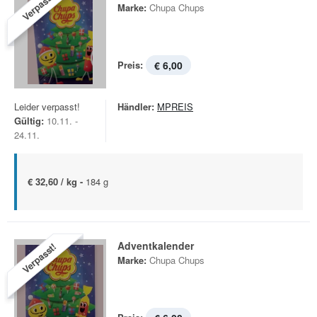
Verpasst!
Marke:
Chupa Chups
Preis:
€ 6,00
Leider verpasst!
Händler:
MPREIS
Gültig:
10.11. -
24.11.
€ 32,60 / kg -
184 g
Adventkalender
Verpasst!
Marke:
Chupa Chups