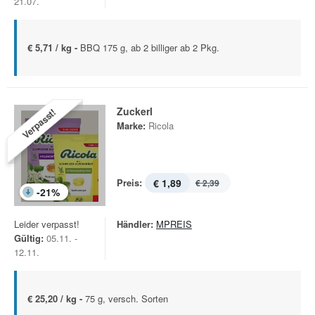
21.07.
€ 5,71 / kg -
BBQ 175 g, ab 2 billiger ab 2 Pkg.
Zuckerl
Verpasst!
Marke:
Ricola
Preis:
€ 1,89
€ 2,39
-
21
%
Leider verpasst!
Händler:
MPREIS
Gültig:
05.11. -
12.11.
€ 25,20 / kg -
75 g, versch. Sorten