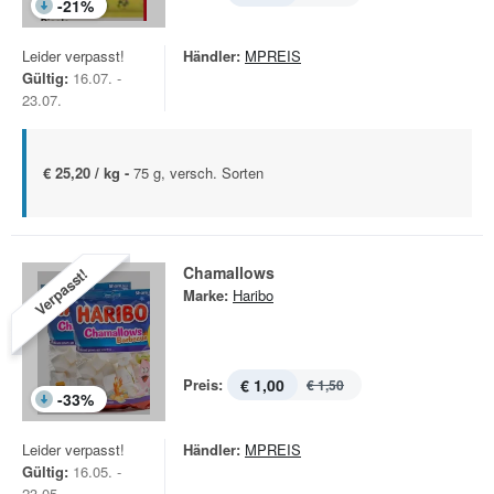
-
21
%
Leider verpasst!
Händler:
MPREIS
Gültig:
16.07. -
23.07.
€ 25,20 / kg -
75 g, versch. Sorten
Chamallows
Verpasst!
Marke:
Haribo
Preis:
€ 1,00
€ 1,50
-
33
%
Leider verpasst!
Händler:
MPREIS
Gültig:
16.05. -
23.05.