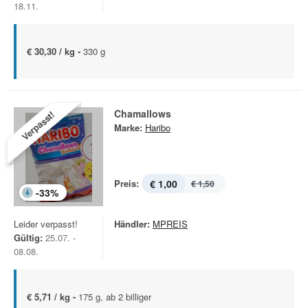
18.11.
€ 30,30 / kg -
330 g
Chamallows
Verpasst!
Marke:
Haribo
Preis:
€ 1,00
€ 1,50
-
33
%
Leider verpasst!
Händler:
MPREIS
Gültig:
25.07. -
08.08.
€ 5,71 / kg -
175 g, ab 2 billiger