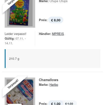
Verpasst!
Marke:
Chupa Chups
Preis:
€ 8,00
Leider verpasst!
Händler:
MPREIS
Gültig:
07.11. -
14.11.
210.7 g
Chamallows
Verpasst!
Marke:
Haribo
Preis:
€ 1,00
€ 1,50