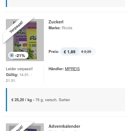
Zuckerl
Verpasst!
Marke:
Ricola
Preis:
€ 1,89
€ 2,39
-
21
%
Leider verpasst!
Händler:
MPREIS
Gültig:
14.01. -
21.01.
€ 25,20 / kg -
75 g, versch. Sorten
Adventkalender