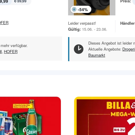
9,99
Preis:
€ 39,99
-
54
%
OFER
Leider verpasst!
Händler
Gültig:
15.06. - 23.06.
Dieses Angebot ist leider 
 mehr verfügbar.
Aktuelle Angebote:
Droger
dl
,
HOFER
Baumarkt