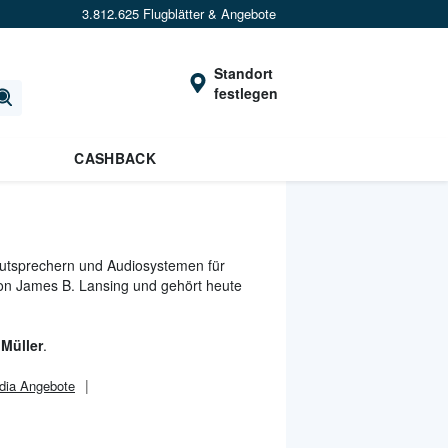
3.812.625 Flugblätter & Angebote
Standort
festlegen
CASHBACK
Lautsprechern und Audiosystemen für
on James B. Lansing und gehört heute
 Müller
.
dia Angebote