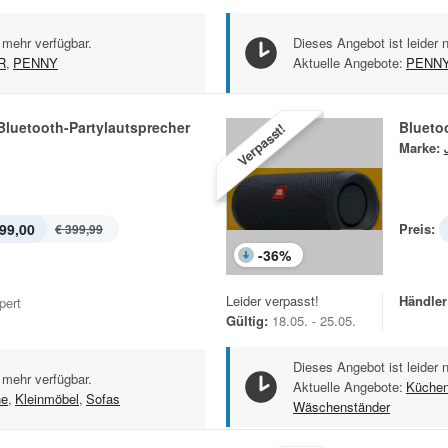
 mehr verfügbar.
Dieses Angebot ist leider 
R
,
PENNY
Aktuelle Angebote:
PENN
Bluetooth-Partylautsprecher
Bluetoo
Verpasst!
Marke:
99,00
Preis:
€ 399,99
-
36
%
Leider verpasst!
Händler
pert
Gültig:
18.05. - 25.05.
Dieses Angebot ist leider 
 mehr verfügbar.
Aktuelle Angebote:
Küchen
he
,
Kleinmöbel
,
Sofas
Wäschenständer