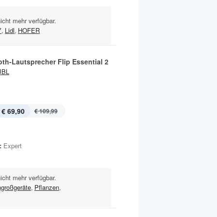
nicht mehr verfügbar.
Y
,
Lidl
,
HOFER
th-Lautsprecher Flip Essential 2
JBL
€ 69,90
€ 109,99
:
Expert
nicht mehr verfügbar.
großgeräte
,
Pflanzen
,