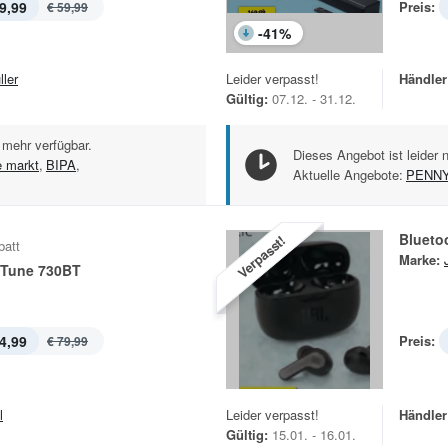
9,99
Preis:
€ 59,99
-
41
%
ller
Leider verpasst!
Händler
Gültig:
07.12. - 31.12.
 mehr verfügbar.
Dieses Angebot ist leider 
e markt
,
BIPA
,
Aktuelle Angebote:
PENN
Blueto
Verpasst!
batt
Marke:
 Tune 730BT
4,99
Preis:
€ 79,99
l
Leider verpasst!
Händler
Gültig:
15.01. - 16.01.