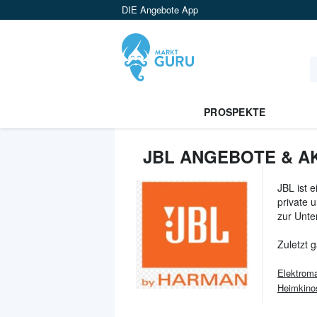
DIE Angebote App
PROSPEKTE
JBL ANGEBOTE & A
JBL ist 
private 
zur Unte
Zuletzt 
Elektroma
Heimkino