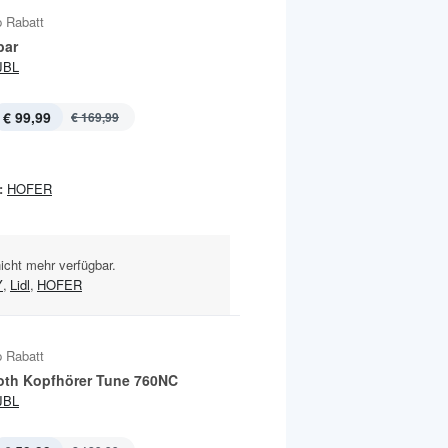
 Rabatt
bar
JBL
€ 99,99
€ 169,99
:
HOFER
nicht mehr verfügbar.
Y
,
Lidl
,
HOFER
 Rabatt
oth Kopfhörer Tune 760NC
JBL