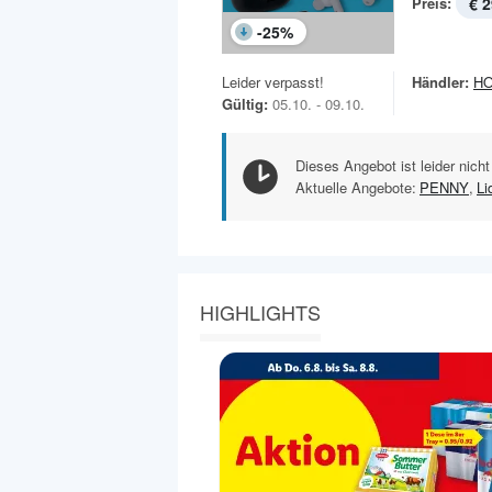
Preis:
€ 2
-
25
%
Leider verpasst!
Händler:
H
Gültig:
05.10. - 09.10.
Dieses Angebot ist leider nicht
Aktuelle Angebote:
PENNY
,
Li
HIGHLIGHTS