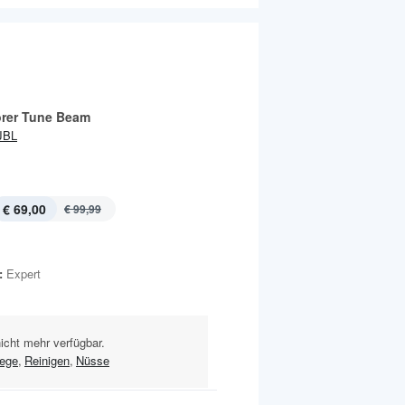
rer Tune Beam
JBL
€ 69,00
€ 99,99
:
Expert
nicht mehr verfügbar.
lege
,
Reinigen
,
Nüsse