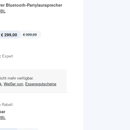
rer Bluetooth-Partylautsprecher
JBL
€ 299,00
€ 399,99
:
Expert
nicht mehr verfügbar.
k
,
Weißer rum
,
Essensgutscheine
 Rabatt
bar
JBL