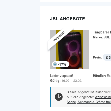
JBL ANGEBOTE
Tragbarer 
Verpasst!
Marke:
JBL
Preis:
€ 3
-
17
%
Leider verpasst!
Händler:
Ex
Gültig:
16.02. - 23.02.
Dieses Angebot ist leider nicht
Aktuelle Angebote:
Weisswein
Sahne, Schmand & Crème fra