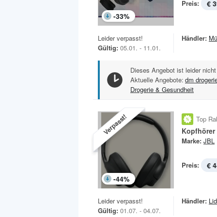
Preis:
€ 3
-
33
%
Leider verpasst!
Händler:
Mü
Gültig:
05.01. - 11.01.
Dieses Angebot ist leider nicht
Aktuelle Angebote:
dm drogeri
Drogerie & Gesundheit
Verpasst!
Top Ra
Kopfhörer
Marke:
JBL
Preis:
€ 4
-
44
%
Leider verpasst!
Händler:
Lid
Gültig:
01.07. - 04.07.