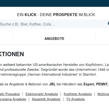
EIN
KLICK
- DEINE
PROSPEKTE
IM BLICK
ANGEBOTE
KTIONEN
ein weltweit bekannter US-amerikanischer Hersteller von Kopfhörern, 
und professionelle Zwecke. Gegründet wurde das Unternehmen 1946 v
rnehmensgruppe „Harman International Industries“ in Stamfort.
gab es Angebote & Aktionen von
JBL
bei Händlern wie
Expert, PENNY,
rkt
Prospekte
Elektromarkt
Angebote
Kopfhörer Angebote
Multime
systeme Angebote
Aquaristik Angebote
TV Angebote