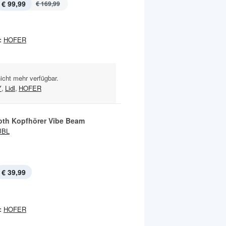
€ 99,99
€ 169,99
:
HOFER
nicht mehr verfügbar.
Y
,
Lidl
,
HOFER
oth Kopfhörer Vibe Beam
JBL
€ 39,99
:
HOFER