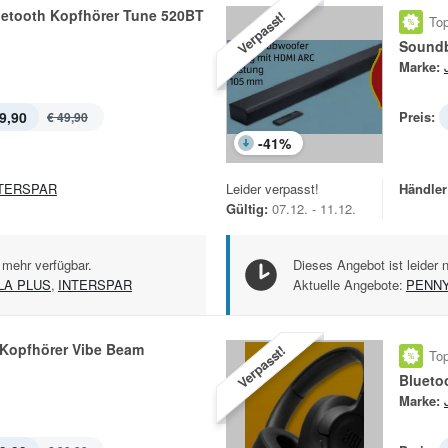
uetooth Kopfhörer Tune 520BT
Verpasst!
Top
Sound
Marke:
9,90
Preis:
€ 49,90
-
41
%
TERSPAR
Leider verpasst!
Händler
Gültig:
07.12. - 11.12.
 mehr verfügbar.
Dieses Angebot ist leider 
LA PLUS
,
INTERSPAR
Aktuelle Angebote:
PENN
 Kopfhörer Vibe Beam
Verpasst!
Top
Blueto
Marke: