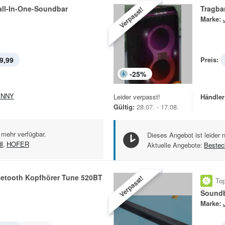
all-In-One-Soundbar
Tragba
Verpasst!
Marke:
9,99
Preis:
-
25
%
ENNY
Leider verpasst!
Händler
Gültig:
28.07. - 17.08.
 mehr verfügbar.
Dieses Angebot ist leider 
dl
,
HOFER
Aktuelle Angebote:
Bestec
uetooth Kopfhörer Tune 520BT
Verpasst!
Top
Sound
Marke: