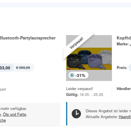
Bluetooth-Partylautsprecher
Kopfhö
Verpasst!
Marke:
33,00
Preis:
€ 399,99
-
31
%
Leider verpasst!
Händler
pert
Gültig:
18.05. - 25.05.
 mehr verfügbar.
Dieses Angebot ist leider 
e
,
Öle und Fette
,
Aktuelle Angebote:
Haarpf
îche