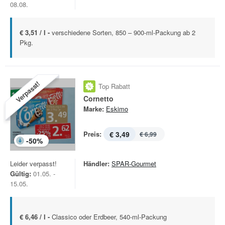
08.08.
€ 3,51 / l -
verschiedene Sorten, 850 – 900-ml-Packung ab 2
Pkg.
Verpasst!
Top Rabatt
Cornetto
Marke:
Eskimo
Preis:
€ 3,49
€ 6,99
-
50
%
Leider verpasst!
Händler:
SPAR-Gourmet
Gültig:
01.05. -
15.05.
€ 6,46 / l -
Classico oder Erdbeer, 540-ml-Packung