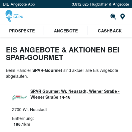
DIE Angebote App
3.812.625 Flugblätter & Angebote
St
×
PROSPEKTE
ANGEBOTE
CASHBACK
Verrate uns deinen Standort um
Angebote in deiner Nähe
zu
sehen.
EIS ANGEBOTE & AKTIONEN BEI
SPAR-GOURMET
Standort festlegen
Beim Händler
SPAR-Gourmet
sind aktuell alle Eis-Angebote
abgelaufen.
SPAR Gourmet Wr. Neustadt, Wiener Straße
-
Wiener Straße 14-16
2700
Wr. Neustadt
Entfernung:
196.1
km