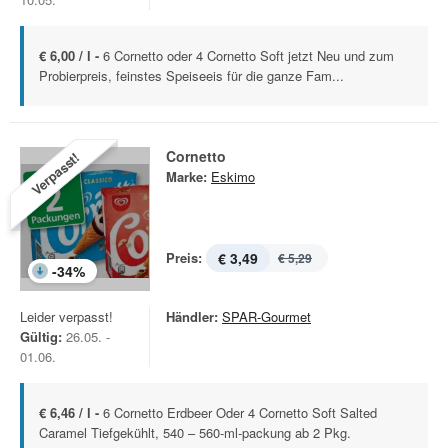
€ 6,00 / l -
6 Cornetto oder 4 Cornetto Soft jetzt Neu und zum
Probierpreis, feinstes Speiseeis für die ganze Fam...
Cornetto
Verpasst!
Marke:
Eskimo
Preis:
€ 3,49
€ 5,29
-
34
%
Leider verpasst!
Händler:
SPAR-Gourmet
Gültig:
26.05. -
01.06.
€ 6,46 / l -
6 Cornetto Erdbeer Oder 4 Cornetto Soft Salted
Caramel Tiefgekühlt, 540 – 560-ml-packung ab 2 Pkg.