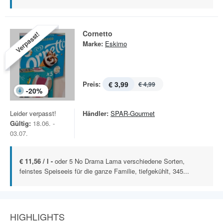
Cornetto
Verpasst!
Marke:
Eskimo
Preis:
€ 3,99
€ 4,99
-
20
%
Leider verpasst!
Händler:
SPAR-Gourmet
Gültig:
18.06. -
03.07.
€ 11,56 / l -
oder 5 No Drama Lama verschiedene Sorten,
feinstes Speiseeis für die ganze Familie, tiefgekühlt, 345...
HIGHLIGHTS