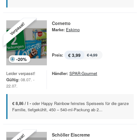
Cornetto
Verpasst!
Marke:
Eskimo
Preis:
€ 3,99
€ 4,99
-
20
%
Leider verpasst!
Händler:
SPAR-Gourmet
Gültig:
08.07. -
22.07.
€ 8,86 / l -
oder Happy Rainbow feinstes Speiseeis für die ganze
Familie, tiefgekühlt, 450 – 540-ml-Packung ab 2...
Schöller Eiscreme