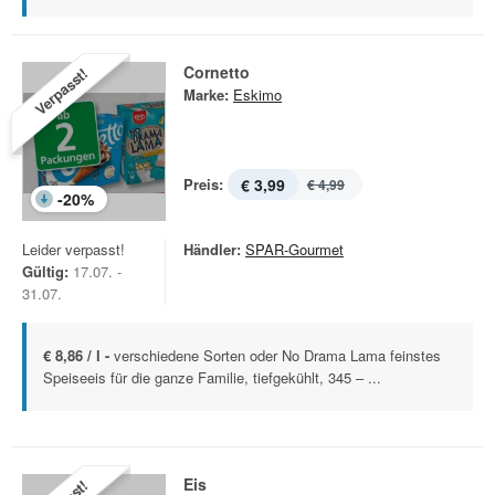
Cornetto
Verpasst!
Marke:
Eskimo
Preis:
€ 3,99
€ 4,99
-
20
%
Leider verpasst!
Händler:
SPAR-Gourmet
Gültig:
17.07. -
31.07.
€ 8,86 / l -
verschiedene Sorten oder No Drama Lama feinstes
Speiseeis für die ganze Familie, tiefgekühlt, 345 – ...
Eis