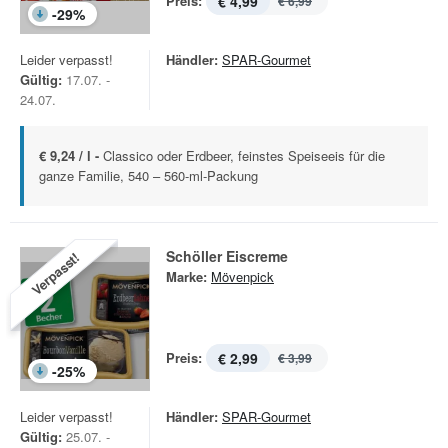
Preis:
€ 4,99
€ 6,99
-
29
%
Leider verpasst!
Händler:
SPAR-Gourmet
Gültig:
17.07. -
24.07.
€ 9,24 / l -
Classico oder Erdbeer, feinstes Speiseeis für die
ganze Familie, 540 – 560-ml-Packung
Schöller Eiscreme
Verpasst!
Marke:
Mövenpick
Preis:
€ 2,99
€ 3,99
-
25
%
Leider verpasst!
Händler:
SPAR-Gourmet
Gültig:
25.07. -