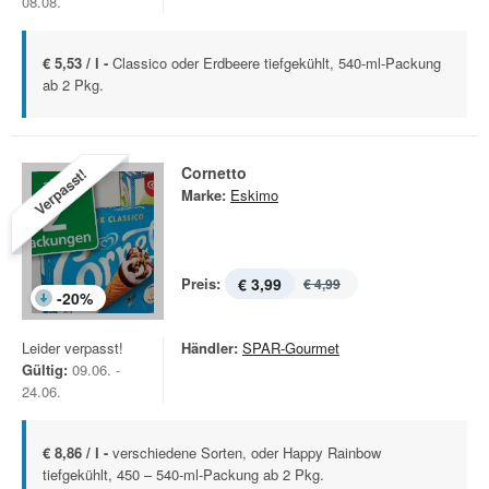
08.08.
€ 5,53 / l -
Classico oder Erdbeere tiefgekühlt, 540-ml-Packung
ab 2 Pkg.
Cornetto
Verpasst!
Marke:
Eskimo
Preis:
€ 3,99
€ 4,99
-
20
%
Leider verpasst!
Händler:
SPAR-Gourmet
Gültig:
09.06. -
24.06.
€ 8,86 / l -
verschiedene Sorten, oder Happy Rainbow
tiefgekühlt, 450 – 540-ml-Packung ab 2 Pkg.