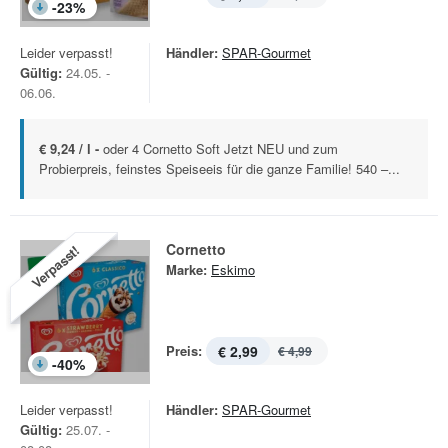
-
23
%
Leider verpasst!
Händler:
SPAR-Gourmet
Gültig:
24.05. -
06.06.
€ 9,24 / l -
oder 4 Cornetto Soft Jetzt NEU und zum
Probierpreis, feinstes Speiseeis für die ganze Familie! 540 –...
Cornetto
Verpasst!
Marke:
Eskimo
Preis:
€ 2,99
€ 4,99
-
40
%
Leider verpasst!
Händler:
SPAR-Gourmet
Gültig:
25.07. -