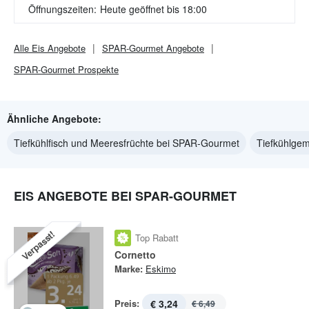
Öffnungszeiten:
Heute geöffnet bis 18:00
Alle
Eis
Angebote
SPAR-Gourmet
Angebote
SPAR-Gourmet
Prospekte
Ähnliche Angebote:
Tiefkühlfisch und Meeresfrüchte bei SPAR-Gourmet
Tiefkühlge
EIS ANGEBOTE BEI SPAR-GOURMET
Verpasst!
Top Rabatt
Cornetto
Marke:
Eskimo
Preis:
€ 3,24
€ 6,49