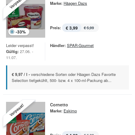
Verpasst!
Marke:
Häagen Dazs
Preis:
€ 3,99
€ 5,99
-
33
%
Leider verpasst!
Händler:
SPAR-Gourmet
Gültig:
27.06. -
11.07.
€ 9,97 / l -
verschiedene Sorten oder Häagen Dazs Favorite
Selection tiefgekühlt, 500- bzw. 4 x 100-ml-Packung ab...
Cornetto
Verpasst!
Marke:
Eskimo