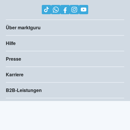
Über marktguru
Hilfe
Presse
Karriere
B2B-Leistungen
Impressum
AGB
Compliance
Barrierefreiheitserklärung
Datenschutz
Privatsphären-Einstellungen
2026
©
Visivo Consulting GmbH