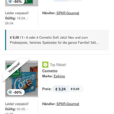
-
50
%
Leider verpasst!
Händler:
SPAR-Gourmet
Gültig:
19.04. -
26.04.
€ 6,00 / l -
6 oder 4 Cornetto Soft Jetzt Neu und zum
Probierpreis, feinstes Speiseeis für die ganze Familie! 540...
Verpasst!
Top Rabatt
Cornetto
Marke:
Eskimo
Preis:
€ 3,24
€ 6,49
-
50
%
Leider verpasst!
Händler:
SPAR-Gourmet
Gültig:
03.05. -
10.05.