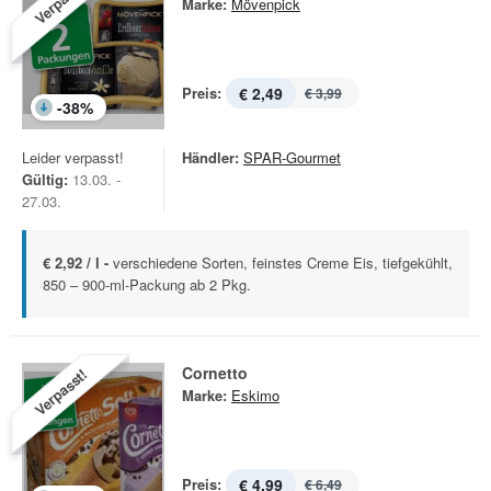
Verpasst!
Marke:
Mövenpick
Preis:
€ 2,49
€ 3,99
-
38
%
Leider verpasst!
Händler:
SPAR-Gourmet
Gültig:
13.03. -
27.03.
€ 2,92 / l -
verschiedene Sorten, feinstes Creme Eis, tiefgekühlt,
850 – 900-ml-Packung ab 2 Pkg.
Cornetto
Verpasst!
Marke:
Eskimo
Preis:
€ 4,99
€ 6,49