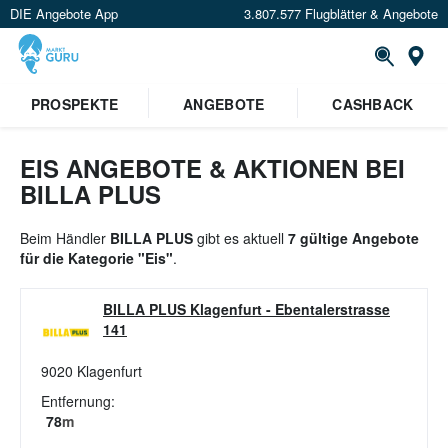
DIE Angebote App
3.807.577 Flugblätter & Angebote
St
PROSPEKTE
ANGEBOTE
CASHBACK
EIS ANGEBOTE & AKTIONEN BEI
BILLA PLUS
Beim Händler
BILLA PLUS
gibt es aktuell
7 gültige Angebote
für die Kategorie "Eis"
.
BILLA PLUS Klagenfurt
-
Ebentalerstrasse
141
9020
Klagenfurt
Entfernung:
78
m