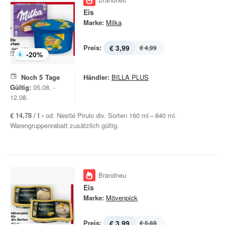
Eis
Marke:
Milka
Preis:
€ 3,99
€ 4,99
-
20
%
Noch
5
Tage
Händler:
BILLA PLUS
Gültig:
05.08. -
12.08.
€ 14,78 / l -
od. Nestlé Pirulo div. Sorten 160 ml – 840 ml.
Warengruppenrabatt zusätzlich gültig.
Brandneu
Eis
Marke:
Mövenpick
Preis:
€ 3,99
€ 5,69