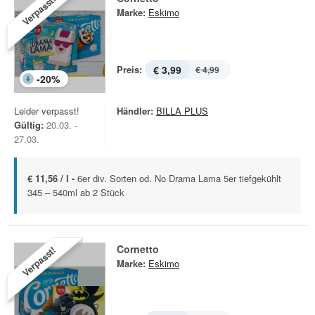
Verpasst!
Marke:
Eskimo
Preis:
€ 3,99
€ 4,99
-
20
%
Leider verpasst!
Händler:
BILLA PLUS
Gültig:
20.03. -
27.03.
€ 11,56 / l -
6er div. Sorten od. No Drama Lama 5er tiefgekühlt
345 – 540ml ab 2 Stück
Cornetto
Verpasst!
Marke:
Eskimo