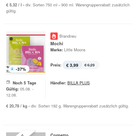
€ 5,32 / l -
div. Sorten 750 ml – 900 ml. Warengruppenrabatt zusätzlich
gültig.
Brandneu
Mochi
Marke:
Little Moons
Preis:
€ 3,99
€ 6,29
-
37
%
Noch
5
Tage
Händler:
BILLA PLUS
Gültig:
05.08. -
12.08.
€ 20,78 / kg -
div. Sorten 192 g. Warengruppenrabatt zusätzlich gültig.
Cornetto