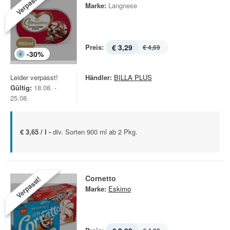
Verpasst!
Marke:
Langnese
Preis:
€ 3,29
€ 4,69
-
30
%
Leider verpasst!
Händler:
BILLA PLUS
Gültig:
18.08. -
25.08.
€ 3,65 / l -
div. Sorten 900 ml ab 2 Pkg.
Cornetto
Verpasst!
Marke:
Eskimo