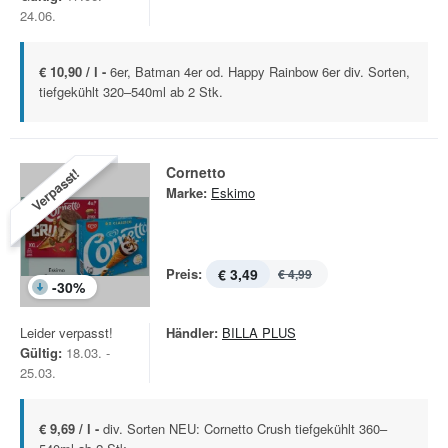
24.06.
€ 10,90 / l -
6er, Batman 4er od. Happy Rainbow 6er div. Sorten,
tiefgekühlt 320–540ml ab 2 Stk.
Cornetto
Verpasst!
Marke:
Eskimo
Preis:
€ 3,49
€ 4,99
-
30
%
Leider verpasst!
Händler:
BILLA PLUS
Gültig:
18.03. -
25.03.
€ 9,69 / l -
div. Sorten NEU: Cornetto Crush tiefgekühlt 360–