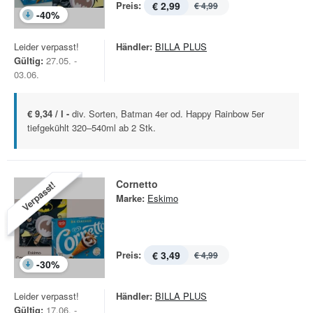
Preis:
€ 2,99
€ 4,99
-
40
%
Leider verpasst!
Händler:
BILLA PLUS
Gültig:
27.05. -
03.06.
€ 9,34 / l -
div. Sorten, Batman 4er od. Happy Rainbow 5er
tiefgekühlt 320–540ml ab 2 Stk.
Cornetto
Verpasst!
Marke:
Eskimo
Preis:
€ 3,49
€ 4,99
-
30
%
Leider verpasst!
Händler:
BILLA PLUS
Gültig:
17.06. -