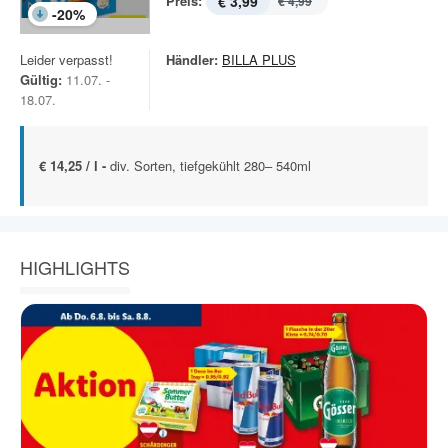
Preis:
€ 3,99
€ 4,99
-
20
%
Leider verpasst!
Händler:
BILLA PLUS
Gültig:
11.07. -
18.07.
€ 14,25 / l -
div. Sorten, tiefgekühlt 280– 540ml
HIGHLIGHTS