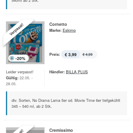
540ml ab 2 Stk.
Cornetto
Verpasst!
Marke:
Eskimo
Preis:
€ 3,99
€ 4,99
-
20
%
Leider verpasst!
Händler:
BILLA PLUS
Gültig:
22.05. -
28.05.
div. Sorten, No Drama Lama 5er od. Movie Time 6er tiefgekühlt
345 – 540 ml, ab 2 Stk.
Cremissimo