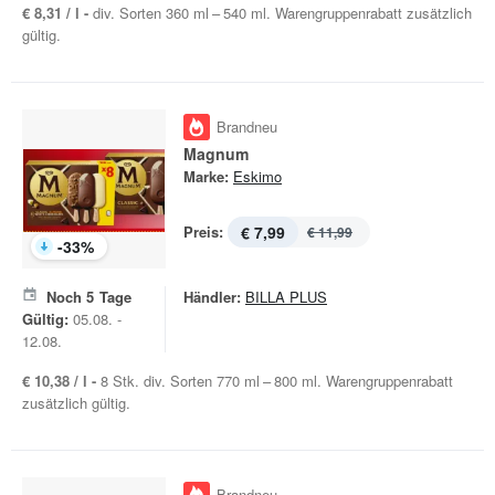
€ 8,31 / l -
div. Sorten 360 ml – 540 ml. Warengruppenrabatt zusätzlich
gültig.
Brandneu
Magnum
Marke:
Eskimo
Preis:
€ 7,99
€ 11,99
-
33
%
Noch
5
Tage
Händler:
BILLA PLUS
Gültig:
05.08. -
12.08.
€ 10,38 / l -
8 Stk. div. Sorten 770 ml – 800 ml. Warengruppenrabatt
zusätzlich gültig.
Brandneu