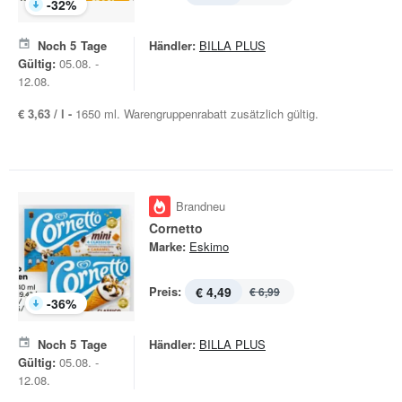
-
32
%
Noch
5
Tage
Händler:
BILLA PLUS
Gültig:
05.08. -
12.08.
€ 3,63 / l -
1650 ml. Warengruppenrabatt zusätzlich gültig.
Brandneu
Cornetto
Marke:
Eskimo
Preis:
€ 4,49
€ 6,99
-
36
%
Noch
5
Tage
Händler:
BILLA PLUS
Gültig:
05.08. -
12.08.