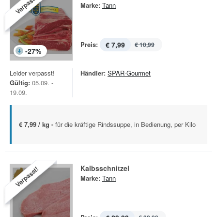
Verpasst!
Marke:
Tann
Preis:
€ 7,99
€ 10,99
-
27
%
Leider verpasst!
Händler:
SPAR-Gourmet
Gültig:
05.09. -
19.09.
€ 7,99 / kg -
für die kräftige Rindssuppe, in Bedienung, per Kilo
Kalbsschnitzel
Verpasst!
Marke:
Tann