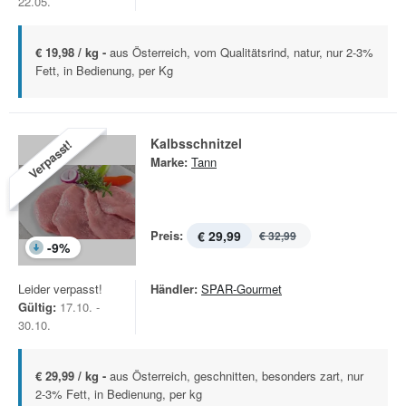
22.05.
€ 19,98 / kg -
aus Österreich, vom Qualitätsrind, natur, nur 2-3%
Fett, in Bedienung, per Kg
Kalbsschnitzel
Verpasst!
Marke:
Tann
Preis:
€ 29,99
€ 32,99
-
9
%
Leider verpasst!
Händler:
SPAR-Gourmet
Gültig:
17.10. -
30.10.
€ 29,99 / kg -
aus Österreich, geschnitten, besonders zart, nur
2-3% Fett, in Bedienung, per kg