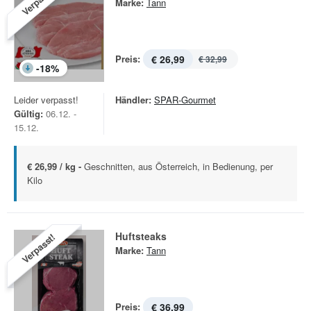
Verpasst!
Marke:
Tann
Preis:
€ 26,99
€ 32,99
-
18
%
Leider verpasst!
Händler:
SPAR-Gourmet
Gültig:
06.12. -
15.12.
€ 26,99 / kg -
Geschnitten, aus Österreich, in Bedienung, per
Kilo
Huftsteaks
Verpasst!
Marke:
Tann
Preis:
€ 36,99