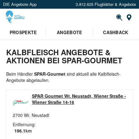
DIE Angebote App
3.812.625 Flugblätter & Angebote
St
×
PROSPEKTE
ANGEBOTE
CASHBACK
Verrate uns deinen Standort um
Angebote in deiner Nähe
zu
sehen.
KALBFLEISCH ANGEBOTE &
AKTIONEN BEI SPAR-GOURMET
Standort festlegen
Beim Händler
SPAR-Gourmet
sind aktuell alle Kalbfleisch-
Angebote abgelaufen.
SPAR Gourmet Wr. Neustadt, Wiener Straße
-
Wiener Straße 14-16
2700
Wr. Neustadt
Entfernung:
196.1
km