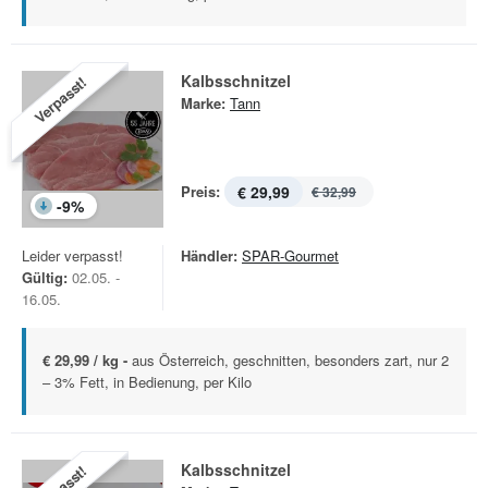
Kalbsschnitzel
Verpasst!
Marke:
Tann
Preis:
€ 29,99
€ 32,99
-
9
%
Leider verpasst!
Händler:
SPAR-Gourmet
Gültig:
02.05. -
16.05.
€ 29,99 / kg -
aus Österreich, geschnitten, besonders zart, nur 2
– 3% Fett, in Bedienung, per Kilo
Kalbsschnitzel