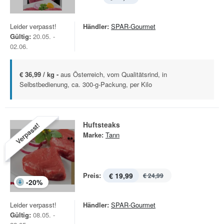
Leider verpasst!
Händler:
SPAR-Gourmet
Gültig:
20.05. -
02.06.
€ 36,99 / kg -
aus Österreich, vom Qualitätsrind, in
Selbstbedienung, ca. 300-g-Packung, per Kilo
Huftsteaks
Verpasst!
Marke:
Tann
Preis:
€ 19,99
€ 24,99
-
20
%
Leider verpasst!
Händler:
SPAR-Gourmet
Gültig:
08.05. -