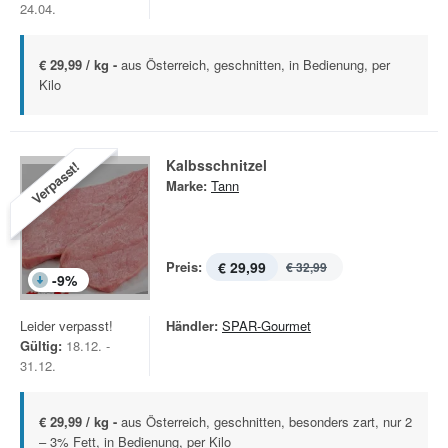
24.04.
€ 29,99 / kg -
aus Österreich, geschnitten, in Bedienung, per
Kilo
Kalbsschnitzel
Verpasst!
Marke:
Tann
Preis:
€ 29,99
€ 32,99
-
9
%
Leider verpasst!
Händler:
SPAR-Gourmet
Gültig:
18.12. -
31.12.
€ 29,99 / kg -
aus Österreich, geschnitten, besonders zart, nur 2
– 3% Fett, in Bedienung, per Kilo