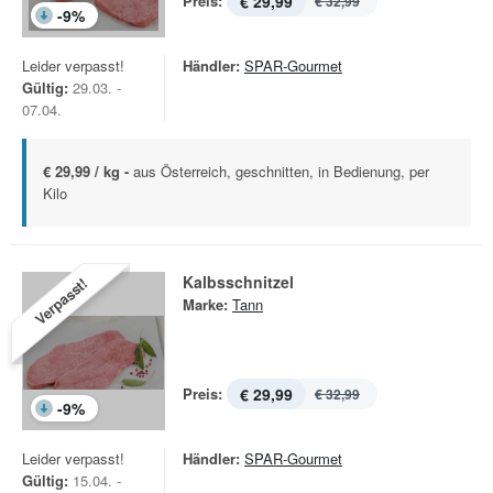
Preis:
€ 29,99
€ 32,99
-
9
%
Leider verpasst!
Händler:
SPAR-Gourmet
Gültig:
29.03. -
07.04.
€ 29,99 / kg -
aus Österreich, geschnitten, in Bedienung, per
Kilo
Kalbsschnitzel
Verpasst!
Marke:
Tann
Preis:
€ 29,99
€ 32,99
-
9
%
Leider verpasst!
Händler:
SPAR-Gourmet
Gültig:
15.04. -