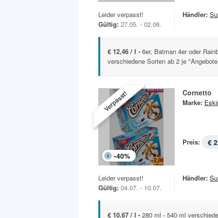
Leider verpasst!
Händler:
Sut
Gültig:
27.05. - 02.06.
€ 12,46 / l -
6er, Batman 4er oder Rain
verschiedene Sorten ab 2 je "Angebote n
Cornetto
Verpasst!
Marke:
Esk
Preis:
€ 2
-
40
%
Leider verpasst!
Händler:
Sut
Gültig:
04.07. - 10.07.
€ 10,67 / l -
280 ml - 540 ml verschiede