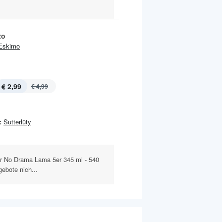
to
Eskimo
€ 2,99
€ 4,99
:
Sutterlüty
er No Drama Lama 5er 345 ml - 540
ebote nich...