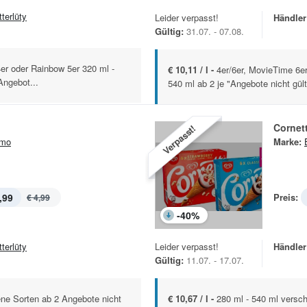
terlüty
Leider verpasst!
Händler
Gültig:
31.07. - 07.08.
4er oder Rainbow 5er 320 ml -
€ 10,11 / l -
4er/6er, MovieTime 6e
Angebot...
540 ml ab 2 je "Angebote nicht gült
Cornet
Verpasst!
imo
Marke:
,99
Preis:
€ 4,99
-
40
%
terlüty
Leider verpasst!
Händler
Gültig:
11.07. - 17.07.
ene Sorten ab 2 Angebote nicht
€ 10,67 / l -
280 ml - 540 ml versc