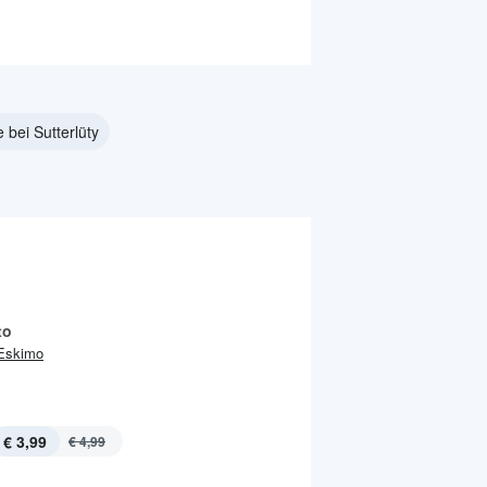
 bei Sutterlüty
to
Eskimo
€ 3,99
€ 4,99