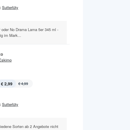
:
Sutterlüty
r oder No Drama Lama 5er 345 ml -
ig im Mark...
to
Eskimo
€ 2,99
€ 4,99
:
Sutterlüty
hiedene Sorten ab 2 Angebote nicht