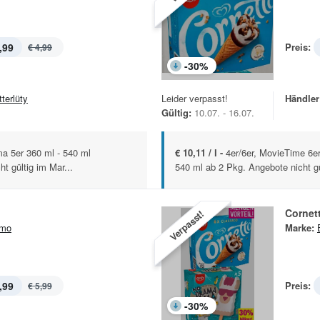
,99
Preis:
€ 4,99
-
30
%
terlüty
Leider verpasst!
Händler
Gültig:
10.07. - 16.07.
a 5er 360 ml - 540 ml
€ 10,11 / l -
4er/6er, MovieTime 6e
t gültig im Mar...
540 ml ab 2 Pkg. Angebote nicht gü
Cornet
Verpasst!
imo
Marke:
,99
Preis:
€ 5,99
-
30
%