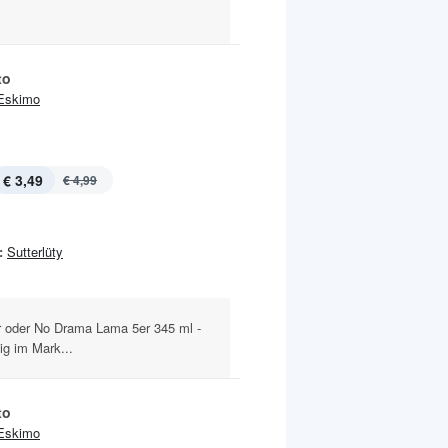
to
Eskimo
€ 3,49
€ 4,99
:
Sutterlüty
r oder No Drama Lama 5er 345 ml -
ig im Mark...
to
Eskimo