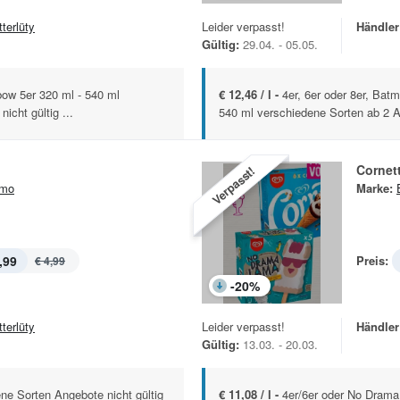
terlüty
Leider verpasst!
Händler
Gültig:
29.04. - 05.05.
bow 5er 320 ml - 540 ml
€ 12,46 / l -
4er, 6er oder 8er, Bat
icht gültig ...
540 ml verschiedene Sorten ab 2 A
Cornet
Verpasst!
imo
Marke:
,99
Preis:
€ 4,99
-
20
%
terlüty
Leider verpasst!
Händler
Gültig:
13.03. - 20.03.
ne Sorten Angebote nicht gültig
€ 11,08 / l -
4er/6er oder No Drama