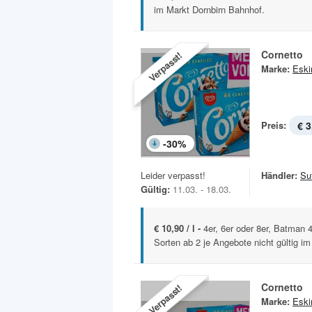
im Markt Dornbirn Bahnhof.
Cornetto
Verpasst!
Marke:
Esk
Preis:
€ 3
-
30
%
Leider verpasst!
Händler:
Sut
Gültig:
11.03. - 18.03.
€ 10,90 / l -
4er, 6er oder 8er, Batman 
Sorten ab 2 je Angebote nicht gültig im
Cornetto
Verpasst!
Marke:
Esk