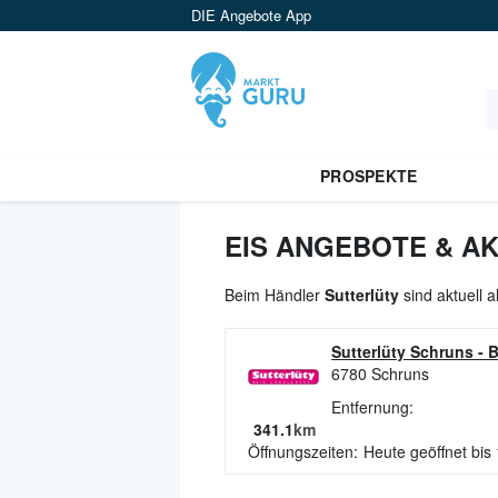
DIE Angebote App
PROSPEKTE
EIS ANGEBOTE & A
Beim Händler
Sutterlüty
sind aktuell 
Sutterlüty Schruns
-
B
6780
Schruns
Entfernung:
341.1
km
Öffnungszeiten:
Heute geöffnet bis