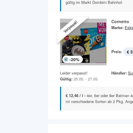
gültig im Markt Dornbirn Bahnhof.
Cornetto
Verpasst!
Marke:
Esk
Preis:
€ 3
-
20
%
Leider verpasst!
Händler:
Sut
Gültig:
20.05. - 27.05.
€ 12,46 / l -
4er, 6er oder 8er Batman 4
ml verschiedene Sorten ab 2 Pkg. Ange