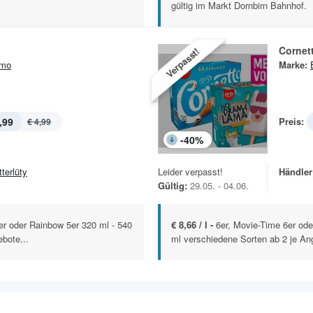
gültig im Markt Dornbirn Bahnhof.
Cornet
Verpasst!
imo
Marke:
,99
Preis:
€ 4,99
-
40
%
terlüty
Leider verpasst!
Händler
Gültig:
29.05. - 04.06.
er oder Rainbow 5er 320 ml - 540
€ 8,66 / l -
6er, Movie-Time 6er od
bote...
ml verschiedene Sorten ab 2 je Ang