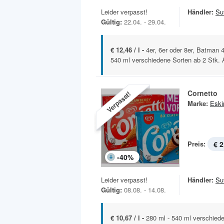
Leider verpasst!
Händler:
Sut
Gültig:
22.04. - 29.04.
€ 12,46 / l -
4er, 6er oder 8er, Batman 
540 ml verschiedene Sorten ab 2 Stk. 
Cornetto
Verpasst!
Marke:
Esk
Preis:
€ 2
-
40
%
Leider verpasst!
Händler:
Sut
Gültig:
08.08. - 14.08.
€ 10,67 / l -
280 ml - 540 ml verschied