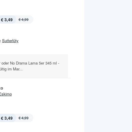
€ 3,49
€ 4,99
:
Sutterlüty
r oder No Drama Lama 5er 345 ml -
ltig im Mar...
to
Eskimo
€ 3,49
€ 4,99