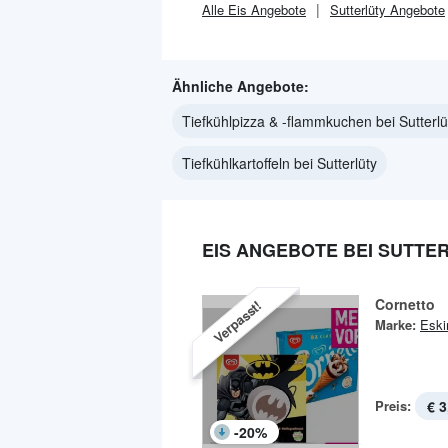
Alle
Eis
Angebote
Sutterlüty
Angebote
Ähnliche Angebote:
Tiefkühlpizza & -flammkuchen bei Sutterlü
Tiefkühlkartoffeln bei Sutterlüty
EIS ANGEBOTE BEI SUTTE
Cornetto
Verpasst!
Marke:
Esk
Preis:
€ 3
-
20
%