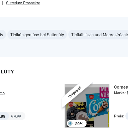
Sutterlüty
Prospekte
ty
Tiefkühlgemüse bei Sutterlüty
Tiefkühlfisch und Meeresfrüchte
RLÜTY
Cornet
Verpasst!
imo
Marke:
,99
Preis:
€ 4,99
-
20
%