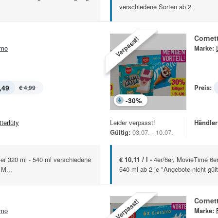
verschiedene Sorten ab 2
Cornet
Verpasst!
imo
Marke:
,49
Preis:
€ 4,99
-
30
%
terlüty
Leider verpasst!
Händler
Gültig:
03.07. - 10.07.
4er 320 ml - 540 ml verschiedene
€ 10,11 / l -
4er/6er, MovieTime 6e
 M...
540 ml ab 2 je "Angebote nicht gült
Cornet
Verpasst!
imo
Marke: