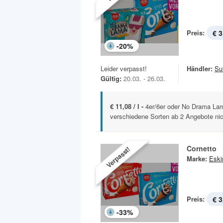
Preis:
€ 3
-
20
%
Leider verpasst!
Händler:
Sut
Gültig:
20.03. - 26.03.
€ 11,08 / l -
4er/6er oder No Drama Lam
verschiedene Sorten ab 2 Angebote nich
Cornetto
Verpasst!
Marke:
Esk
Preis:
€ 3
-
33
%