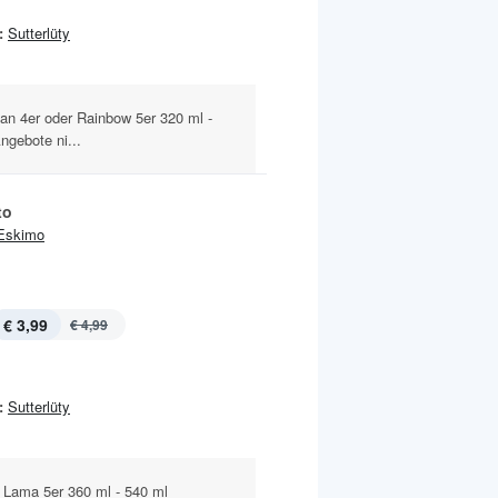
:
Sutterlüty
man 4er oder Rainbow 5er 320 ml -
ngebote ni...
to
Eskimo
€ 3,99
€ 4,99
:
Sutterlüty
 Lama 5er 360 ml - 540 ml