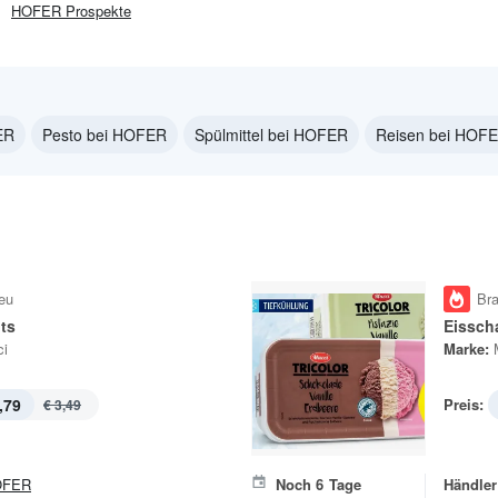
HOFER
Prospekte
ER
Pesto bei HOFER
Spülmittel bei HOFER
Reisen bei HOF
eu
Br
ts
Eisscha
i
Marke:
,79
Preis:
€ 3,49
OFER
Noch
6
Tage
Händler