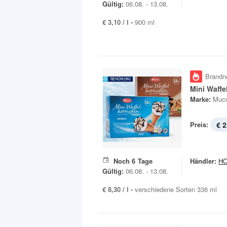
Gültig:
06.08. - 13.08.
€ 3,10 / l -
900 ml
Brandn
Mini Waff
Marke:
Mucc
Preis:
€ 2
Noch
6
Tage
Händler:
H
Gültig:
06.08. - 13.08.
€ 8,30 / l -
verschiedene Sorten 336 ml