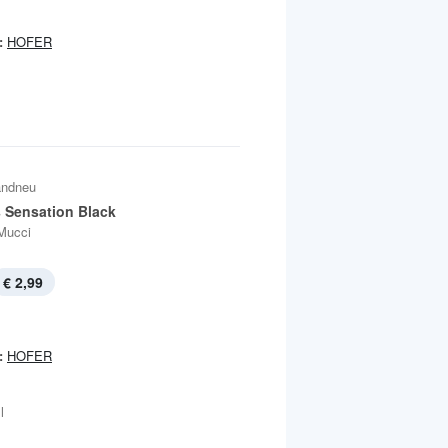
:
HOFER
andneu
s Sensation Black
Mucci
€ 2,99
:
HOFER
l