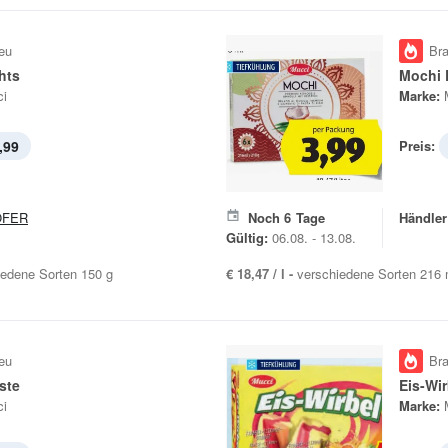
eu
Br
ghts
Mochi 
i
Marke:
,99
Preis:
OFER
Noch
6
Tage
Händler
Gültig:
06.08. - 13.08.
iedene Sorten 150 g
€ 18,47 / l -
verschiedene Sorten 216 
eu
Br
iste
Eis-Wir
i
Marke: