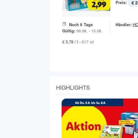
Preis:
€ 2
Noch
6
Tage
Händler:
H
Gültig:
06.08. - 13.08.
€ 5,78 / l -
517 ml
HIGHLIGHTS