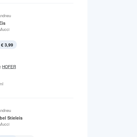
andneu
Eis
Mucci
€ 3,99
:
HOFER
ml
andneu
bel Stieleis
Mucci