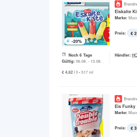
Brandn
Eiskalte K
Marke:
Mucc
Preis:
€ 2
-
20
%
Noch
6
Tage
Händler:
H
Gültig:
06.08. - 13.08.
€ 4,62 / l -
517 ml
Brandn
Eis Funky
Marke:
Mucc
Preis:
€ 3