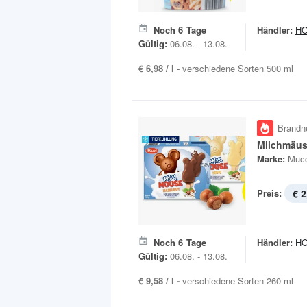
Noch
6
Tage
Händler:
H
Gültig:
06.08. - 13.08.
€ 6,98 / l -
verschiedene Sorten 500 ml
Brandn
Milchmäus
Marke:
Mucc
Preis:
€ 2
Noch
6
Tage
Händler:
H
Gültig:
06.08. - 13.08.
€ 9,58 / l -
verschiedene Sorten 260 ml