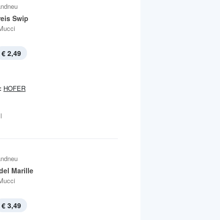
andneu
eis Swip
Mucci
€ 2,49
:
HOFER
l
andneu
el Marille
Mucci
€ 3,49