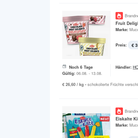
Brandn
Fruit Deli
Marke:
Mucc
Preis:
€ 3
Noch
6
Tage
Händler:
H
Gültig:
06.08. - 13.08.
€ 26,60 / kg -
schokolierte Früchte versch
Brandn
Eiskalte K
Marke:
Mucc