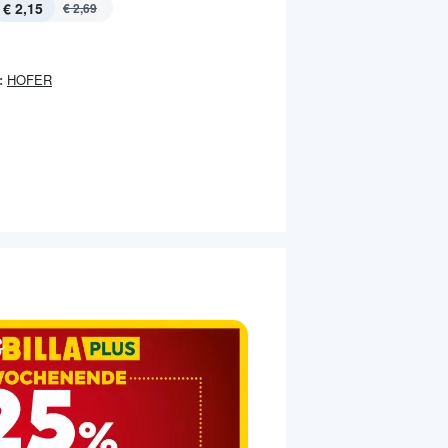
€ 2,15
€ 2,69
:
HOFER