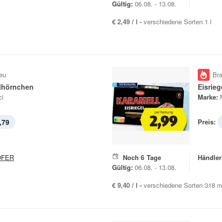
Gültig:
06.08. - 13.08.
€ 2,49 / l -
verschiedene Sorten 1 l
eu
Br
elhörnchen
Eisrieg
i
Marke:
,79
Preis:
OFER
Noch
6
Tage
Händler
Gültig:
06.08. - 13.08.
€ 9,40 / l -
verschiedene Sorten 318 m