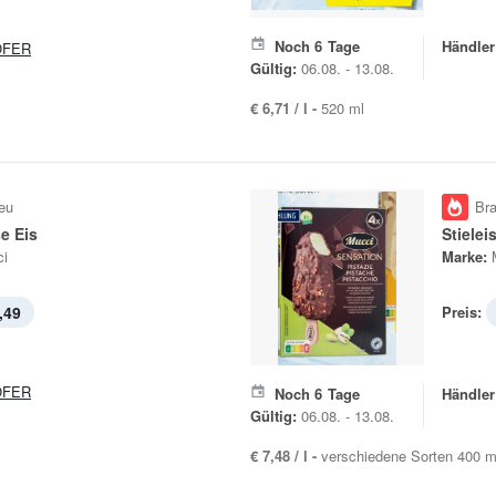
Noch
6
Tage
Händler
OFER
Gültig:
06.08. - 13.08.
€ 6,71 / l -
520 ml
eu
Br
e Eis
Stielei
i
Marke:
,49
Preis:
OFER
Noch
6
Tage
Händler
Gültig:
06.08. - 13.08.
€ 7,48 / l -
verschiedene Sorten 400 m