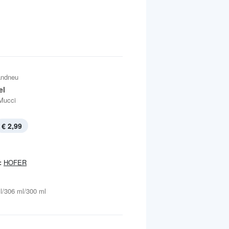
andneu
el
Mucci
€ 2,99
:
HOFER
l/306 ml/300 ml