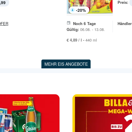
,99
Preis:
-
20
%
OFER
Noch
6
Tage
Händler
Gültig:
06.08. - 13.08.
€ 4,89 / l -
440 ml
MEHR EIS ANGEBOTE