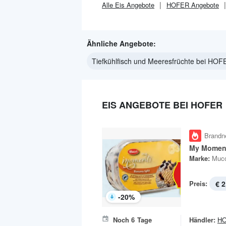
Alle
Eis
Angebote
HOFER
Angebote
Ähnliche Angebote:
Tiefkühlfisch und Meeresfrüchte bei HOF
EIS ANGEBOTE BEI HOFER
Brandn
My Momen
Marke:
Mucc
Preis:
€ 2
-
20
%
Noch
6
Tage
Händler:
H