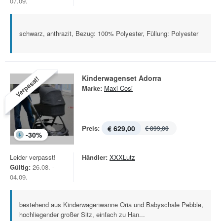
07.09.
schwarz, anthrazit, Bezug: 100% Polyester, Füllung: Polyester
Kinderwagenset Adorra
Verpasst!
Marke:
Maxi Cosi
Preis:
€ 629,00
€ 899,00
-
30
%
Leider verpasst!
Händler:
XXXLutz
Gültig:
26.08. -
04.09.
bestehend aus Kinderwagenwanne Oria und Babyschale Pebble,
hochliegender großer Sitz, einfach zu Han...