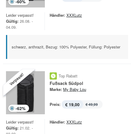
-
60
%
Leider verpasst!
Händler:
XXXLutz
Gültig:
26.08. -
04.09.
schwarz, anthrazit, Bezug: 100% Polyester, Füllung: Polyester
Verpasst!
Top Rabatt
Fußsack Südpol
Marke:
My Baby Lou
Preis:
€ 19,00
€ 49,99
-
62
%
Leider verpasst!
Händler:
XXXLutz
Gültig:
21.02. -
02.03.