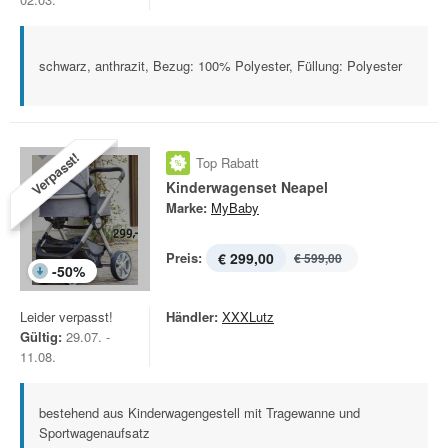
schwarz, anthrazit, Bezug: 100% Polyester, Füllung: Polyester
Verpasst!
Top Rabatt
Kinderwagenset Neapel
Marke:
MyBaby
Preis:
€ 299,00
€ 599,00
-
50
%
Leider verpasst!
Händler:
XXXLutz
Gültig:
29.07. -
11.08.
bestehend aus Kinderwagengestell mit Tragewanne und
Sportwagenaufsatz