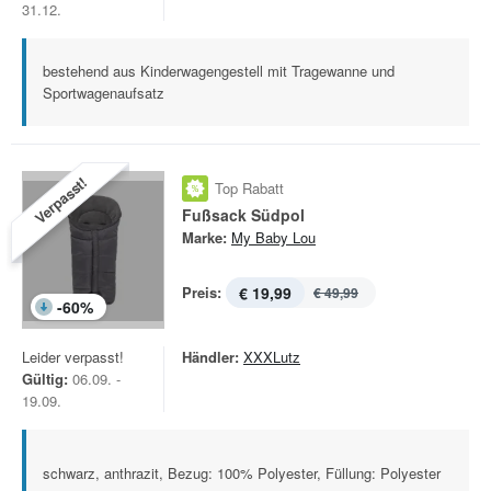
31.12.
bestehend aus Kinderwagengestell mit Tragewanne und
Sportwagenaufsatz
Verpasst!
Top Rabatt
Fußsack Südpol
Marke:
My Baby Lou
Preis:
€ 19,99
€ 49,99
-
60
%
Leider verpasst!
Händler:
XXXLutz
Gültig:
06.09. -
19.09.
schwarz, anthrazit, Bezug: 100% Polyester, Füllung: Polyester