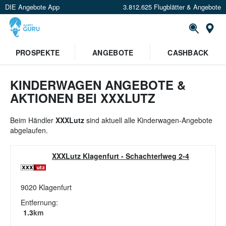
DIE Angebote App
3.812.625 Flugblätter & Angebote
St
×
PROSPEKTE
ANGEBOTE
CASHBACK
Verrate uns deinen Standort um
Angebote in deiner Nähe
zu
sehen.
KINDERWAGEN ANGEBOTE &
AKTIONEN BEI XXXLUTZ
Standort festlegen
Beim Händler
XXXLutz
sind aktuell alle Kinderwagen-Angebote
abgelaufen.
XXXLutz Klagenfurt
-
Schachterlweg 2-4
9020
Klagenfurt
Entfernung:
1.3
km