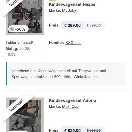
Verpasst!
Kinderwagenset Neapel
Marke:
MyBaby
Preis:
€ 299,00
€ 599,00
-
50
%
Leider verpasst!
Händler:
XXXLutz
Gültig:
09.09. -
18.09.
bestehend aus Kinderwagengestell mit Tragewanne und
Sportwagenaufsatz statt 599,- 299,- Wickeltasche...
Kinderwagenset Adorra
Verpasst!
Marke:
Maxi Cosi
Preis:
€ 629,00
€ 899,00