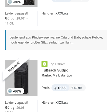
-
30
%
Leider verpasst!
Händler:
XXXLutz
Gültig:
29.07. -
11.08.
bestehend aus Kinderwagenwanne Oria und Babyschale Pebble,
hochliegender großer Sitz, einfach zu Han...
Verpasst!
Top Rabatt
Fußsack Südpol
Marke:
My Baby Lou
Preis:
€ 16,99
€ 49,99
-
66
%
Leider verpasst!
Händler:
XXXLutz
Gültig:
29.08. -