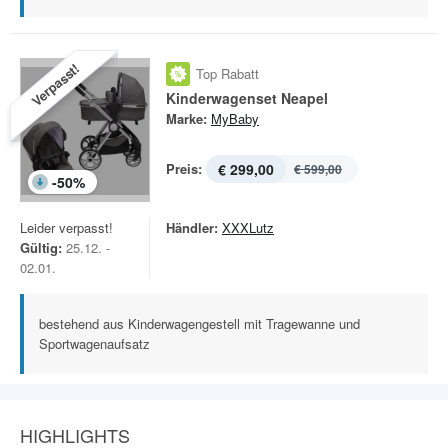
Verpasst!
Top Rabatt
Kinderwagenset Neapel
Marke:
MyBaby
Preis:
€ 299,00
€ 599,00
-
50
%
Leider verpasst!
Händler:
XXXLutz
Gültig:
25.12. -
02.01.
bestehend aus Kinderwagengestell mit Tragewanne und
Sportwagenaufsatz
HIGHLIGHTS