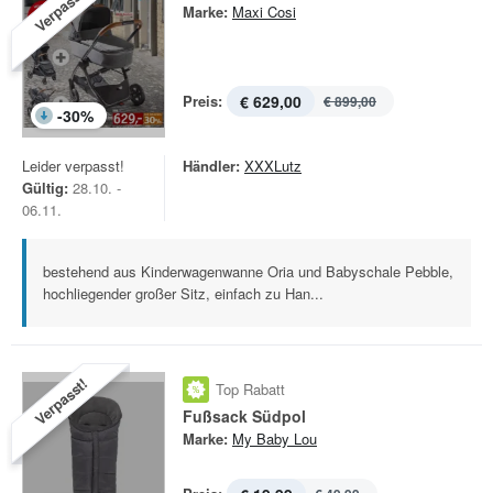
Verpasst!
Marke:
Maxi Cosi
Preis:
€ 629,00
€ 899,00
-
30
%
Leider verpasst!
Händler:
XXXLutz
Gültig:
28.10. -
06.11.
bestehend aus Kinderwagenwanne Oria und Babyschale Pebble,
hochliegender großer Sitz, einfach zu Han...
Verpasst!
Top Rabatt
Fußsack Südpol
Marke:
My Baby Lou