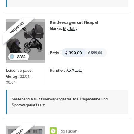
Kinderwagenset Neapel
Verpasst!
Marke:
MyBaby
Preis:
€ 399,00
€ 599,00
-
33
%
Leider verpasst!
Händler:
XXXLutz
Gültig:
22.04. -
30.04.
bestehend aus Kinderwagengestell mit Tragewanne und
Sportwagenaufsatz
Top Rabatt