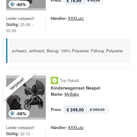
Preis:
€ 19,99
€ 49,99
-
60
%
Leider verpasst!
Händler:
XXXLutz
Gültig:
25.08. -
03.09.
schwarz, anthrazit, Bezug: 100% Polyester, Füllung: Polyester
Verpasst!
Top Rabatt
Kinderwagenset Neapel
Marke:
MyBaby
Preis:
€ 249,00
€ 599,00
-
58
%
Leider verpasst!
Händler:
XXXLutz
Gültig:
22.12. -