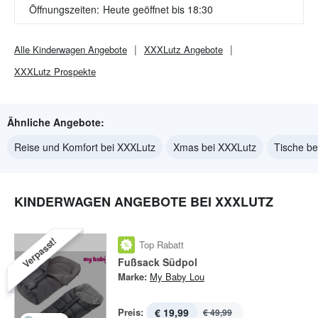
Öffnungszeiten:
Heute geöffnet bis 18:30
Alle
Kinderwagen
Angebote
XXXLutz
Angebote
XXXLutz
Prospekte
Ähnliche Angebote:
Reise und Komfort bei XXXLutz
Xmas bei XXXLutz
Tische be
KINDERWAGEN ANGEBOTE BEI XXXLUTZ
Verpasst!
Top Rabatt
Fußsack Südpol
Marke:
My Baby Lou
Preis:
€ 19,99
€ 49,99