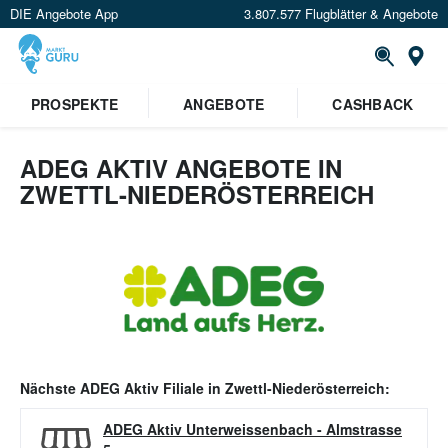
DIE Angebote App
3.807.577 Flugblätter & Angebote
Or
PROSPEKTE
ANGEBOTE
CASHBACK
ADEG AKTIV ANGEBOTE IN
ZWETTL-NIEDERÖSTERREICH
Nächste
ADEG Aktiv
Filiale in
Zwettl-Niederösterreich
:
ADEG Aktiv Unterweissenbach
-
Almstrasse