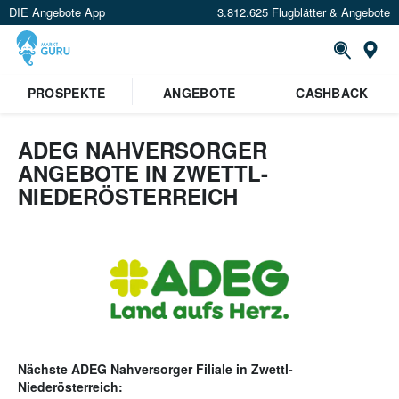
DIE Angebote App
3.812.625 Flugblätter & Angebote
Or
PROSPEKTE
ANGEBOTE
CASHBACK
ADEG NAHVERSORGER
ANGEBOTE IN ZWETTL-
NIEDERÖSTERREICH
Nächste
ADEG Nahversorger
Filiale in
Zwettl-
Niederösterreich
: