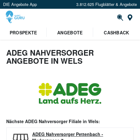
DIE Angebote App
3.812.625 Flugblätter & Angebote
Or
PROSPEKTE
ANGEBOTE
CASHBACK
ADEG NAHVERSORGER
ANGEBOTE IN WELS
Nächste
ADEG Nahversorger
Filiale in
Wels
:
ADEG Nahversorger Pettenbach
-