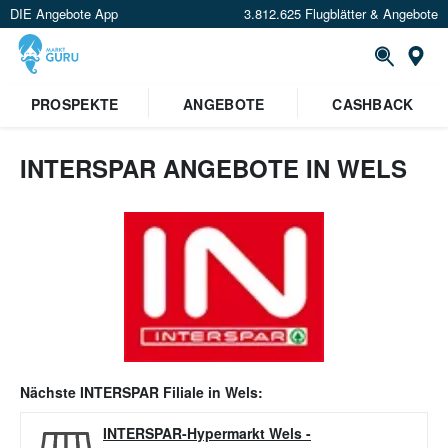
DIE Angebote App
3.812.625 Flugblätter & Angebote
Or
PROSPEKTE
ANGEBOTE
CASHBACK
INTERSPAR ANGEBOTE IN WELS
Nächste
INTERSPAR
Filiale in
Wels
:
INTERSPAR-Hypermarkt Wels
-