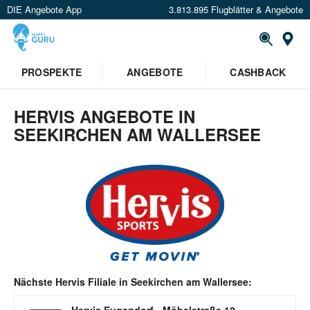
DIE Angebote App
3.813.895 Flugblätter & Angebote
Or
PROSPEKTE
ANGEBOTE
CASHBACK
HERVIS ANGEBOTE IN
SEEKIRCHEN AM WALLERSEE
Nächste
Hervis
Filiale in
Seekirchen am Wallersee
: