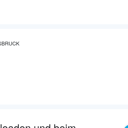
NSBRUCK
nloaden und beim