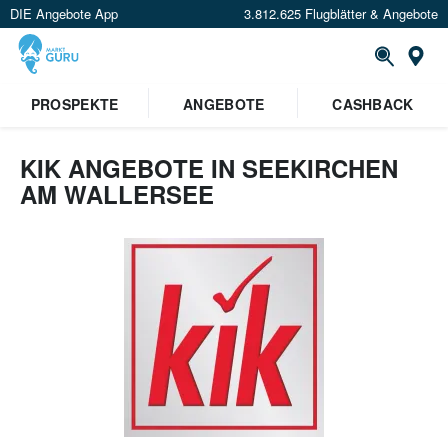
DIE Angebote App
3.812.625 Flugblätter & Angebote
Or
PROSPEKTE
ANGEBOTE
CASHBACK
KIK ANGEBOTE IN SEEKIRCHEN
AM WALLERSEE