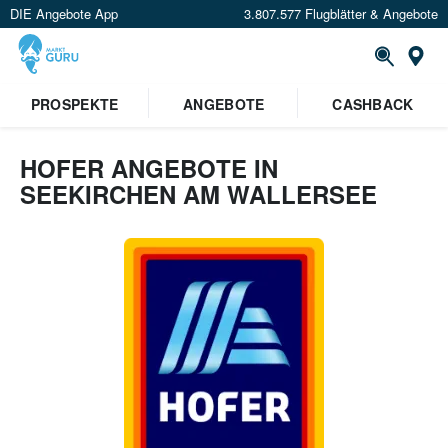
DIE Angebote App
3.807.577 Flugblätter & Angebote
Or
PROSPEKTE
ANGEBOTE
CASHBACK
HOFER ANGEBOTE IN
SEEKIRCHEN AM WALLERSEE