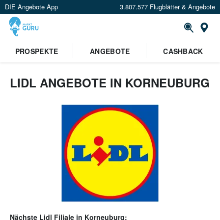
DIE Angebote App
3.807.577 Flugblätter & Angebote
Or
PROSPEKTE
ANGEBOTE
CASHBACK
LIDL ANGEBOTE IN KORNEUBURG
Nächste
Lidl
Filiale in
Korneuburg
: