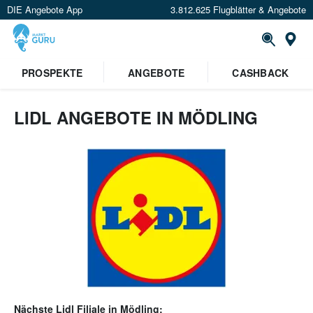
DIE Angebote App
3.812.625 Flugblätter & Angebote
Or
PROSPEKTE
ANGEBOTE
CASHBACK
LIDL ANGEBOTE IN MÖDLING
Nächste
Lidl
Filiale in
Mödling
: