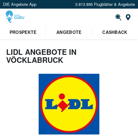
DIE Angebote App
3.813.895 Flugblätter & Angebote
Or
PROSPEKTE
ANGEBOTE
CASHBACK
LIDL ANGEBOTE IN
VÖCKLABRUCK