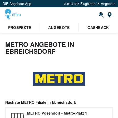
DIE Angebote App
3.813.895 Flugblätter & Angebote
Or
PROSPEKTE
ANGEBOTE
CASHBACK
METRO ANGEBOTE IN
EBREICHSDORF
Nächste
METRO
Filiale in
Ebreichsdorf
:
METRO Vösendorf
-
Metro-Platz 1