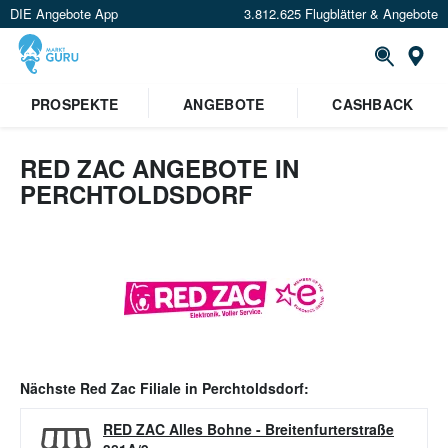
DIE Angebote App
3.812.625 Flugblätter & Angebote
Or
PROSPEKTE
ANGEBOTE
CASHBACK
RED ZAC ANGEBOTE IN
PERCHTOLDSDORF
Nächste
Red Zac
Filiale in
Perchtoldsdorf
:
RED ZAC Alles Bohne
-
Breitenfurterstraße