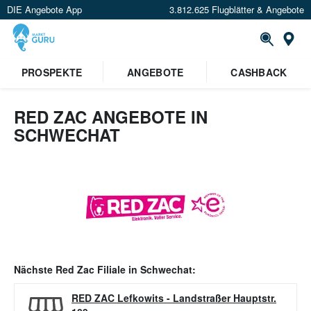
DIE Angebote App
3.812.625 Flugblätter & Angebote
Or
PROSPEKTE
ANGEBOTE
CASHBACK
RED ZAC ANGEBOTE IN
SCHWECHAT
Nächste
Red Zac
Filiale in
Schwechat
:
RED ZAC Lefkowits
-
Landstraßer Hauptstr.