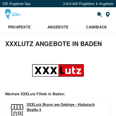
DIE Angebote App
3.812.625 Flugblätter & Angebote
Or
PROSPEKTE
ANGEBOTE
CASHBACK
XXXLUTZ ANGEBOTE IN BADEN
Nächste
XXXLutz
Filiale in
Baden
:
XXXLutz Brunn am Gebirge
-
Hubatsch
Straße 4