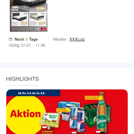
Noch
5
Tage
Händler:
XXXLutz
Gültig:
27.07.
-
11.08.
HIGHLIGHTS