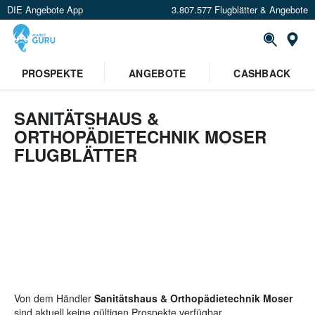
DIE Angebote App
3.807.577 Flugblätter & Angebote
St
PROSPEKTE
ANGEBOTE
CASHBACK
SANITÄTSHAUS &
ORTHOPÄDIETECHNIK MOSER
FLUGBLÄTTER
Von dem Händler
Sanitätshaus & Orthopädietechnik Moser
sind aktuell keine gültigen Prospekte verfügbar.