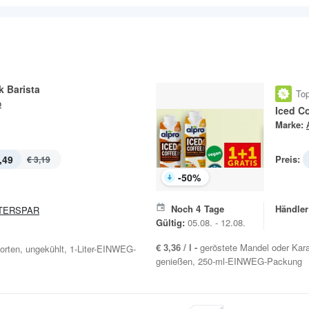
 Barista
Top
o
Iced Co
Marke:
,49
Preis:
€ 3,19
-
50
%
Noch
4
Tage
Händler
TERSPAR
Gültig:
05.08. - 12.08.
€ 3,36 / l -
geröstete Mandel oder Kar
orten, ungekühlt, 1-Liter-EINWEG-
genießen, 250-ml-EINWEG-Packung