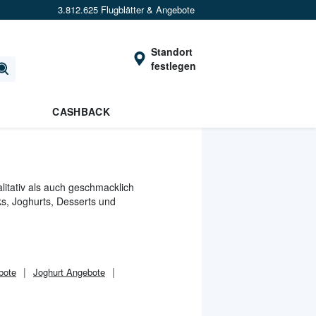
3.812.625 Flugblätter & Angebote
Standort
festlegen
CASHBACK
alitativ als auch geschmacklich
nks, Joghurts, Desserts und
bote
Joghurt Angebote