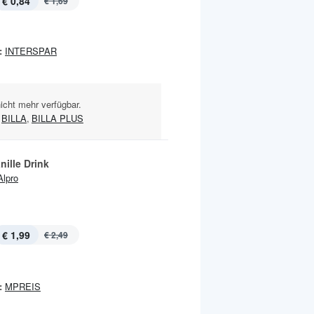
€ 0,84
€ 1,69
:
INTERSPAR
nicht mehr verfügbar.
BILLA
,
BILLA PLUS
nille Drink
Alpro
€ 1,99
€ 2,49
:
MPREIS