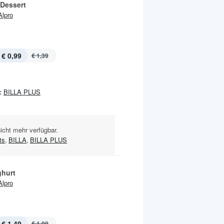
Dessert
Alpro
€ 0,99
€ 1,39
:
BILLA PLUS
nicht mehr verfügbar.
ts
,
BILLA
,
BILLA PLUS
ghurt
Alpro
€ 1,49
€ 1,99