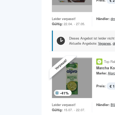
Preis:
€ 2
Leider verpasst!
Händler:
dm
Gültig:
22.04. - 27.05.
Dieses Angebot ist leider nicht
Aktuelle Angebote:
Veganes
,
d
Verpasst!
Top Ra
Matcha K
Marke:
Alpr
Preis:
€ 1
-
41
%
Leider verpasst!
Händler:
BI
Gültig:
15.07. - 22.07.