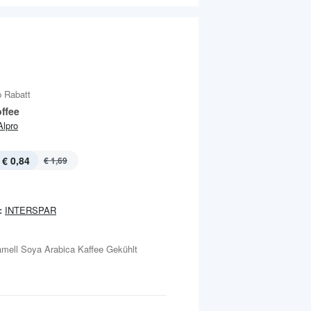
 Rabatt
ffee
Alpro
€ 0,84
€ 1,69
:
INTERSPAR
amell Soya Arabica Kaffee Gekühlt