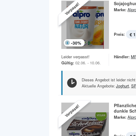
Sojajoghur
Verpasst!
Marke:
Alpr
Preis:
€ 1
-
30
%
Leider verpasst!
Händler:
MP
Gültig:
02.06. - 10.06.
Dieses Angebot ist leider nicht
Aktuelle Angebote:
Joghurt
,
S
Pflanzlich
Verpasst!
dunkle Sc
Marke:
Alpr