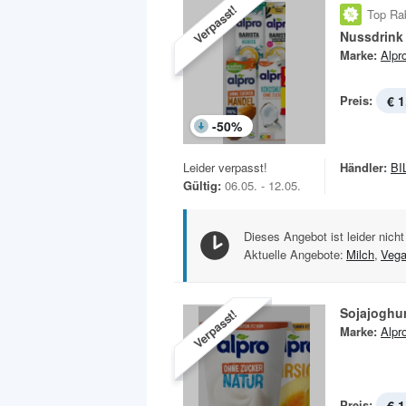
Verpasst!
Top Ra
Nussdrink
Marke:
Alpr
Preis:
€ 1
-
50
%
Leider verpasst!
Händler:
BI
Gültig:
06.05. - 12.05.
Dieses Angebot ist leider nicht
Aktuelle Angebote:
Milch
,
Veg
Sojajoghur
Verpasst!
Marke:
Alpr
Preis:
€ 1