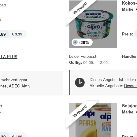
Kokos-
Verpasst!
batt
Marke:
o
,69
Preis:
€ 3,39
-
29
%
Leider verpasst!
Händler
LLA PLUS
Gültig:
06.05. - 12.05.
Dieses Angebot ist leider 
 mehr verfügbar.
Aktuelle Angebote:
Desser
anes
,
ADEG Aktiv
t
Sojajo
Verpasst!
o
Marke:
,39
Preis:
€ 1,99