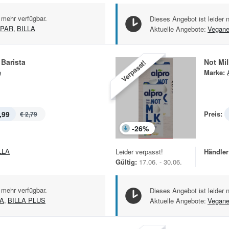
 mehr verfügbar.
Dieses Angebot ist leider 
PAR
,
BILLA
Aktuelle Angebote:
Vegan
 Barista
Not Mil
Verpasst!
o
Marke:
,99
Preis:
€ 2,79
-
26
%
LLA
Leider verpasst!
Händler
Gültig:
17.06. - 30.06.
 mehr verfügbar.
Dieses Angebot ist leider 
LA
,
BILLA PLUS
Aktuelle Angebote:
Vegan