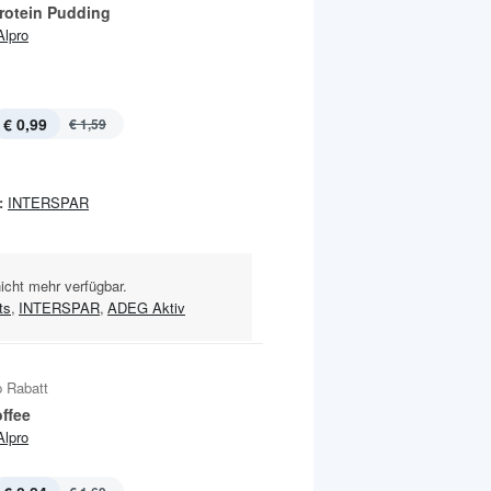
Protein Pudding
Alpro
€ 0,99
€ 1,59
:
INTERSPAR
nicht mehr verfügbar.
ts
,
INTERSPAR
,
ADEG Aktiv
 Rabatt
ffee
Alpro