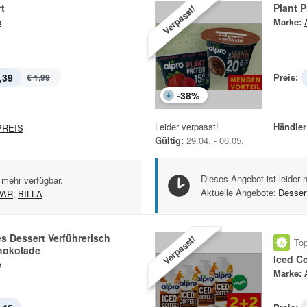
t
Plant 
Verpasst!
o
Marke:
,39
Preis:
€ 1,99
-
38
%
Leider verpasst!
Händler
REIS
Gültig:
29.04. - 06.05.
Dieses Angebot ist leider 
 mehr verfügbar.
Aktuelle Angebote:
Desser
PAR
,
BILLA
es Dessert Verführerisch
Verpasst!
Top
hokolade
Iced Co
o
Marke: