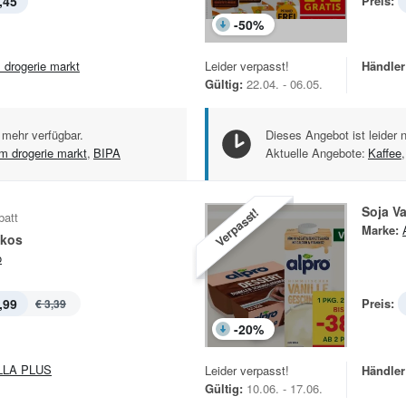
,45
Preis:
-
50
%
 drogerie markt
Leider verpasst!
Händler
Gültig:
22.04. - 06.05.
 mehr verfügbar.
Dieses Angebot ist leider 
m drogerie markt
,
BIPA
Aktuelle Angebote:
Kaffee
,
Soja Va
Verpasst!
batt
Marke:
okos
o
,99
Preis:
€ 3,39
-
20
%
LLA PLUS
Leider verpasst!
Händler
Gültig:
10.06. - 17.06.