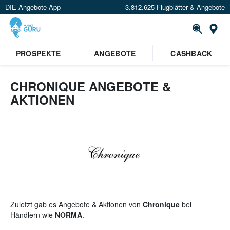
DIE Angebote App
3.812.625 Flugblätter & Angebote
St
×
PROSPEKTE
ANGEBOTE
CASHBACK
Verrate uns deinen Standort um
Angebote in deiner Nähe
zu
sehen.
CHRONIQUE ANGEBOTE &
AKTIONEN
Standort festlegen
Zuletzt gab es Angebote & Aktionen von
Chronique
bei
Händlern wie
NORMA
.