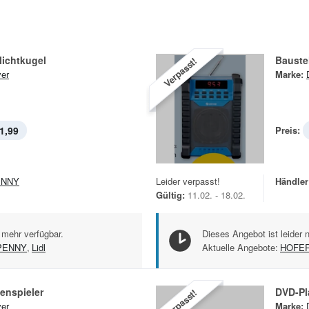
lichtkugel
Bauste
Verpasst!
er
Marke:
1,99
Preis:
ENNY
Leider verpasst!
Händler
Gültig:
11.02. - 18.02.
 mehr verfügbar.
Dieses Angebot ist leider 
PENNY
,
Lidl
Aktuelle Angebote:
HOFE
tenspieler
DVD-Pl
Verpasst!
er
Marke: