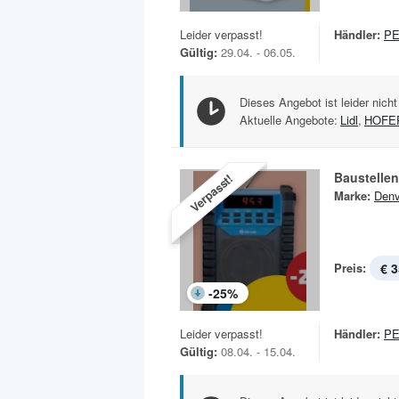
Leider verpasst!
Händler:
P
Gültig:
29.04. - 06.05.
Dieses Angebot ist leider nicht
Aktuelle Angebote:
Lidl
,
HOFE
Baustellen
Verpasst!
Marke:
Denv
Preis:
€ 3
-
25
%
Leider verpasst!
Händler:
P
Gültig:
08.04. - 15.04.