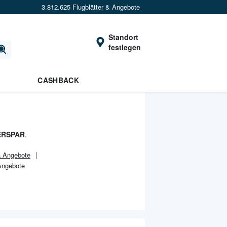
3.812.625 Flugblätter & Angebote
Standort
festlegen
CASHBACK
ERSPAR
.
a Angebote
Angebote