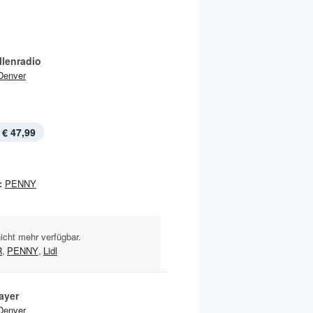
llenradio
Denver
€ 47,99
:
PENNY
nicht mehr verfügbar.
R
,
PENNY
,
Lidl
ayer
Denver