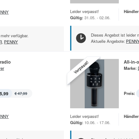
Leider verpasst!
Händler
ENNY
Gültig:
31.05. - 02.06.
Dieses Angebot ist leider 
 mehr verfügbar.
Aktuelle Angebote:
PENN
R
,
PENNY
radio
All-in
Verpasst!
er
Marke:
5,99
Preis:
€ 47,99
ENNY
Leider verpasst!
Händler
Gültig:
10.06. - 17.06.