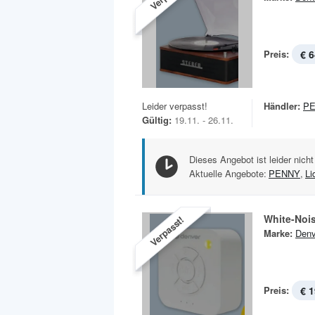
Preis:
€ 6
Leider verpasst!
Händler:
P
Gültig:
19.11. - 26.11.
Dieses Angebot ist leider nicht
Aktuelle Angebote:
PENNY
,
Li
White-Noi
Verpasst!
Marke:
Denv
Preis:
€ 1