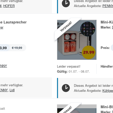
 mehr verfügbar.
Dieses Angebot ist leider 
dl
,
HOFER
Aktuelle Angebote:
PENN
se Lautsprecher
Mini-K
Verpasst!
er
Marke:
3,99
Preis:
€ 19,99
ENNY
Leider verpasst!
Händler
Gültig:
01.07. - 08.07.
 mehr verfügbar.
Dieses Angebot ist leider 
ENNY
,
Lidl
Aktuelle Angebote:
Kühlge
Mini-B
Verpasst!
batt
Marke: