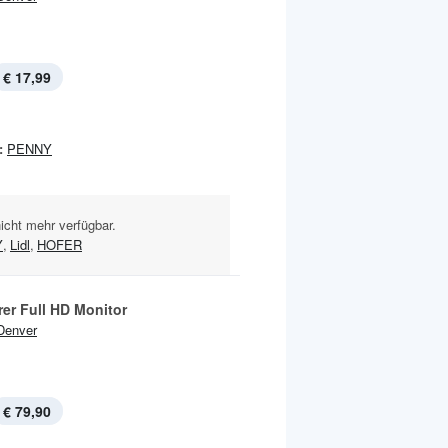
€ 17,99
:
PENNY
nicht mehr verfügbar.
Y
,
Lidl
,
HOFER
rer Full HD Monitor
Denver
€ 79,90