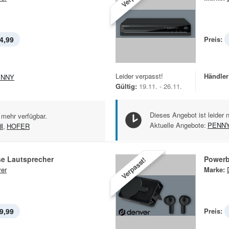
4,99
Preis:
Leider verpasst!
Händler
ENNY
Gültig:
19.11. - 26.11.
Dieses Angebot ist leider 
 mehr verfügbar.
Aktuelle Angebote:
PENN
dl
,
HOFER
se Lautsprecher
Power
Verpasst!
er
Marke:
9,99
Preis: