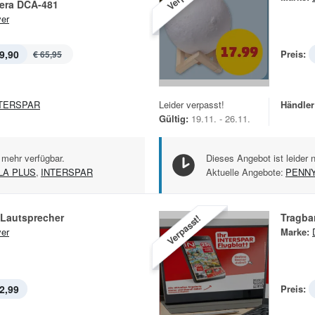
mera DCA-481
er
9,90
Preis:
€ 65,95
TERSPAR
Leider verpasst!
Händler
Gültig:
19.11. - 26.11.
 mehr verfügbar.
Dieses Angebot ist leider 
LA PLUS
,
INTERSPAR
Aktuelle Angebote:
PENN
-Lautsprecher
Tragba
Verpasst!
er
Marke:
2,99
Preis: