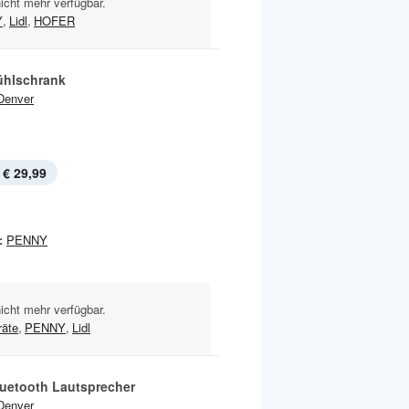
nicht mehr verfügbar.
Y
,
Lidl
,
HOFER
ühlschrank
Denver
€ 29,99
:
PENNY
nicht mehr verfügbar.
räte
,
PENNY
,
Lidl
luetooth Lautsprecher
Denver