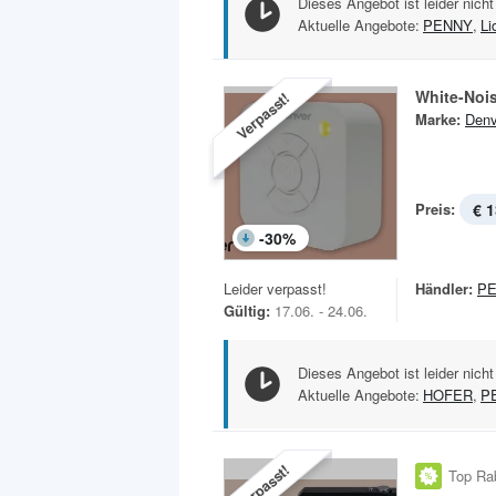
Dieses Angebot ist leider nicht
Aktuelle Angebote:
PENNY
,
Li
White-Noi
Verpasst!
Marke:
Denv
Preis:
€ 1
-
30
%
Leider verpasst!
Händler:
P
Gültig:
17.06. - 24.06.
Dieses Angebot ist leider nicht
Aktuelle Angebote:
HOFER
,
P
Verpasst!
Top Ra