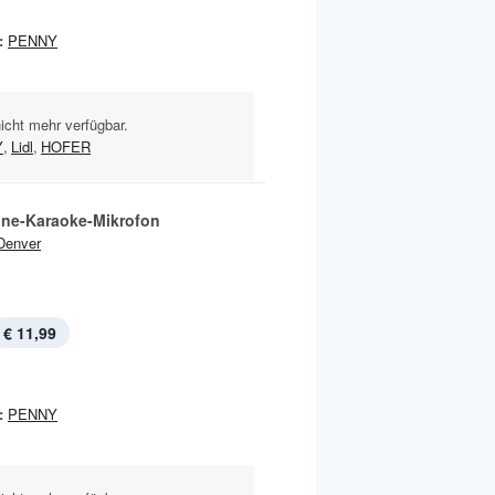
:
PENNY
nicht mehr verfügbar.
Y
,
Lidl
,
HOFER
-one-Karaoke-Mikrofon
Denver
€ 11,99
:
PENNY