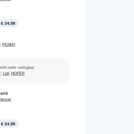
€ 34,99
:
PENNY
nicht mehr verfügbar.
Y
,
Lidl
,
HOFER
bank
Denver
€ 24,99