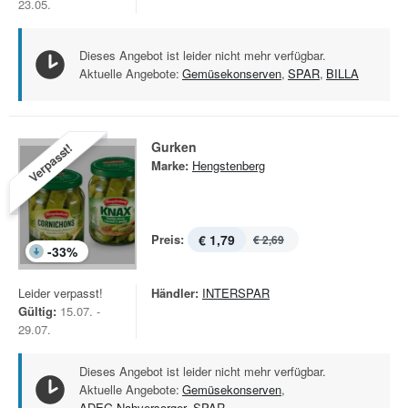
23.05.
Dieses Angebot ist leider nicht mehr verfügbar.
Aktuelle Angebote:
Gemüsekonserven
,
SPAR
,
BILLA
Gurken
Verpasst!
Marke:
Hengstenberg
Preis:
€ 1,79
€ 2,69
-
33
%
Leider verpasst!
Händler:
INTERSPAR
Gültig:
15.07. -
29.07.
Dieses Angebot ist leider nicht mehr verfügbar.
Aktuelle Angebote:
Gemüsekonserven
,
ADEG Nahversorger
,
SPAR