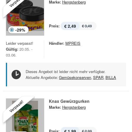
Verpasst!
Marke:
Hengstenberg
Preis:
€ 2,49
€ 3,49
-
29
%
Leider verpasst!
Händler:
MPREIS
Gültig:
20.05. -
03.06.
Dieses Angebot ist leider nicht mehr verfügbar.
Aktuelle Angebote:
Gemüsekonserven
,
SPAR
,
BILLA
Knax Gewürzgurken
Verpasst!
Marke:
Hengstenberg
Preis:
€ 1,99
€ 2,99