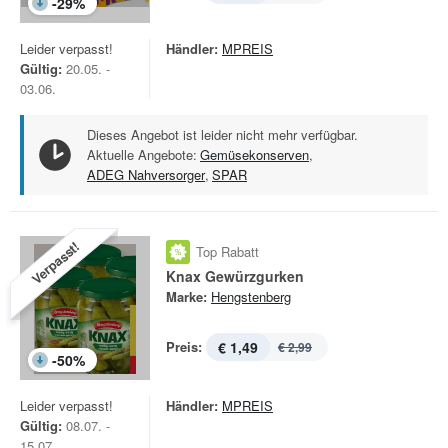
-
29
%
Leider verpasst!
Händler:
MPREIS
Gültig:
20.05. -
03.06.
Dieses Angebot ist leider nicht mehr verfügbar.
Aktuelle Angebote:
Gemüsekonserven
,
ADEG Nahversorger
,
SPAR
Verpasst!
Top Rabatt
Knax Gewürzgurken
Marke:
Hengstenberg
Preis:
€ 1,49
€ 2,99
-
50
%
Leider verpasst!
Händler:
MPREIS
Gültig:
08.07. -
15.07.