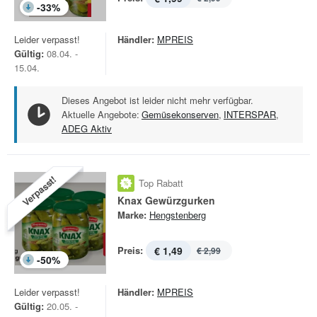
-
33
%
Leider verpasst!
Händler:
MPREIS
Gültig:
08.04. -
15.04.
Dieses Angebot ist leider nicht mehr verfügbar.
Aktuelle Angebote:
Gemüsekonserven
,
INTERSPAR
,
ADEG Aktiv
Verpasst!
Top Rabatt
Knax Gewürzgurken
Marke:
Hengstenberg
Preis:
€ 1,49
€ 2,99
-
50
%
Leider verpasst!
Händler:
MPREIS
Gültig:
20.05. -