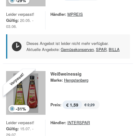
-
29
%
Leider verpasst!
Händler:
MPREIS
Gültig:
20.05. -
03.06.
Dieses Angebot ist leider nicht mehr verfügbar.
Aktuelle Angebote:
Gemüsekonserven
,
SPAR
,
BILLA
Weißweinessig
Verpasst!
Marke:
Hengstenberg
Preis:
€ 1,59
€ 2,29
-
31
%
Leider verpasst!
Händler:
INTERSPAR
Gültig:
15.07. -
29.07.