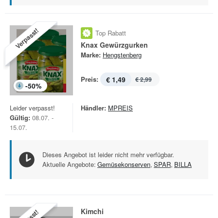
Verpasst!
Top Rabatt
Knax Gewürzgurken
Marke:
Hengstenberg
Preis:
€ 1,49
€ 2,99
-
50
%
Leider verpasst!
Händler:
MPREIS
Gültig:
08.07. -
15.07.
Dieses Angebot ist leider nicht mehr verfügbar.
Aktuelle Angebote:
Gemüsekonserven
,
SPAR
,
BILLA
Kimchi