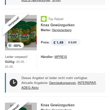
Verpasst!
Top Rabatt
Knax Gewürzgurken
Marke:
Hengstenberg
Preis:
€ 1,49
€ 2,99
-
50
%
Leider verpasst!
Händler:
MPREIS
Gültig:
20.05. -
23.05.
Dieses Angebot ist leider nicht mehr verfügbar.
Aktuelle Angebote:
Gemüsekonserven
,
INTERSPAR
,
ADEG Aktiv
Knax Gewürzgurken
Verpasst!
Marke:
Hengstenberg