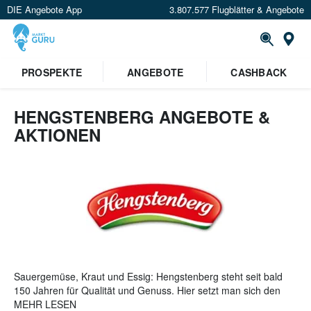
DIE Angebote App
3.807.577 Flugblätter & Angebote
St
PROSPEKTE
ANGEBOTE
CASHBACK
HENGSTENBERG ANGEBOTE &
AKTIONEN
Sauergemüse, Kraut und Essig: Hengstenberg steht seit bald
150 Jahren für Qualität und Genuss. Hier setzt man sich den
Anspruch so wenig Inhaltsstoffe wie möglich zu verwenden um
MEHR LESEN