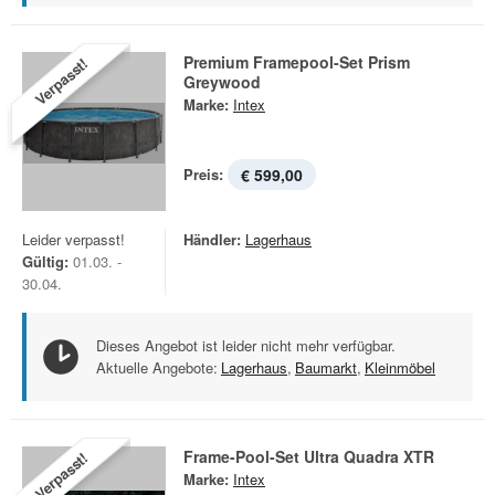
Premium Framepool-Set Prism
Verpasst!
Greywood
Marke:
Intex
Preis:
€ 599,00
Leider verpasst!
Händler:
Lagerhaus
Gültig:
01.03. -
30.04.
Dieses Angebot ist leider nicht mehr verfügbar.
Aktuelle Angebote:
Lagerhaus
,
Baumarkt
,
Kleinmöbel
Frame-Pool-Set Ultra Quadra XTR
Verpasst!
Marke:
Intex