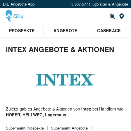
DIE Angebote App
3.807.577 Flugblätter & Angebote
St
×
PROSPEKTE
ANGEBOTE
CASHBACK
Verrate uns deinen Standort um
Angebote in deiner Nähe
zu
sehen.
INTEX ANGEBOTE & AKTIONEN
Standort festlegen
Zuletzt gab es Angebote & Aktionen von
Intex
bei Händlern wie
HOFER, HELLWEG, Lagerhaus
.
Supermarkt
Prospekte
Supermarkt
Angebote