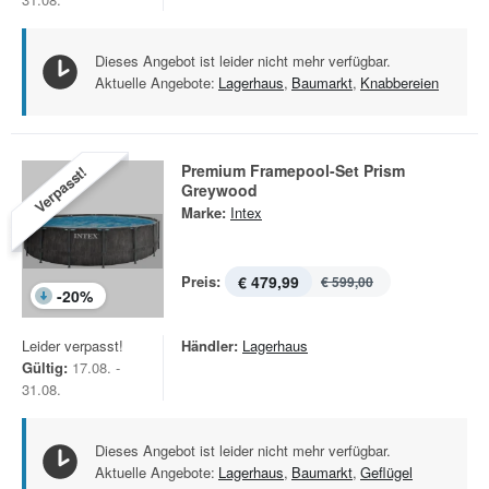
Dieses Angebot ist leider nicht mehr verfügbar.
Aktuelle Angebote:
Lagerhaus
,
Baumarkt
,
Knabbereien
Premium Framepool-Set Prism
Verpasst!
Greywood
Marke:
Intex
Preis:
€ 479,99
€ 599,00
-
20
%
Leider verpasst!
Händler:
Lagerhaus
Gültig:
17.08. -
31.08.
Dieses Angebot ist leider nicht mehr verfügbar.
Aktuelle Angebote:
Lagerhaus
,
Baumarkt
,
Geflügel