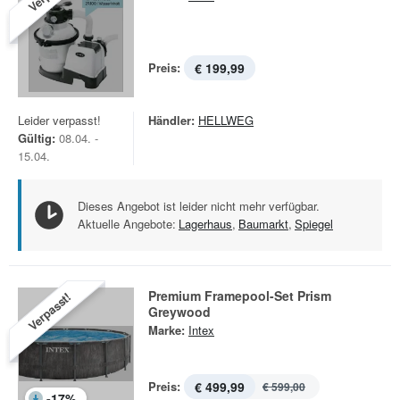
Preis:
€ 199,99
Leider verpasst!
Händler:
HELLWEG
Gültig:
08.04. -
15.04.
Dieses Angebot ist leider nicht mehr verfügbar.
Aktuelle Angebote:
Lagerhaus
,
Baumarkt
,
Spiegel
Premium Framepool-Set Prism
Verpasst!
Greywood
Marke:
Intex
Preis:
€ 499,99
€ 599,00
-
17
%